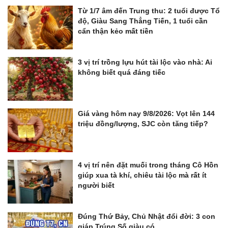
Từ 1/7 âm đến Trung thu: 2 tuổi được Tổ
độ, Giàu Sang Thẳng Tiến, 1 tuổi cần
cẩn thận kẻo mất tiền
3 vị trí trồng lựu hút tài lộc vào nhà: Ai
không biết quá đáng tiếc
Giá vàng hôm nay 9/8/2026: Vọt lên 144
triệu đồng/lượng, SJC còn tăng tiếp?
4 vị trí nên đặt muối trong tháng Cô Hồn
giúp xua tà khí, chiêu tài lộc mà rất ít
người biết
Đúng Thứ Bảy, Chủ Nhật đổi đời: 3 con
giáp Trúng Số giàu có