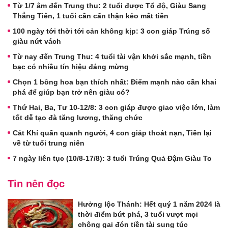
Từ 1/7 âm đến Trung thu: 2 tuổi được Tổ độ, Giàu Sang
Thẳng Tiến, 1 tuổi cần cẩn thận kẻo mất tiền
100 ngày tới thời tới cản không kịp: 3 con giáp Trúng số
giàu nứt vách
Từ nay đến Trung Thu: 4 tuổi tài vận khởi sắc mạnh, tiền
bạc có nhiều tín hiệu đáng mừng
Chọn 1 bông hoa bạn thích nhất: Điểm mạnh nào cần khai
phá để giúp bạn trở nên giàu có?
Thứ Hai, Ba, Tư 10-12/8: 3 con giáp được giao việc lớn, làm
tốt dễ tạo đà tăng lương, thăng chức
Cát Khí quấn quanh người, 4 con giáp thoát nạn, Tiền lại
về từ tuổi trung niên
7 ngày liên tục (10/8-17/8): 3 tuổi Trúng Quả Đậm Giàu To
Tin nên đọc
Hưởng lộc Thánh: Hết quý 1 năm 2024 là
thời điểm bứt phá, 3 tuổi vượt mọi
chông gai đón tiền tài sung túc