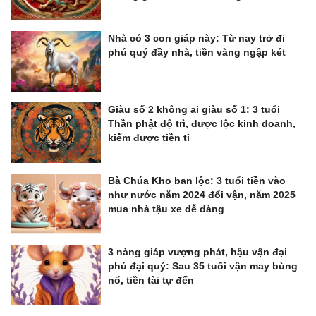
Nhà có 3 con giáp này: Từ nay trở đi
phú quý đầy nhà, tiền vàng ngập két
Giàu số 2 không ai giàu số 1: 3 tuổi
Thần phật độ trì, được lộc kinh doanh,
kiếm được tiền tỉ
Bà Chúa Kho ban lộc: 3 tuổi tiền vào
như nước năm 2024 đổi vận, năm 2025
mua nhà tậu xe dễ dàng
3 nàng giáp vượng phát, hậu vận đại
phú đại quý: Sau 35 tuổi vận may bùng
nổ, tiền tài tự đến