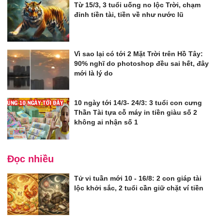
Từ 15/3, 3 tuổi uống no lộc Trời, chạm
đỉnh tiền tài, tiền về như nước lũ
Vì sao lại có tới 2 Mặt Trời trên Hồ Tây:
90% nghĩ do photoshop đều sai hết, đây
mới là lý do
10 ngày tới 14/3- 24/3: 3 tuổi con cưng
Thần Tài tựa cỗ máy in tiền giàu số 2
không ai nhận số 1
Đọc nhiều
Tử vi tuần mới 10 - 16/8: 2 con giáp tài
lộc khởi sắc, 2 tuổi cần giữ chặt ví tiền