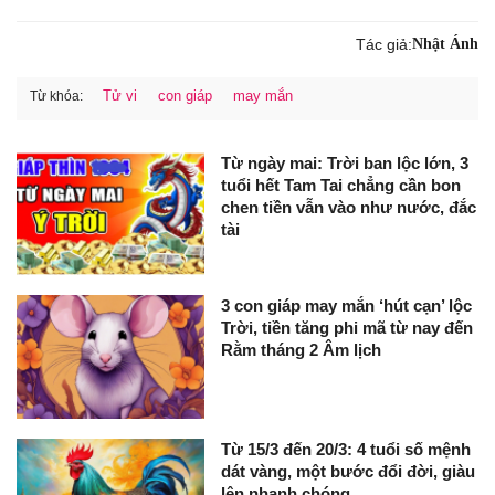
Tác giả:
Nhật Ánh
Tử vi
con giáp
may mắn
Từ khóa:
Từ ngày mai: Trời ban lộc lớn, 3
tuổi hết Tam Tai chẳng cần bon
chen tiền vẫn vào như nước, đắc
tài
3 con giáp may mắn ‘hút cạn’ lộc
Trời, tiền tăng phi mã từ nay đến
Rằm tháng 2 Âm lịch
Từ 15/3 đến 20/3: 4 tuổi số mệnh
dát vàng, một bước đổi đời, giàu
lên nhanh chóng