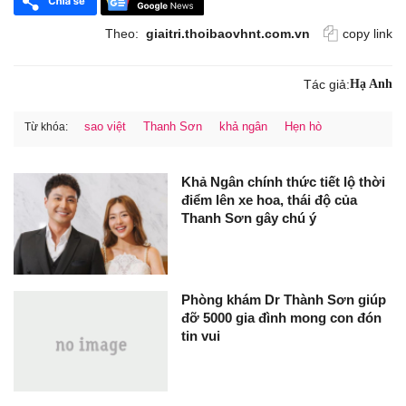
Theo:
giaitri.thoibaovhnt.com.vn
copy link
Tác giả:
Hạ Anh
sao việt
Thanh Sơn
khả ngân
Hẹn hò
Từ khóa:
Khả Ngân chính thức tiết lộ thời
điểm lên xe hoa, thái độ của
Thanh Sơn gây chú ý
Phòng khám Dr Thành Sơn giúp
đỡ 5000 gia đình mong con đón
tin vui