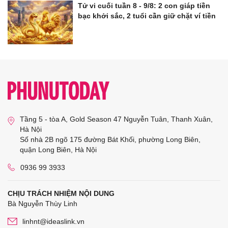
Tử vi cuối tuần 8 - 9/8: 2 con giáp tiền
bạc khởi sắc, 2 tuổi cần giữ chặt ví tiền
Tầng 5 - tòa A, Gold Season 47 Nguyễn Tuân, Thanh Xuân,
Hà Nội
Số nhà 2B ngõ 175 đường Bát Khối, phường Long Biên,
quận Long Biên, Hà Nội
0936 99 3933
CHỊU TRÁCH NHIỆM NỘI DUNG
Bà Nguyễn Thùy Linh
linhnt@ideaslink.vn