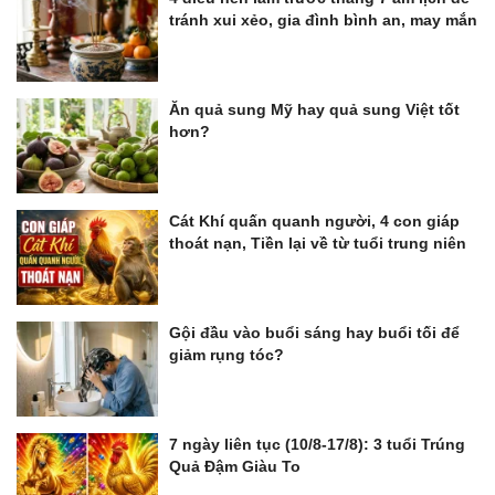
tránh xui xẻo, gia đình bình an, may mắn
Ăn quả sung Mỹ hay quả sung Việt tốt
hơn?
Cát Khí quấn quanh người, 4 con giáp
thoát nạn, Tiền lại về từ tuổi trung niên
Gội đầu vào buổi sáng hay buổi tối để
giảm rụng tóc?
7 ngày liên tục (10/8-17/8): 3 tuổi Trúng
Quả Đậm Giàu To