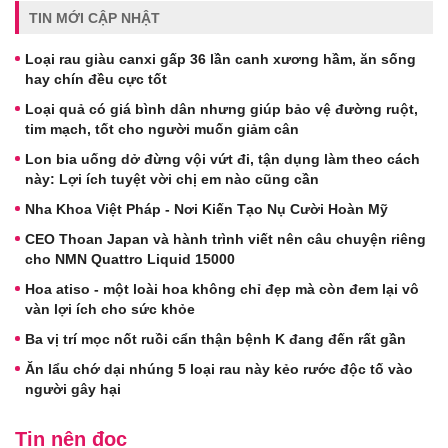
TIN MỚI CẬP NHẬT
Loại rau giàu canxi gấp 36 lần canh xương hầm, ăn sống
hay chín đều cực tốt
Loại quả có giá bình dân nhưng giúp bảo vệ đường ruột,
tim mạch, tốt cho người muốn giảm cân
Lon bia uống dở đừng vội vứt đi, tận dụng làm theo cách
này: Lợi ích tuyệt vời chị em nào cũng cần
Nha Khoa Việt Pháp - Nơi Kiến Tạo Nụ Cười Hoàn Mỹ
CEO Thoan Japan và hành trình viết nên câu chuyện riêng
cho NMN Quattro Liquid 15000
Hoa atiso - một loài hoa không chỉ đẹp mà còn đem lại vô
vàn lợi ích cho sức khỏe
Ba vị trí mọc nốt ruồi cẩn thận bệnh K đang đến rất gần
Ăn lẩu chớ dại nhúng 5 loại rau này kẻo rước độc tố vào
người gây hại
Tin nên đọc