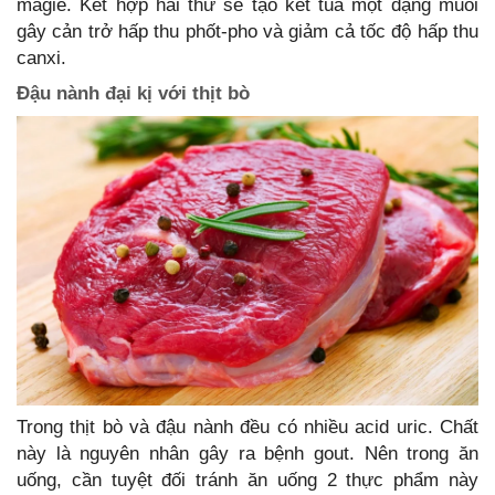
magie. Kết hợp hai thứ sẽ tạo kết tủa một dạng muối
gây cản trở hấp thu phốt-pho và giảm cả tốc độ hấp thu
canxi.
Đậu nành đại kị với thịt bò
Trong thịt bò và đậu nành đều có nhiều acid uric. Chất
này là nguyên nhân gây ra bệnh gout. Nên trong ăn
uống, cần tuyệt đối tránh ăn uống 2 thực phẩm này