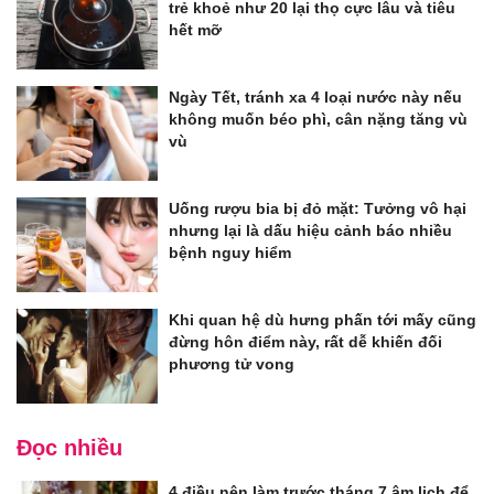
trẻ khoẻ như 20 lại thọ cực lâu và tiêu
hết mỡ
Ngày Tết, tránh xa 4 loại nước này nếu
không muốn béo phì, cân nặng tăng vù
vù
Uống rượu bia bị đỏ mặt: Tưởng vô hại
nhưng lại là dấu hiệu cảnh báo nhiều
bệnh nguy hiểm
Khi quan hệ dù hưng phấn tới mấy cũng
đừng hôn điểm này, rất dễ khiến đối
phương tử vong
Đọc nhiều
4 điều nên làm trước tháng 7 âm lịch để