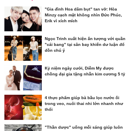
"Gia đình Hoa dâm bụt" tan vỡ: Hòa
Minzy cạch mặt không nhìn Đức Phúc,
Erik vì xích mích
Ngọc Trinh xuất hiện ấn tượng với quần
"cái bang" tại sân bay khiến dư luận đổ
dồn chú ý
Kỷ niệm ngày cưới, Diễm My được
chồng đại gia tặng nhẫn kim cương 5 tỷ
4 thực phẩm giúp bà bầu lọc nước ối
trong veo, nuôi thai nhi lớn nhanh như
thổi
"Thần dược" uống mỗi sáng giúp luôn