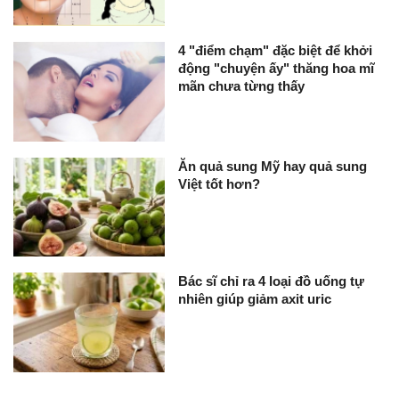
4 "điểm chạm" đặc biệt để khởi
động "chuyện ấy" thăng hoa mĩ
mãn chưa từng thấy
Ăn quả sung Mỹ hay quả sung
Việt tốt hơn?
Bác sĩ chỉ ra 4 loại đồ uống tự
nhiên giúp giảm axit uric