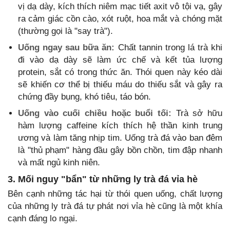
vị dạ dày, kích thích niêm mạc tiết axit vô tội vạ, gây
ra cảm giác cồn cào, xót ruột, hoa mắt và chóng mặt
(thường gọi là "say trà").
Uống ngay sau bữa ăn:
Chất tannin trong lá trà khi
đi vào dạ dày sẽ làm ức chế và kết tủa lượng
protein, sắt có trong thức ăn. Thói quen này kéo dài
sẽ khiến cơ thể bị thiếu máu do thiếu sắt và gây ra
chứng đầy bụng, khó tiêu, táo bón.
Uống vào cuối chiều hoặc buổi tối:
Trà sở hữu
hàm lượng caffeine kích thích hệ thần kinh trung
ương và làm tăng nhịp tim. Uống trà đá vào ban đêm
là "thủ phạm" hàng đầu gây bồn chồn, tim đập nhanh
và mất ngủ kinh niên.
3. Mối nguy "bẩn" từ những ly trà đá vỉa hè
Bên cạnh những tác hại từ thói quen uống, chất lượng
của những ly trà đá tự phát nơi vỉa hè cũng là một khía
cạnh đáng lo ngại.