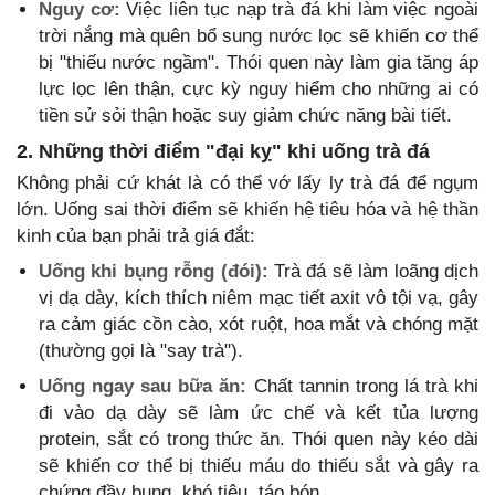
Nguy cơ:
Việc liên tục nạp trà đá khi làm việc ngoài
trời nắng mà quên bổ sung nước lọc sẽ khiến cơ thể
bị "thiếu nước ngầm". Thói quen này làm gia tăng áp
lực lọc lên thận, cực kỳ nguy hiểm cho những ai có
tiền sử sỏi thận hoặc suy giảm chức năng bài tiết.
2. Những thời điểm "đại kỵ" khi uống trà đá
Không phải cứ khát là có thể vớ lấy ly trà đá để ngụm
lớn. Uống sai thời điểm sẽ khiến hệ tiêu hóa và hệ thần
kinh của bạn phải trả giá đắt:
Uống khi bụng rỗng (đói):
Trà đá sẽ làm loãng dịch
vị dạ dày, kích thích niêm mạc tiết axit vô tội vạ, gây
ra cảm giác cồn cào, xót ruột, hoa mắt và chóng mặt
(thường gọi là "say trà").
Uống ngay sau bữa ăn:
Chất tannin trong lá trà khi
đi vào dạ dày sẽ làm ức chế và kết tủa lượng
protein, sắt có trong thức ăn. Thói quen này kéo dài
sẽ khiến cơ thể bị thiếu máu do thiếu sắt và gây ra
chứng đầy bụng, khó tiêu, táo bón.