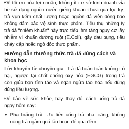
Để tối ưu hóa lợi nhuận, không ít cơ sở kinh doanh vỉa
hè sử dụng nguồn nước giếng khoan chưa qua lọc kỹ,
trà vụn kém chất lượng hoặc nguồn đá viên đóng bao
không đảm bảo vệ sinh thực phẩm. Tiêu thụ những ly
trà đá "nhiễm khuẩn" này trực tiếp làm tăng nguy cơ lây
nhiễm vi khuẩn đường ruột (E.Coli), gây đau bụng, tiêu
chảy cấp hoặc ngộ độc thực phẩm.
Hướng dẫn thưởng thức trà đá đúng cách và
khoa học
Lời khuyên từ chuyên gia:
Trà đá hoàn toàn không có
hại, ngược lại chất chống oxy hóa (EGCG) trong trà
còn giúp bạn tỉnh táo và ngăn ngừa lão hóa nếu dùng
đúng liều lượng.
Để bảo vệ sức khỏe, hãy thay đổi cách uống trà đá
ngay hôm nay:
Pha loãng trà:
Ưu tiên uống trà pha loãng, không
uống trà ngâm quá lâu hoặc để qua đêm.