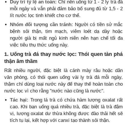
Duy trì tỷ lệ an toàn:
Chỉ nên uống từ 1 - 2 ly trà đá
mỗi ngày và vẫn phải đảm bảo bổ sung đủ từ 1,5 - 2
lít nước lọc tinh khiết cho cơ thể.
Nhóm đối tượng cần tránh:
Người có tiền sử mắc
bệnh sỏi thận, tim mạch, viêm loét dạ dày hoặc
người già bị mất ngủ kinh niên nên hạn chế tối đa
việc tiêu thụ thức uống này.
1. Uống trà đá thay nước lọc: Thói quen tàn phá
thận âm thầm
Rất nhiều người, đặc biệt là cánh mày râu hoặc dân
văn phòng, có thói quen uống vài ly trà đá mỗi ngày,
thậm chí dùng loại nước này để thay thế hoàn toàn cho
nước lọc vì cho rằng "nước nào cũng là nước".
Tác hại:
Trong lá trà có chứa hàm lượng oxalat rất
cao. Khi bạn uống quá nhiều trà, đặc biệt là trà đậm
vị, lượng oxalat dư thừa không được đào thải hết sẽ
tích tụ lại, kết hợp với canxi tạo thành sỏi thận.