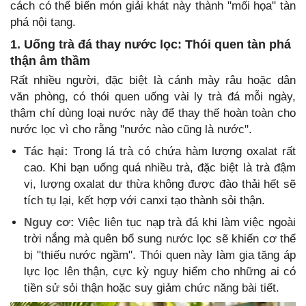
cách có thể biến món giải khát này thành "mối họa" tàn
phá nội tạng.
1. Uống trà đá thay nước lọc: Thói quen tàn phá
thận âm thầm
Rất nhiều người, đặc biệt là cánh mày râu hoặc dân
văn phòng, có thói quen uống vài ly trà đá mỗi ngày,
thậm chí dùng loại nước này để thay thế hoàn toàn cho
nước lọc vì cho rằng "nước nào cũng là nước".
Tác hại:
Trong lá trà có chứa hàm lượng oxalat rất
cao. Khi bạn uống quá nhiều trà, đặc biệt là trà đậm
vị, lượng oxalat dư thừa không được đào thải hết sẽ
tích tụ lại, kết hợp với canxi tạo thành sỏi thận.
Nguy cơ:
Việc liên tục nạp trà đá khi làm việc ngoài
trời nắng mà quên bổ sung nước lọc sẽ khiến cơ thể
bị "thiếu nước ngầm". Thói quen này làm gia tăng áp
lực lọc lên thận, cực kỳ nguy hiểm cho những ai có
tiền sử sỏi thận hoặc suy giảm chức năng bài tiết.