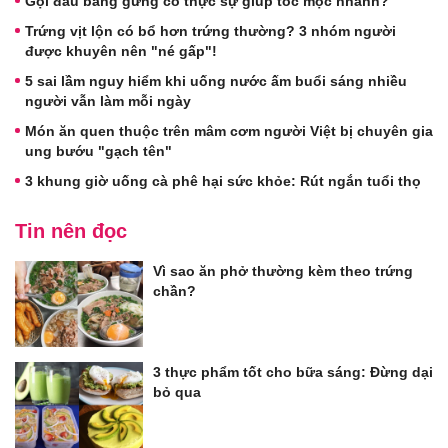
Gội đầu bằng gừng có thực sự giúp tóc mọc nhanh?
Trứng vịt lộn có bổ hơn trứng thường? 3 nhóm người
được khuyên nên "né gấp"!
5 sai lầm nguy hiểm khi uống nước ấm buổi sáng nhiều
người vẫn làm mỗi ngày
Món ăn quen thuộc trên mâm cơm người Việt bị chuyên gia
ung bướu "gạch tên"
3 khung giờ uống cà phê hại sức khỏe: Rút ngắn tuổi thọ
Tin nên đọc
Vì sao ăn phở thường kèm theo trứng
chần?
3 thực phẩm tốt cho bữa sáng: Đừng dại
bỏ qua