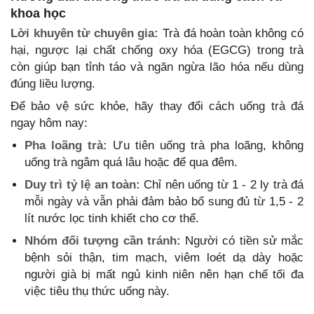
khoa học
Lời khuyên từ chuyên gia:
Trà đá hoàn toàn không có
hại, ngược lại chất chống oxy hóa (EGCG) trong trà
còn giúp bạn tỉnh táo và ngăn ngừa lão hóa nếu dùng
đúng liều lượng.
Để bảo vệ sức khỏe, hãy thay đổi cách uống trà đá
ngay hôm nay:
Pha loãng trà:
Ưu tiên uống trà pha loãng, không
uống trà ngâm quá lâu hoặc để qua đêm.
Duy trì tỷ lệ an toàn:
Chỉ nên uống từ 1 - 2 ly trà đá
mỗi ngày và vẫn phải đảm bảo bổ sung đủ từ 1,5 - 2
lít nước lọc tinh khiết cho cơ thể.
Nhóm đối tượng cần tránh:
Người có tiền sử mắc
bệnh sỏi thận, tim mạch, viêm loét dạ dày hoặc
người già bị mất ngủ kinh niên nên hạn chế tối đa
việc tiêu thụ thức uống này.