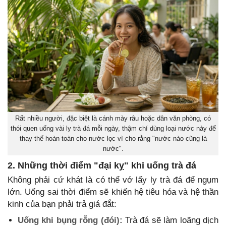
Rất nhiều người, đặc biệt là cánh mày râu hoặc dân văn phòng, có
thói quen uống vài ly trà đá mỗi ngày, thậm chí dùng loại nước này để
thay thế hoàn toàn cho nước lọc vì cho rằng "nước nào cũng là
nước".
2. Những thời điểm "đại kỵ" khi uống trà đá
Không phải cứ khát là có thể vớ lấy ly trà đá để ngụm
lớn. Uống sai thời điểm sẽ khiến hệ tiêu hóa và hệ thần
kinh của bạn phải trả giá đắt:
Uống khi bụng rỗng (đói):
Trà đá sẽ làm loãng dịch