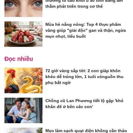
thường tố cáo khối u ác tính đang âm
thầm phát triển trong cơ thể
Mùa hè nắng nóng: Top 4 thực phẩm
vàng giúp "giải độc" gan và thận, ngừa
mụn nhọt, tiểu buốt
Đọc nhiều
72 giờ vàng sắp tới: 2 con giáp khôn
khéo dễ trúng lớn, 1 tuổi cónguồn thu
phụ bất ngờ
Chồng cũ Lan Phương tiết lộ gặp 'khó
khăn để ở bên các con'
Mẹo làm sạch quạt điện không cần tháo