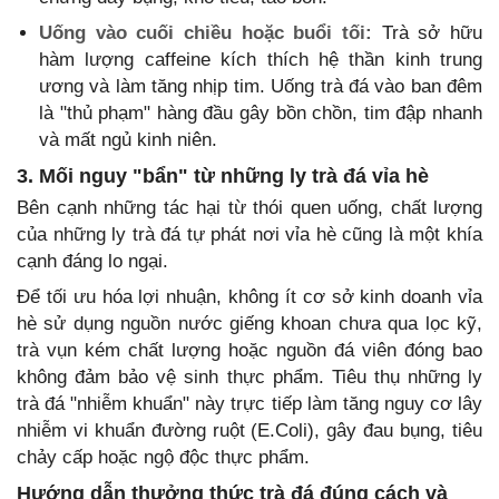
Uống vào cuối chiều hoặc buổi tối:
Trà sở hữu
hàm lượng caffeine kích thích hệ thần kinh trung
ương và làm tăng nhịp tim. Uống trà đá vào ban đêm
là "thủ phạm" hàng đầu gây bồn chồn, tim đập nhanh
và mất ngủ kinh niên.
3. Mối nguy "bẩn" từ những ly trà đá vỉa hè
Bên cạnh những tác hại từ thói quen uống, chất lượng
của những ly trà đá tự phát nơi vỉa hè cũng là một khía
cạnh đáng lo ngại.
Để tối ưu hóa lợi nhuận, không ít cơ sở kinh doanh vỉa
hè sử dụng nguồn nước giếng khoan chưa qua lọc kỹ,
trà vụn kém chất lượng hoặc nguồn đá viên đóng bao
không đảm bảo vệ sinh thực phẩm. Tiêu thụ những ly
trà đá "nhiễm khuẩn" này trực tiếp làm tăng nguy cơ lây
nhiễm vi khuẩn đường ruột (E.Coli), gây đau bụng, tiêu
chảy cấp hoặc ngộ độc thực phẩm.
Hướng dẫn thưởng thức trà đá đúng cách và