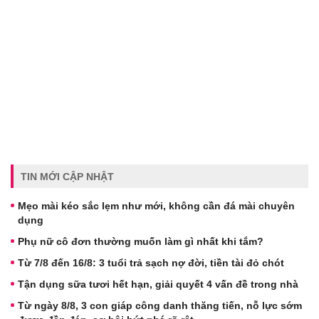
TIN MỚI CẬP NHẬT
Mẹo mài kéo sắc lẹm như mới, không cần đá mài chuyên
dụng
Phụ nữ cô đơn thường muốn làm gì nhất khi tắm?
Từ 7/8 đến 16/8: 3 tuổi trả sạch nợ đời, tiền tài đỏ chót
Tận dụng sữa tươi hết hạn, giải quyết 4 vấn đề trong nhà
Từ ngày 8/8, 3 con giáp công danh thăng tiến, nỗ lực sớm