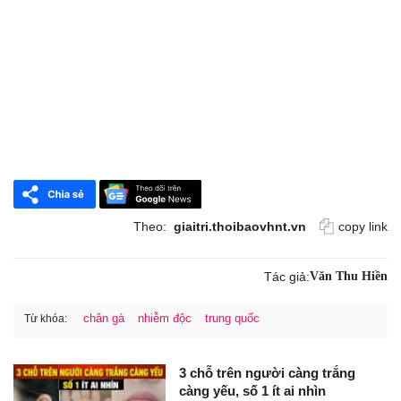
Theo:
giaitri.thoibaovhnt.vn
copy link
Tác giả:
Văn Thu Hiền
chân gà
nhiễm độc
trung quốc
Từ khóa:
3 chỗ trên người càng trắng
càng yếu, số 1 ít ai nhìn