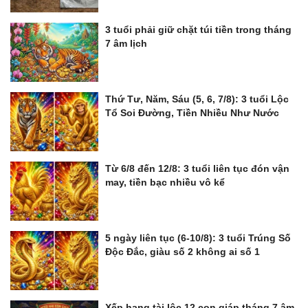
3 tuổi phải giữ chặt túi tiền trong tháng
7 âm lịch
Thứ Tư, Năm, Sáu (5, 6, 7/8): 3 tuổi Lộc
Tổ Soi Đường, Tiền Nhiều Như Nước
Từ 6/8 đến 12/8: 3 tuổi liên tục đón vận
may, tiền bạc nhiều vô kể
5 ngày liên tục (6-10/8): 3 tuổi Trúng Số
Độc Đắc, giàu số 2 không ai số 1
Xếp hạng tài lộc 12 con giáp tháng 7 âm