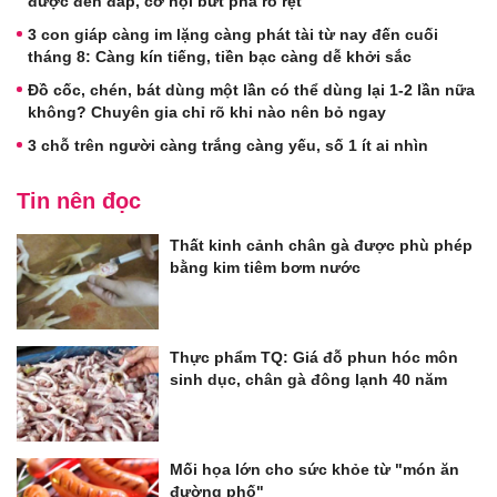
được đền đáp, cơ hội bứt phá rõ rệt
3 con giáp càng im lặng càng phát tài từ nay đến cuối
tháng 8: Càng kín tiếng, tiền bạc càng dễ khởi sắc
Đồ cốc, chén, bát dùng một lần có thể dùng lại 1-2 lần nữa
không? Chuyên gia chỉ rõ khi nào nên bỏ ngay
3 chỗ trên người càng trắng càng yếu, số 1 ít ai nhìn
Tin nên đọc
Thất kinh cảnh chân gà được phù phép
bằng kim tiêm bơm nước
Thực phẩm TQ: Giá đỗ phun hóc môn
sinh dục, chân gà đông lạnh 40 năm
Mối họa lớn cho sức khỏe từ "món ăn
đường phố"