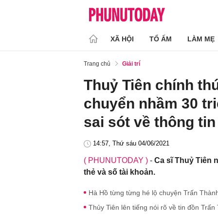
XÃ HỘI
TỔ ẤM
LÀM MẸ
Trang chủ
Giải trí
Thuỷ Tiên chính thứ
chuyển nhầm 30 tri
sai sót về thông tin
14:57, Thứ sáu 04/06/2021
( PHUNUTODAY )
-
Ca sĩ Thuỷ Tiên n
thẻ và số tài khoản.
Hà Hồ từng từng hé lộ chuyện Trấn Thành
Thủy Tiên lên tiếng nói rõ về tin đồn Trấ