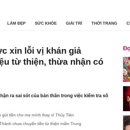
LÀM ĐẸP
SỨC KHỎE
GIẢI TRÍ
THỜI TRANG
C
Đọ
c xin lỗi vị khán giả
ệu từ thiện, thừa nhận có
hận ra sai sót của bản thân trong việc kiểm tra số
 gửi tiền cho mẹ mình thay vì Thủy Tiên
n Thành chưa chuyển tiền từ thiện miền Trung