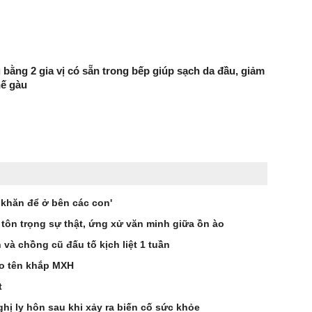
 bằng 2 gia vị có sẵn trong bếp giúp sạch da đầu, giảm
hế gàu
 khăn để ở bên các con'
 tôn trọng sự thật, ứng xử văn minh giữa ồn ào
à chồng cũ đấu tố kịch liệt 1 tuần
éo tên khắp MXH
t
hị ly hôn sau khi xảy ra biến cố sức khỏe