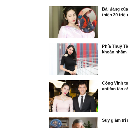
FaceBook
Bài đăng của
thiện 30 tri
Phía Thuỷ Ti
khoản nhầm 3
Công Vinh tu
antifan tấn c
Suy giảm trí