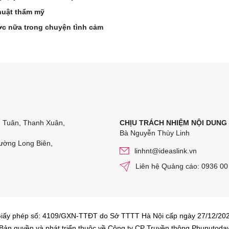
huật thẩm mỹ
ớc nữa trong chuyện tình cảm
n Tuân, Thanh Xuân,
CHỊU TRÁCH NHIỆM NỘI DUNG
Bà Nguyễn Thùy Linh
ường Long Biên,
linhnt@ideaslink.vn
Liên hệ Quảng cáo: 0936 00
iấy phép số: 4109/GXN-TTĐT do Sở TTTT Hà Nội cấp ngày 27/12/20
Bản quyền và phát triển thuộc về Công ty CP Truyền thông Phunutoda