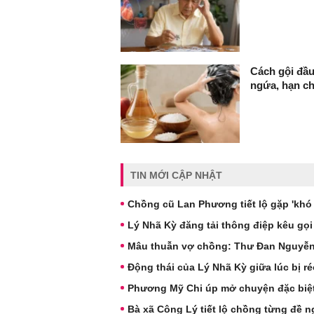
Cách gội đầu
ngứa, hạn c
TIN MỚI CẬP NHẬT
Chồng cũ Lan Phương tiết lộ gặp 'khó
Lý Nhã Kỳ đăng tải thông điệp kêu gọi
Mâu thuẫn vợ chồng: Thư Đan Nguyễn v
Động thái của Lý Nhã Kỳ giữa lúc bị r
Phương Mỹ Chi úp mở chuyện đặc biệ
Bà xã Công Lý tiết lộ chồng từng đề ng