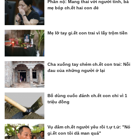
Phẫn nộ: Mang thai với người tình, bà
mẹ bóp ch.ết hai con đẻ
Mẹ lỡ tay gi.ết con trai vì lấy trộm tiền
Cha xuống tay chém ch.ết con trai: Nỗi
đau của những người ở lại
Bố dùng cuốc đánh ch.ết con chỉ vì 1
triệu đồng
Vụ đâm ch.ết người yêu rồi t.ự t.ử: "Nó
gi.ết con tôi dã man quá"