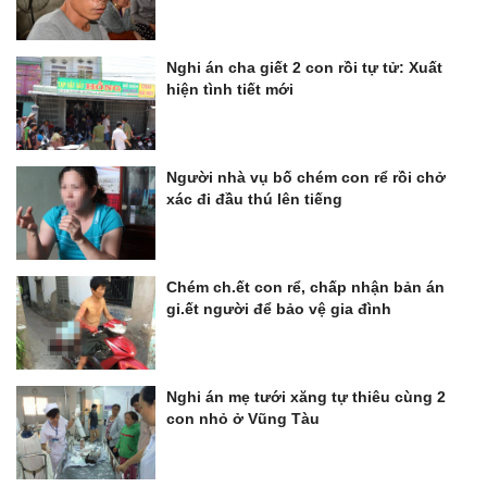
Nghi án cha giết 2 con rồi tự tử: Xuất
hiện tình tiết mới
Người nhà vụ bố chém con rể rồi chở
xác đi đầu thú lên tiếng
Chém ch.ết con rể, chấp nhận bản án
gi.ết người để bảo vệ gia đình
Nghi án mẹ tưới xăng tự thiêu cùng 2
con nhỏ ở Vũng Tàu