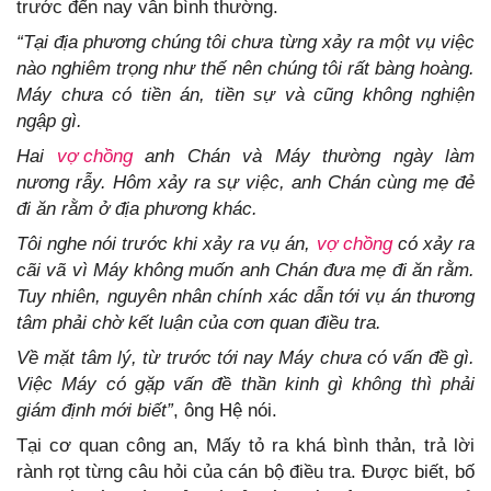
trước đến nay vẫn bình thường.
“Tại địa phương chúng tôi chưa từng xảy ra một vụ việc
nào nghiêm trọng như thế nên chúng tôi rất bàng hoàng.
Máy chưa có tiền án, tiền sự và cũng không nghiện
ngập gì.
Hai
vợ chồng
anh Chán và Máy thường ngày làm
nương rẫy. Hôm xảy ra sự việc, anh Chán cùng mẹ đẻ
đi ăn rằm ở địa phương khác.
Tôi nghe nói trước khi xảy ra vụ án,
vợ chồng
có xảy ra
cãi vã vì Máy không muốn anh Chán đưa mẹ đi ăn rằm.
Tuy nhiên, nguyên nhân chính xác dẫn tới vụ án thương
tâm phải chờ kết luận của cơn quan điều tra.
Về mặt tâm lý, từ trước tới nay Máy chưa có vấn đề gì.
Việc Máy có gặp vấn đề thần kinh gì không thì phải
giám định mới biết”
, ông Hệ nói.
Tại cơ quan công an, Mấy tỏ ra khá bình thản, trả lời
rành rọt từng câu hỏi của cán bộ điều tra. Được biết, bố