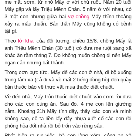
mẹ mất sớm, từ nhỏ Mấy ở với chú ruột. Năm 20 tuổi
Mấy gặp và lấy Triệu Mềnh Chán. 5 năm ở với nhau, có
3 mặt con nhưng giữa hai
vợ chồng
Mấy thỉnh thoảng
xảy ra mâu thuẫn. Bản thân Mấy cũng không có bệnh
tật gì.
Theo
lời khai
của đối tượng, chiều 15/8, chồng Mấy là
anh Triệu Mềnh Chán (30 tuổi) có đưa mẹ ruột sang xã
khác ăn rằm tháng 7. Do không muốn chồng đi nên Mấy
ngăn cản nhưng bất thành.
Trong cơn bực tức, Mấy để các con ở nhà, đi bộ xuống
trung tâm xã (cả đi và về mất 2 tiếng đồng hồ) đến quầy
bán thuốc bảo vệ thực vật mua thuốc diệt chuột.
Về đến nhà, Mấy trộn thuốc diệt chuột vào cơm rồi đưa
cho các con cùng ăn. Sau đó, 4 mẹ con lên giường
nằm. Khoảng 21h Mấy tỉnh dậy, thấy các con và mình
không sao, cô ta liền lấy dây nhựa xiết cổ các con rồi
phóng hỏa đốt nhà rồi bỏ trốn vào rừng sâu.
Phát hiện ra sự việc, bà con làng xóm, công an xã