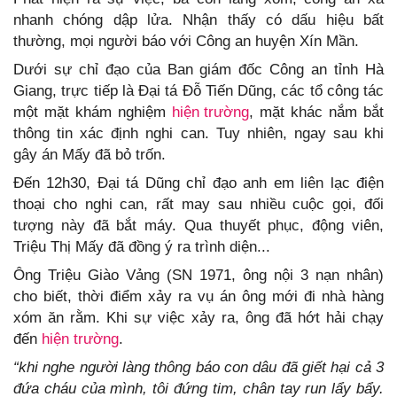
nhanh chóng dập lửa. Nhận thấy có dấu hiệu bất
thường, mọi người báo với Công an huyện Xín Mần.
Dưới sự chỉ đạo của Ban giám đốc Công an tỉnh Hà
Giang, trực tiếp là Đại tá Đỗ Tiến Dũng, các tổ công tác
một mặt khám nghiệm
hiện trường
, mặt khác nắm bắt
thông tin xác định nghi can. Tuy nhiên, ngay sau khi
gây án Mấy đã bỏ trốn.
Đến 12h30, Đại tá Dũng chỉ đạo anh em liên lạc điện
thoại cho nghi can, rất may sau nhiều cuộc gọi, đối
tượng này đã bắt máy. Qua thuyết phục, động viên,
Triệu Thị Mấy đã đồng ý ra trình diện...
Ông Triệu Giào Vảng (SN 1971, ông nội 3 nạn nhân)
cho biết, thời điểm xảy ra vụ án ông mới đi nhà hàng
xóm ăn rằm. Khi sự việc xảy ra, ông đã hớt hải chạy
đến
hiện trường
.
“khi nghe người làng thông báo con dâu đã giết hại cả 3
đứa cháu của mình, tôi đứng tim, chân tay run lẩy bẩy.