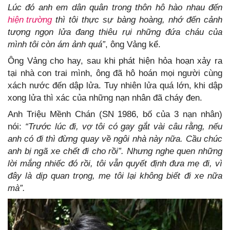
Lúc đó anh em dân quân trong thôn hô hào nhau đến
hiện trường
thì tôi thực sự bàng hoàng, nhớ đến cảnh
tượng ngọn lửa đang thiêu rụi những đứa cháu của
mình tôi còn ám ảnh quá”
, ông Vảng kể.
Ông Vảng cho hay, sau khi phát hiện hỏa hoạn xảy ra
tại nhà con trai mình, ông đã hô hoán mọi người cùng
xách nước đến dập lửa. Tuy nhiên lửa quá lớn, khi dập
xong lửa thì xác của những nạn nhân đã cháy đen.
Anh Triệu Mềnh Chán (SN 1986, bố của 3 nạn nhân)
nói:
“Trước lúc đi, vợ tôi có gay gắt vài câu rằng, nếu
anh có đi thì đừng quay về ngôi nhà này nữa. Cầu chúc
anh bị ngã xe chết đi cho rồi”. Nhưng nghe quen những
lời mắng nhiếc đó rồi, tôi vẫn quyết định đưa mẹ đi, vì
đây là dịp quan trọng, mẹ tôi lại không biết đi xe nữa
mà”.