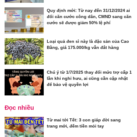
Quy định mới: Từ nay đến 31/12/2024 ai
đổi căn cước công dân, CMND sang căn
cước sẽ được giảm 50% lệ phí
Loại quả đen sì này là đặc sản của Cao
Bằng, giá 175.000/kg vẫn đắt hàng
Chú ý từ 1/7/2025 thay đổi mức trợ cấp 1
lần khi nghỉ hưu, ai cũng cần cập nhật
để bảo vệ quyền lợi
Đọc nhiều
Từ mai tới Tết: 3 con giáp đời sang
trang mới, đếm tiền mỏi tay