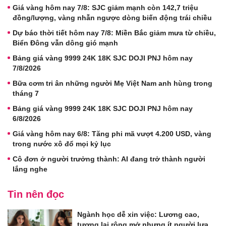
Giá vàng hôm nay 7/8: SJC giảm mạnh còn 142,7 triệu
đồng/lượng, vàng nhẫn ngược dòng biến động trái chiều
Dự báo thời tiết hôm nay 7/8: Miền Bắc giảm mưa từ chiều,
Biển Đông vẫn dông gió mạnh
Bảng giá vàng 9999 24K 18K SJC DOJI PNJ hôm nay
7/8/2026
Bữa cơm tri ân những người Mẹ Việt Nam anh hùng trong
tháng 7
Bảng giá vàng 9999 24K 18K SJC DOJI PNJ hôm nay
6/8/2026
Giá vàng hôm nay 6/8: Tăng phi mã vượt 4.200 USD, vàng
trong nước xô đổ mọi kỷ lục
Cô đơn ở người trưởng thành: AI đang trở thành người
lắng nghe
Tin nên đọc
Ngành học dễ xin việc: Lương cao,
tương lai rộng mở nhưng ít người lựa