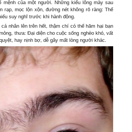
ố mệnh của một người. Những kiểu lông mày sau
m rạp, mọc lộn xộn, đường nét không rõ ràng: Thể
hiếu suy nghĩ trước khi hành động.
cá nhân lên trên hết, thậm chí có thể hãm hại bạn
mỏng, thưa: Đại diện cho cuộc sống nghèo khó, vất
 quyệt, hay nịnh bợ, dễ gây mất lòng người khác.