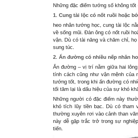
Những đặc điểm tướng số không tốt
1. Cung tài lộc có nốt ruồi hoặc b
heo nhân tướng học, cung tài lộc n
về sống mũi. Đàn ông có nốt ruồi hoặ
vận. Dù có tài năng và chăm chỉ, họ
sung túc.
2. Ấn đường có nhiều nếp nhăn ho
Ấn đường – vị trí nằm giữa hai lông
tính cách cũng như vận mệnh của m
tướng tốt, trong khi ấn đường có nh
tối tăm lại là dấu hiệu của sự khó kh
Những người có đặc điểm này thường
khó tích lũy tiền bạc. Dù có tham
thường xuyên rơi vào cảnh than vã
này dễ gặp trắc trở trong sự nghiệp
tiến.