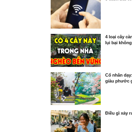
4 loại cây c
lụi bại khôn
Cổ nhân dạy:
giàu phước 
Điều gì xảy 