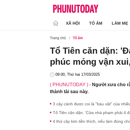
XÃ HỘI
TỔ ẤM
LÀM MẸ
Trang chủ
Tổ ấm
Tổ Tiên căn dặn: 'Đ
phúc mỏng vận xui,
09:00, Thứ hai 17/03/2025
( PHUNUTODAY )
-
Người xưa cho rằ
thành tài sau này.
3 cây cảnh được coi là "báu vật" của nhiề
Tổ Tiên căn dặn: 'Cửa nhà phạm phải 4 đại
4 thứ cây kim tiền thích, nếu làm đúng chú