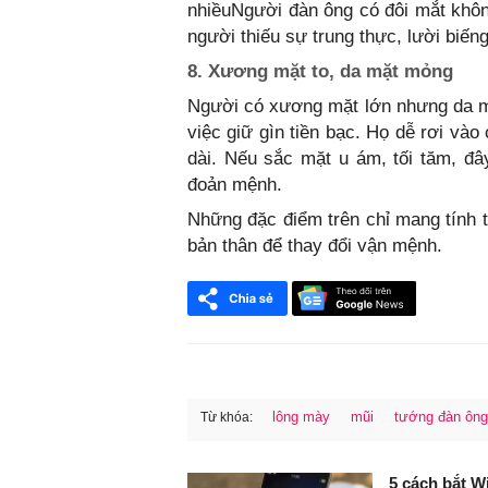
nhiềuNgười đàn ông có đôi mắt không
người thiếu sự trung thực, lười biến
8. Xương mặt to, da mặt mỏng
Người có xương mặt lớn nhưng da m
việc giữ gìn tiền bạc. Họ dễ rơi vào
dài. Nếu sắc mặt u ám, tối tăm, đ
đoản mệnh.
Những đặc điểm trên chỉ mang tính t
bản thân để thay đổi vận mệnh.
lông mày
mũi
tướng đàn ông
Từ khóa:
FaceBook
5 cách bắt W