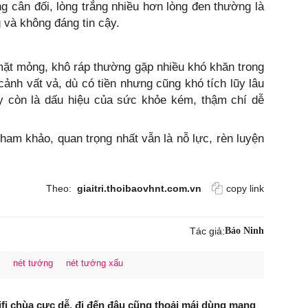
 cân đối, lòng trắng nhiều hơn lòng đen thường là
g và không đáng tin cậy.
ặt mỏng, khô ráp thường gặp nhiều khó khăn trong
 cảnh vất vả, dù có tiền nhưng cũng khó tích lũy lâu
ây còn là dấu hiệu của sức khỏe kém, thậm chí dễ
ham khảo, quan trọng nhất vẫn là nỗ lực, rèn luyện
Theo:
giaitri.thoibaovhnt.com.vn
copy link
Tác giả:
Bảo Ninh
nét tướng
nét tướng xấu
ifi chùa cực dễ, đi đến đâu cũng thoải mái dùng mạng