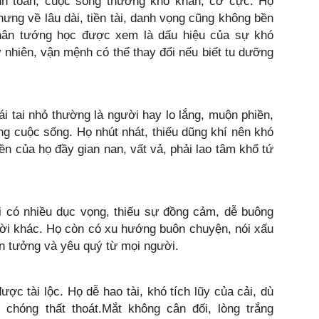
tính toán, cuộc sống thường khó khăn, cơ cực. Họ
hưng về lâu dài, tiền tài, danh vọng cũng không bền
hân tướng học được xem là dấu hiệu của sự khó
y nhiên, vận mệnh có thể thay đổi nếu biết tu dưỡng
i tai nhỏ thường là người hay lo lắng, muộn phiền,
ng cuộc sống. Họ nhút nhát, thiếu dũng khí nên khó
ền của họ đầy gian nan, vất vả, phải lao tâm khổ tứ
i có nhiều dục vọng, thiếu sự đồng cảm, dễ buông
ười khác. Họ còn có xu hướng buôn chuyện, nói xấu
in tưởng và yêu quý từ mọi người.
ợc tài lộc. Họ dễ hao tài, khó tích lũy của cải, dù
chóng thất thoát.Mắt không cân đối, lòng trắng