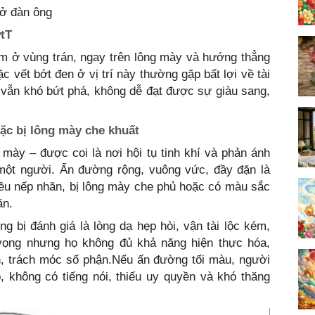
 ở đàn ông
ớtT
ằm ở vùng trán, ngay trên lông mày và hướng thẳng
c vết bớt đen ở vị trí này thường gặp bất lợi về tài
 vẫn khó bứt phá, không dễ đạt được sự giàu sang,
ặc bị lông mày che khuất
 mày – được coi là nơi hội tụ tinh khí và phản ánh
ột người. Ấn đường rộng, vuông vức, đầy đặn là
iều nếp nhăn, bị lông mày che phủ hoặc có màu sắc
ăn.
 bị đánh giá là lòng dạ hẹp hòi, vận tài lộc kém,
 vọng nhưng họ không đủ khả năng hiện thực hóa,
n, trách móc số phận.Nếu ấn đường tối màu, người
, không có tiếng nói, thiếu uy quyền và khó thăng