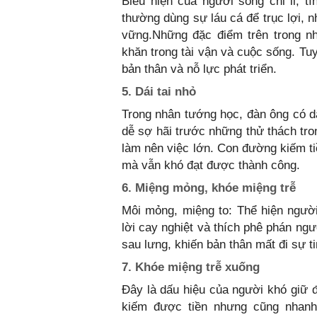
Biểu hiện của người sống chi li, 
thường dùng sự láu cá để trục lợi, n
vững.Những đặc điểm trên trong n
khăn trong tài vận và cuộc sống. Tu
bản thân và nỗ lực phát triển.
5. Dái tai nhỏ
Trong nhân tướng học, đàn ông có dá
dễ sợ hãi trước những thử thách tro
làm nên việc lớn. Con đường kiếm ti
mà vẫn khó đạt được thành công.
6. Miệng mỏng, khóe miệng trễ
Môi mỏng, miệng to: Thể hiện ngườ
lời cay nghiệt và thích phê phán ng
sau lưng, khiến bản thân mất đi sự t
7. Khóe miệng trễ xuống
Đây là dấu hiệu của người khó giữ đư
kiếm được tiền nhưng cũng nhanh 