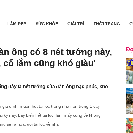
LÀM ĐẸP
SỨC KHỎE
GIẢI TRÍ
THỜI TRANG
C
Đọ
àn ông có 8 nét tướng này,
 cố lắm cũng khó giàu'
ng đây là nét tướng của đàn ông bạc phúc, khó
u gia đình, muốn hút tài lộc trong nhà nên trồng 1 cây
 kỵ này, bay biến hết tài lộc, làm mấy cũng về không'
ng sẽ ra hoa, gọi tài lộc về nhà