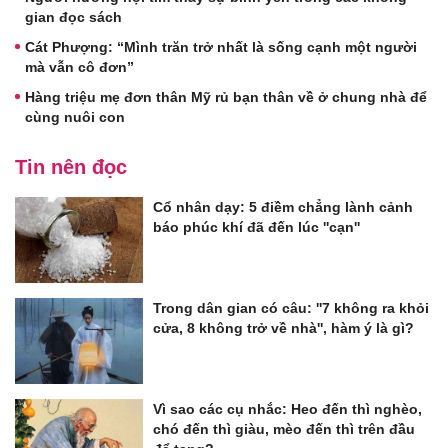
gian đọc sách
Cát Phượng: “Mình trăn trở nhất là sống cạnh một người
mà vẫn cô đơn”
Hàng triệu mẹ đơn thân Mỹ rủ bạn thân về ở chung nhà để
cùng nuôi con
Tin nên đọc
Cổ nhân dạy: 5 điềm chẳng lành cảnh
báo phúc khí đã đến lúc ''cạn''
Trong dân gian có câu: ''7 không ra khỏi
cửa, 8 không trở về nhà'', hàm ý là gì?
Vì sao các cụ nhắc: Heo đến thì nghèo,
chó đến thì giàu, mèo đến thì trên đầu