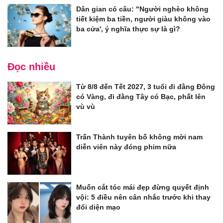
Dân gian có câu: "Người nghèo không
tiết kiệm ba tiền, người giàu không vào
ba cửa', ý nghĩa thực sự là gì?
Đọc nhiều
Từ 8/8 đến Tết 2027, 3 tuổi đi đằng Đông
có Vàng, đi đằng Tây có Bạc, phất lên
vù vù
Trấn Thành tuyên bố không mời nam
diễn viên này đóng phim nữa
Muốn cắt tóc mái đẹp đừng quyết định
vội: 5 điều nên cân nhắc trước khi thay
đổi diện mạo