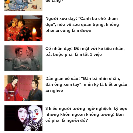
để tang?
Người xưa dạy: ''Canh ba chớ tham
dục'', nửa vế sau quan trọng, không
phải ai cũng làm được
Cổ nhân dạy: Đối mặt với kẻ tiêu nhân,
bắt buộc phải làm tốt 1 việc
Dân gian có câu: "Đàn bà nhìn chân,
đàn ông xem tay", nhìn kỹ là biết ai giàu
ai nghèo
3 kiểu người tưởng ngờ nghệch, kỳ cực,
nhưng khôn ngoan không tưởng: Bạn
có phải là người đó?