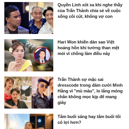
Quyền Linh xót xa khi nghe thầy
của Trấn Thành chia sẻ về cuộc
sống côi cút, không vợ con
Hari Won khiến dàn sao Việt
hoảng hồn khi tưởng than mệt
mỏi vì chồng làm điều này
Trấn Thành sợ mặc sai
dresscode trong đám cưới Minh
Hằng vì "mù màu", lo lắng móng
chân không mọc kịp để mang
giày
Tắm buổi sáng hay tắm buổi tối
có lợi hơn?