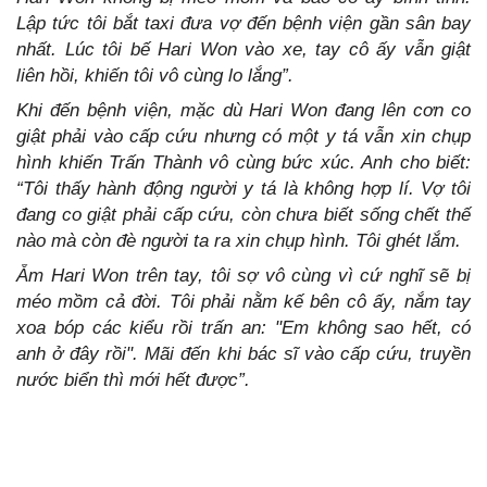
Lập tức tôi bắt taxi đưa vợ đến bệnh viện gần sân bay
nhất. Lúc tôi bế Hari Won vào xe, tay cô ấy vẫn giật
liên hồi, khiến tôi vô cùng lo lắng”.
Khi đến bệnh viện, mặc dù Hari Won đang lên cơn co
giật phải vào cấp cứu nhưng có một y tá vẫn xin chụp
hình khiến Trấn Thành vô cùng bức xúc. Anh cho biết:
“Tôi thấy hành động người y tá là không hợp lí. Vợ tôi
đang co giật phải cấp cứu, còn chưa biết sống chết thế
nào mà còn đè người ta ra xin chụp hình. Tôi ghét lắm.
Ẵm Hari Won trên tay, tôi sợ vô cùng vì cứ nghĩ sẽ bị
méo mồm cả đời. Tôi phải nằm kế bên cô ấy, nắm tay
xoa bóp các kiểu rồi trấn an: "Em không sao hết, có
anh ở đây rồi". Mãi đến khi bác sĩ vào cấp cứu, truyền
nước biển thì mới hết được”.