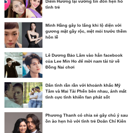
Diễm Hương lại vướng tin đồn hẹn hò
tình trẻ
Minh Hằng gây lo lắng khi lộ diện với
gương mặt gầy rộc, mệt mỏi trước thềm
hôn lễ
Lê Dương Bảo Lâm vào hẳn facebook
của Lee Min Ho để mời nam tài tử về
Đồng Nai chơi
Dân tình rần rần với khoảnh khắc Mỹ
Tâm và Mai Tài Phến bên nhau, ánh mắt
tình cực tình khiến fan phát sốt
Phương Thanh có chia sẻ gây chú ý sau
ồn ào hẹn hò với tình trẻ Doãn Chí Kiên