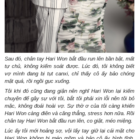
Sau đó, chân tay Hari Won bắt đầu run lên bần bật, mất
tự chủ, không kiểm soát được. Lúc đó, tôi không biết
vợ mình đang bị tụt canxi, chỉ thấy cô ấy bảo chóng
mặt quá, rồi ngồi gục xuống.
Tôi khi đó cũng đang giận nên nghĩ Hari Won lại kiếm
chuyện để gây sự với tôi, bắt tôi phải xin lỗi nên tôi bỏ
mặc, không đoái hoài vợ. Sự thờ ơ của tôi càng khiến
Hari Won càng điên và căng thẳng, stress hơn nữa. Rồi
chân tay Hari Won bắt đầu run lên, co giật, méo miệng.
Lúc ấy tôi mới hoảng sợ, vội lấy tay giữ lại cái mặt cho
Hari Won không bị méo mồm và bảo cô ấy bình tĩnh.