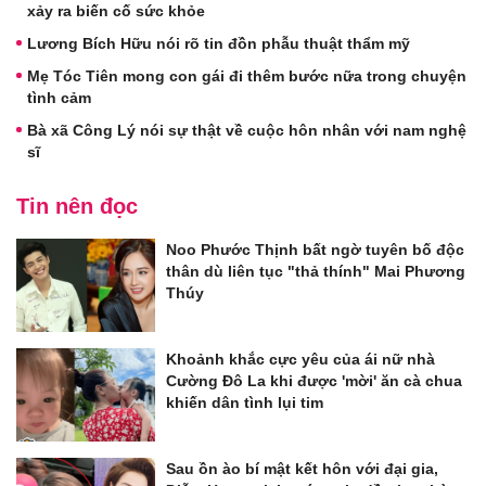
xảy ra biến cố sức khỏe
Lương Bích Hữu nói rõ tin đồn phẫu thuật thẩm mỹ
Mẹ Tóc Tiên mong con gái đi thêm bước nữa trong chuyện
tình cảm
Bà xã Công Lý nói sự thật về cuộc hôn nhân với nam nghệ
sĩ
Tin nên đọc
Noo Phước Thịnh bất ngờ tuyên bố độc
thân dù liên tục "thả thính" Mai Phương
Thúy
Khoảnh khắc cực yêu của ái nữ nhà
Cường Đô La khi được 'mời' ăn cà chua
khiến dân tình lụi tim
Sau ồn ào bí mật kết hôn với đại gia,