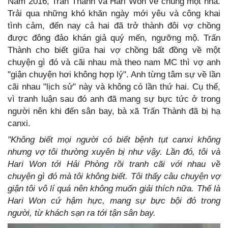
Năm 2016, Trấn Thành và Hari Won về chung một nhà.
Trải qua những khó khăn ngày mới yêu và công khai
tình cảm, đến nay cả hai đã trở thành đôi vợ chồng
được đông đảo khán giả quý mến, ngưỡng mộ. Trấn
Thành cho biết giữa hai vợ chồng bất đồng về một
chuyện gì đó và cãi nhau mà theo nam MC thì vợ anh
"giận chuyện hơi không hợp lý". Anh từng tâm sự về lần
cãi nhau "lịch sử" này và không có lần thứ hai. Cụ thể,
vì tranh luận sau đó anh đã mang sự bực tức ở trong
người nên khi đến sân bay, bà xã Trấn Thành đã bị hạ
canxi.
"Không biết mọi người có biết bệnh tụt canxi không
nhưng vợ tôi thường xuyên bị như vậy. Lần đó, tôi và
Hari Won tới Hải Phòng rồi tranh cãi với nhau về
chuyện gì đó mà tôi không biết. Tôi thấy câu chuyện vợ
giận tôi vô lí quá nên không muốn giải thích nữa. Thế là
Hari Won cứ hậm hực, mang sự bực bội đó trong
người, từ khách sạn ra tới tận sân bay.