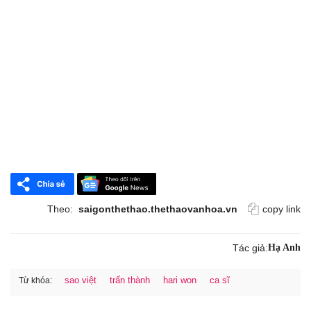
Theo:
saigonthethao.thethaovanhoa.vn
copy link
Tác giả:
Hạ Anh
sao việt
trấn thành
hari won
ca sĩ
Từ khóa: