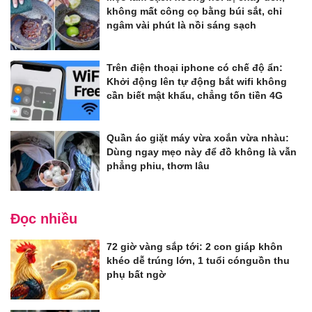
không mất công cọ bằng búi sắt, chỉ
ngâm vài phút là nồi sáng sạch
Trên điện thoại iphone có chế độ ẩn:
Khởi động lên tự động bắt wifi không
cần biết mật khẩu, chẳng tốn tiền 4G
Quần áo giặt máy vừa xoắn vừa nhàu:
Dùng ngay mẹo này để đồ không là vẫn
phẳng phiu, thơm lâu
Đọc nhiều
72 giờ vàng sắp tới: 2 con giáp khôn
khéo dễ trúng lớn, 1 tuổi cónguồn thu
phụ bất ngờ