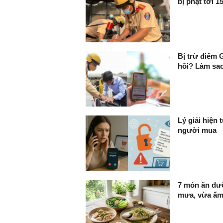
bị phạt tới 1
Bị trừ điểm 
hồi? Làm sao
Lý giải hiện
người mua
7 món ăn dư
mưa, vừa ấm