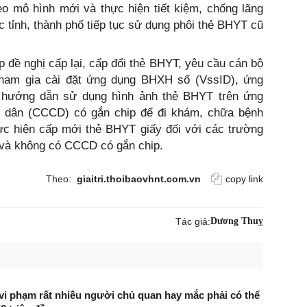
eo mô hình mới và thực hiện tiết kiệm, chống lãng
tỉnh, thành phố tiếp tục sử dụng phôi thẻ BHYT cũ
p đề nghị cấp lại, cấp đổi thẻ BHYT, yêu cầu cán bộ
ham gia cài đặt ứng dụng BHXH số (VssID), ứng
à hướng dẫn sử dụng hình ảnh thẻ BHYT trên ứng
 dân (CCCD) có gắn chip để đi khám, chữa bệnh
ực hiện cấp mới thẻ BHYT giấy đối với các trường
 và không có CCCD có gắn chip.
Theo:
giaitri.thoibaovhnt.com.vn
copy link
Tác giả:
Dương Thuỵ
i vi phạm rất nhiều người chủ quan hay mắc phải có thể