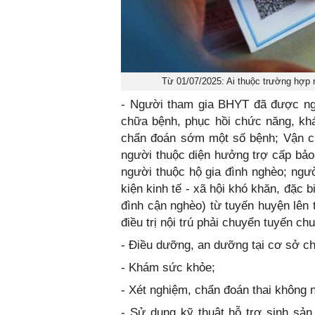
Từ 01/07/2025: Ai thuộc trường hợp
- Người tham gia BHYT đã được ngâ
chữa bệnh, phục hồi chức năng, khá
chẩn đoán sớm một số bệnh; Vận c
người thuộc diện hưởng trợ cấp bảo 
người thuộc hộ gia đình nghèo; ngườ
kiện kinh tế - xã hội khó khăn, đặc b
đình cận nghèo) từ tuyến huyện lên 
điều trị nội trú phải chuyển tuyến ch
- Điều dưỡng, an dưỡng tại cơ sở ch
- Khám sức khỏe;
- Xét nghiệm, chẩn đoán thai không 
- Sử dụng kỹ thuật hỗ trợ sinh sản,