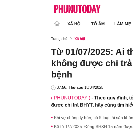
XÃ HỘI
TỔ ẤM
LÀM MẸ
Trang chủ
Xã hội
Từ 01/07/2025: Ai 
không được chi tr
bệnh
07:56, Thứ sáu 18/04/2025
( PHUNUTODAY )
-
Theo quy định, t
được chi trả BHYT, hãy cùng tìm hiể
Khi vợ chồng ly hôn, có 9 loại tài sản khôn
Kể từ 1/7/2025: Đóng BHXH 15 năm được