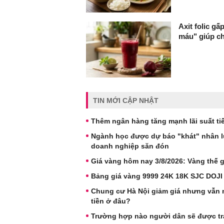
Axit folic gấ
máu" giúp c
TIN MỚI CẬP NHẬT
Thêm ngân hàng tăng mạnh lãi suất tiế
Ngành học được dự báo "khát" nhân lực
doanh nghiệp săn đón
Giá vàng hôm nay 3/8/2026: Vàng thế gi
Bảng giá vàng 9999 24K 18K SJC DOJI
Chung cư Hà Nội giảm giá nhưng vẫn 
tiền ở đâu?
Trường hợp nào người dân sẽ được trả