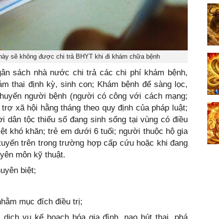
 này sẽ không được chi trả BHYT khi đi khám chữa bệnh
n sách nhà nước chi trả các chi phí khám bệnh,
m thai định kỳ, sinh con; Khám bệnh để sàng lọc,
huyển người bệnh (người có công với cách mạng;
trợ xã hội hằng tháng theo quy định của pháp luật;
i dân tộc thiểu số đang sinh sống tại vùng có điều
iệt khó khăn; trẻ em dưới 6 tuổi; người thuộc hộ gia
tuyến trên trong trường hợp cấp cứu hoặc khi đang
uyên môn kỹ thuật.
uyên biệt;
nhằm mục đích điều trị;
 dịch vụ kế hoạch hóa gia đình, nạo hút thai, phá