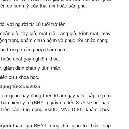
hén do bệnh lý của thai nhi hoặc sản phụ;
đối với người từ 18 tuổi trở lên;
 chân giả, tay giả, mắt giả, răng giả, kính mắt, máy
 động trong khám chữa bệnh và phục hồi chức năng;
ng trong trường hợp thảm họa;
u hoặc chất gây nghiện khác.
, giám định pháp y tâm thần.
hiên cứu khoa học.
 dụng từ 31/5/2025
 cơ quan này đang triển khai ngay việc sắp xếp tổ
bảo hiểm y tế (BHYT) giấy cũ đến 31/5 sẽ hết hạn,
 trên các ứng dụng VssID, VNeID khi khám chữa
người tham gia BHYT trong thời gian tổ chức, sắp