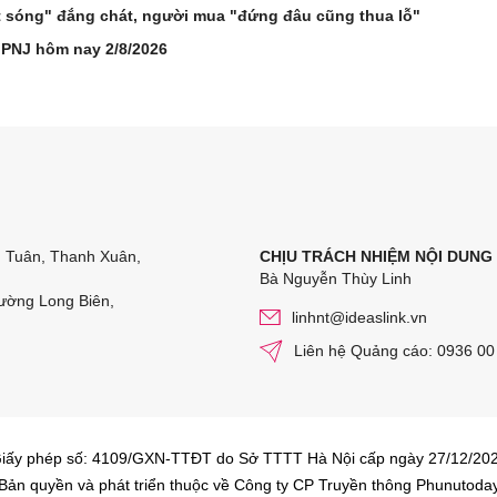
t sóng" đắng chát, người mua "đứng đâu cũng thua lỗ"
 PNJ hôm nay 2/8/2026
n Tuân, Thanh Xuân,
CHỊU TRÁCH NHIỆM NỘI DUNG
Bà Nguyễn Thùy Linh
ường Long Biên,
linhnt@ideaslink.vn
Liên hệ Quảng cáo: 0936 00
iấy phép số: 4109/GXN-TTĐT do Sở TTTT Hà Nội cấp ngày 27/12/20
Bản quyền và phát triển thuộc về Công ty CP Truyền thông Phunutoda