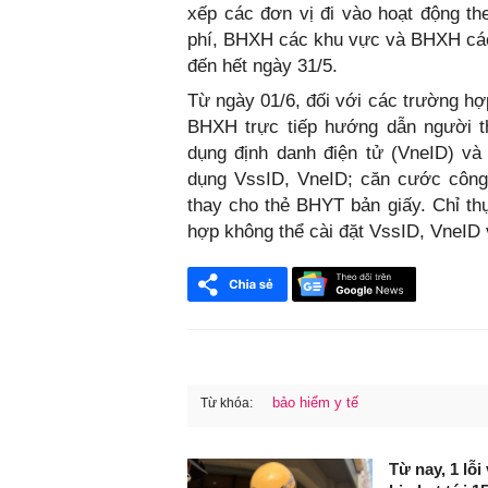
xếp các đơn vị đi vào hoạt động th
phí, BHXH các khu vực và BHXH các 
đến hết ngày 31/5.
Từ ngày 01/6, đối với các trường hợ
BHXH trực tiếp hướng dẫn người t
dụng định danh điện tử (VneID) v
dụng VssID, VneID; căn cước công
thay cho thẻ BHYT bản giấy. Chỉ th
hợp không thể cài đặt VssID, VneID
bảo hiểm y tế
Từ khóa:
FaceBook
Từ nay, 1 lỗ