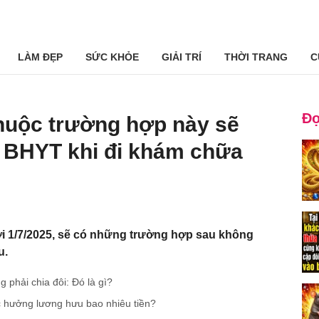
LÀM ĐẸP
SỨC KHỎE
GIẢI TRÍ
THỜI TRANG
C
Đọ
thuộc trường hợp này sẽ
ả BHYT khi đi khám chữa
ới 1/7/2025, sẽ có những trường hợp sau không
u.
g phải chia đôi: Đó là gì?
 hưởng lương hưu bao nhiêu tiền?