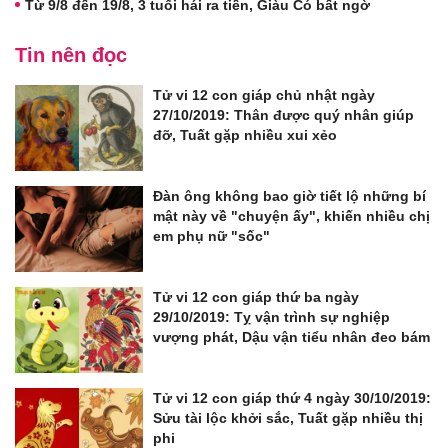
Từ 9/8 đến 19/8, 3 tuổi hái ra tiền, Giàu Có bất ngờ
Tin nên đọc
Tử vi 12 con giáp chủ nhật ngày
27/10/2019: Thân được quý nhân giúp
đỡ, Tuất gặp nhiều xui xẻo
Đàn ông không bao giờ tiết lộ những bí
mật này về "chuyện ấy", khiến nhiều chị
em phụ nữ "sốc"
Tử vi 12 con giáp thứ ba ngày
29/10/2019: Tỵ vận trình sự nghiệp
vượng phát, Dậu vận tiểu nhân đeo bám
Tử vi 12 con giáp thứ 4 ngày 30/10/2019:
Sửu tài lộc khởi sắc, Tuất gặp nhiều thị
phi