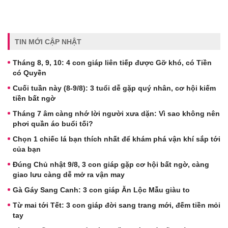
TIN MỚI CẬP NHẬT
Tháng 8, 9, 10: 4 con giáp liên tiếp được Gỡ khó, có Tiền
có Quyền
Cuối tuần này (8-9/8): 3 tuổi dễ gặp quý nhân, cơ hội kiếm
tiền bất ngờ
Tháng 7 âm càng nhớ lời người xưa dặn: Vì sao không nên
phơi quần áo buổi tối?
Chọn 1 chiếc lá bạn thích nhất để khám phá vận khí sắp tới
của bạn
Đúng Chủ nhật 9/8, 3 con giáp gặp cơ hội bất ngờ, càng
giao lưu càng dễ mở ra vận may
Gà Gáy Sang Canh: 3 con giáp Ăn Lộc Mẫu giàu to
Từ mai tới Tết: 3 con giáp đời sang trang mới, đếm tiền mỏi
tay