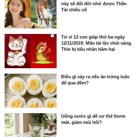
này sẽ đổi đời nhờ được Thần
Tài chiếu cố
Tử vi 12 con giáp thứ ba ngày
12/11/2019: Mão tài lộc chói sáng,
Thìn bị tiểu nhân hãm hại
Điều gì xảy ra nếu ăn trứng luộc
để qua đêm?
Uống nước gì để cơ thể thơm
mát, giảm mùi hôi?