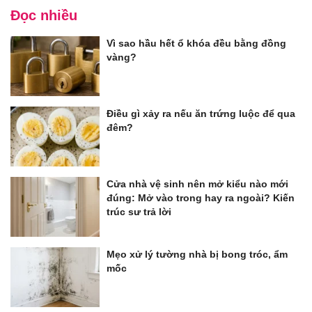
Đọc nhiều
Vì sao hầu hết ổ khóa đều bằng đồng
vàng?
Điều gì xảy ra nếu ăn trứng luộc để qua
đêm?
Cửa nhà vệ sinh nên mở kiểu nào mới
đúng: Mở vào trong hay ra ngoài? Kiến
trúc sư trả lời
Mẹo xử lý tường nhà bị bong tróc, ẩm
mốc