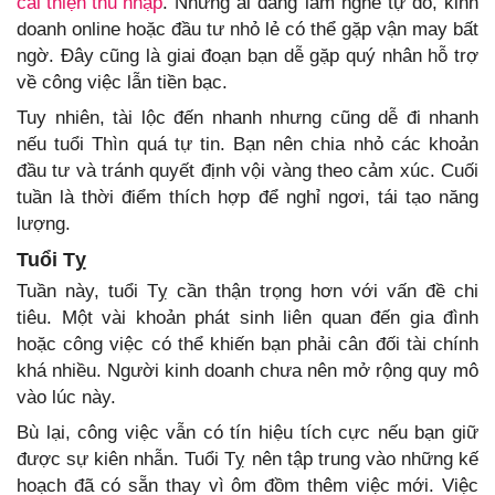
cải thiện thu nhập
. Những ai đang làm nghề tự do, kinh
doanh online hoặc đầu tư nhỏ lẻ có thể gặp vận may bất
ngờ. Đây cũng là giai đoạn bạn dễ gặp quý nhân hỗ trợ
về công việc lẫn tiền bạc.
Tuy nhiên, tài lộc đến nhanh nhưng cũng dễ đi nhanh
nếu tuổi Thìn quá tự tin. Bạn nên chia nhỏ các khoản
đầu tư và tránh quyết định vội vàng theo cảm xúc. Cuối
tuần là thời điểm thích hợp để nghỉ ngơi, tái tạo năng
lượng.
Tuổi Tỵ
Tuần này, tuổi Tỵ cần thận trọng hơn với vấn đề chi
tiêu. Một vài khoản phát sinh liên quan đến gia đình
hoặc công việc có thể khiến bạn phải cân đối tài chính
khá nhiều. Người kinh doanh chưa nên mở rộng quy mô
vào lúc này.
Bù lại, công việc vẫn có tín hiệu tích cực nếu bạn giữ
được sự kiên nhẫn. Tuổi Tỵ nên tập trung vào những kế
hoạch đã có sẵn thay vì ôm đồm thêm việc mới. Việc