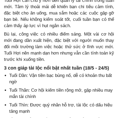
Tuổi Hợi cần chú ý hơn đến quản lý tài chính trong tuần
mới. Tâm lý thoải mái dễ khiến bạn chi tiêu cảm tính,
đặc biệt cho ăn uống, mua sắm hoặc các cuộc gặp gỡ
bạn bè. Nếu không kiểm soát tốt, cuối tuần bạn có thể
cảm thấy áp lực vì hụt ngân sách.
Bù lại, công việc có nhiều điểm sáng. Một vài cơ hội
mới đang dần xuất hiện, đặc biệt với người muốn thay
đổi môi trường làm việc hoặc thử sức ở lĩnh vực mới.
Tuổi Hợi nên mạnh dạn hơn nhưng vẫn cần tính toán kỹ
trước khi xuống tiền.
3 con giáp tài lộc nổi bật nhất tuần (18/5 - 24/5)
Tuổi Dần: Vận tiền bạc bùng nổ, dễ có khoản thu bất
ngờ
Tuổi Thân: Cơ hội kiếm tiền rộng mở, gặp nhiều may
mắn tài chính
Tuổi Thìn: Được quý nhân hỗ trợ, tài lộc có dấu hiệu
tăng mạnh