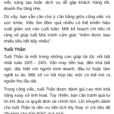
việc sáng tạo hoặc dịch vụ dễ gặp khách hàng tốt,
doanh thu tăng nhẹ.
Dù vậy, bạn vẫn cần chú ý cân bằng giữa công việc và
sức khỏe. Việc ôm đồm quá nhiều có thể khiến hiệu
suất giảm sút vào cuối tuần. Một kế hoạch chi tiêu rõ
ràng sẽ giúp tuổi Mùi tránh cảm giác “kiếm được bao
nhiêu tiêu hết bấy nhiêu”.
Tuổi Thân
Tuổi Thân là một trong những con giáp tài lộc nổi bật
nhất tuần 18/5 - 24/5. Vận may tiền bạc đến khá bất
ngờ, đặc biệt với người kinh doanh, đầu tư hoặc làm
nghề tự do. Một số cơ hội hợp tác mới có thể mở ra
nguồn thu lâu dài.
Trong công việc, tuổi Thân được đánh giá cao nhờ khả
năng xoay xở linh hoạt. Tuy nhiên, bạn cần tránh quá tự
tin khi đưa ra quyết định tài chính lớn. Lời khuyên dành
cho tuổi Thân là nên ưu tiên tích lũy thay vì chi tiêu để
“thưởng cho bản thân” quá mức.