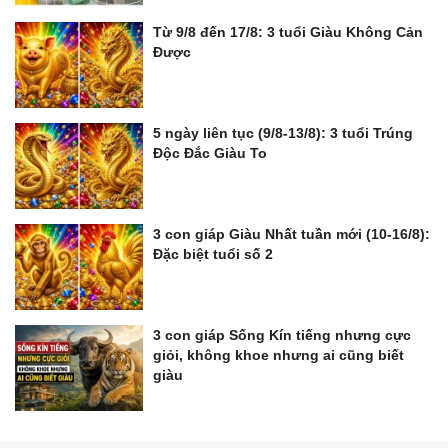
Từ 9/8 đến 17/8: 3 tuổi Giàu Không Cản
Được
5 ngày liên tục (9/8-13/8): 3 tuổi Trúng
Độc Đắc Giàu To
3 con giáp Giàu Nhất tuần mới (10-16/8):
Đặc biệt tuổi số 2
3 con giáp Sống Kín tiếng nhưng cực
giỏi, không khoe nhưng ai cũng biết
giàu