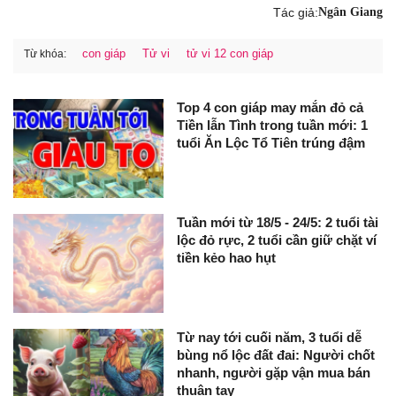
Tác giả:
Ngân Giang
con giáp
Tử vi
tử vi 12 con giáp
Từ khóa:
Top 4 con giáp may mắn đỏ cả
Tiền lẫn Tình trong tuần mới: 1
tuổi Ăn Lộc Tổ Tiên trúng đậm
Tuần mới từ 18/5 - 24/5: 2 tuổi tài
lộc đỏ rực, 2 tuổi cần giữ chặt ví
tiền kẻo hao hụt
Từ nay tới cuối năm, 3 tuổi dễ
bùng nổ lộc đất đai: Người chốt
nhanh, người gặp vận mua bán
thuận tay