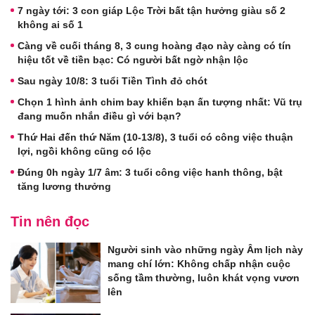
7 ngày tới: 3 con giáp Lộc Trời bất tận hưởng giàu số 2
không ai số 1
Càng về cuối tháng 8, 3 cung hoàng đạo này càng có tín
hiệu tốt về tiền bạc: Có người bất ngờ nhận lộc
Sau ngày 10/8: 3 tuổi Tiền Tình đỏ chót
Chọn 1 hình ảnh chim bay khiến bạn ấn tượng nhất: Vũ trụ
đang muốn nhắn điều gì với bạn?
Thứ Hai đến thứ Năm (10-13/8), 3 tuổi có công việc thuận
lợi, ngồi không cũng có lộc
Đúng 0h ngày 1/7 âm: 3 tuổi công việc hanh thông, bật
tăng lương thưởng
Tin nên đọc
Người sinh vào những ngày Âm lịch này
mang chí lớn: Không chấp nhận cuộc
sống tầm thường, luôn khát vọng vươn
lên