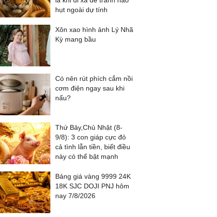
là khi đi xa để tránh hao
hụt ngoài dự tính
Xôn xao hình ảnh Lý Nhã
Kỳ mang bầu
Có nên rút phích cắm nồi
cơm điện ngay sau khi
nấu?
Thứ Bảy,Chủ Nhật (8-
9/8): 3 con giáp cực đỏ
cả tình lẫn tiền, biết điều
này có thể bật mạnh
Bảng giá vàng 9999 24K
18K SJC DOJI PNJ hôm
nay 7/8/2026