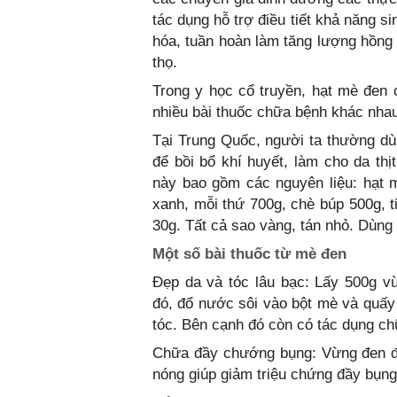
tác dụng hỗ trợ điều tiết khả năng sin
hóa, tuần hoàn làm tăng lượng hồng c
thọ.
Trong y học cổ truyền, hạt mè đen 
nhiều bài thuốc chữa bệnh khác nha
Tại Trung Quốc, người ta thường dù
để bồi bổ khí huyết, làm cho da thị
này bao gồm các nguyên liệu: hạt 
xanh, mỗi thứ 700g, chè búp 500g, t
30g. Tất cả sao vàng, tán nhỏ. Dùng
Một số bài thuốc từ mè đen
Đẹp da và tóc lâu bạc: Lấy 500g vừ
đó, đổ nước sôi vào bột mè và quấy 
tóc. Bên cạnh đó còn có tác dụng ch
Chữa đầy chướng bụng: Vừng đen đe
nóng giúp giảm triệu chứng đầy bụng,