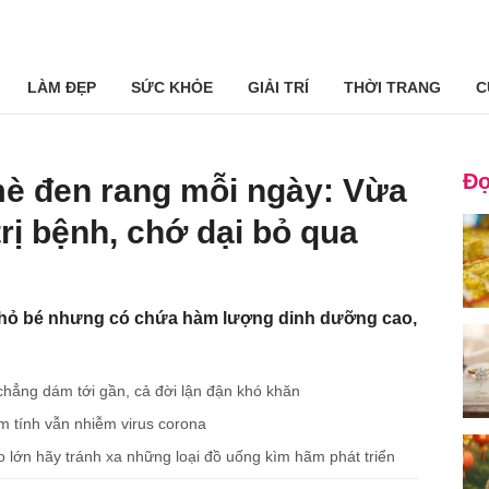
LÀM ĐẸP
SỨC KHỎE
GIẢI TRÍ
THỜI TRANG
C
Đọ
è đen rang mỗi ngày: Vừa
trị bệnh, chớ dại bỏ qua
nhỏ bé nhưng có chứa hàm lượng dinh dưỡng cao,
i chẳng dám tới gần, cả đời lận đận khó khăn
m tính vẫn nhiễm virus corona
lớn hãy tránh xa những loại đồ uống kìm hãm phát triển