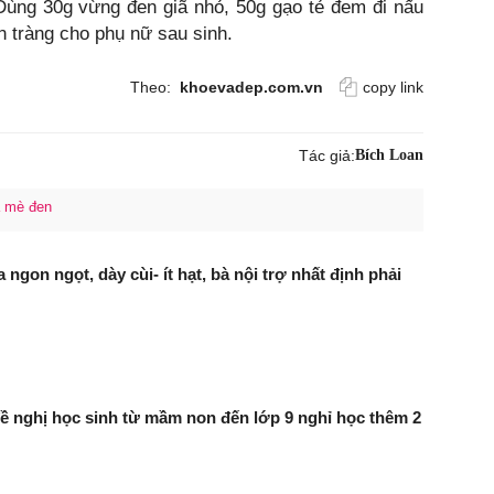
Dùng 30g vừng đen giã nhỏ, 50g gạo tẻ đem đi nấu
n tràng cho phụ nữ sau sinh.
Theo:
khoevadep.com.vn
copy link
Tác giả:
Bích Loan
a mè đen
ngon ngọt, dày cùi- ít hạt, bà nội trợ nhất định phải
 nghị học sinh từ mầm non đến lớp 9 nghỉ học thêm 2