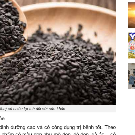
en) có nhiều lợi ích đối với sức khỏe.
ỏe
dinh dưỡng cao và có công dụng trị bệnh tốt. Theo
 phẩm có màu đen như mè đen, đỗ đen, gà ác... có