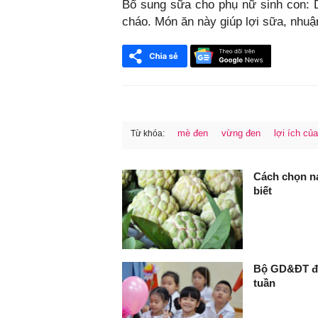
Bổ sung sữa cho phụ nữ sinh con: 
cháo. Món ăn này giúp lợi sữa, nhuậ
mè đen
vừng đen
lợi ích củ
Từ khóa:
FaceBook
Cách chọn na 
biết
Bộ GD&ĐT đề
tuần