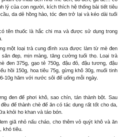
h lý của con người, kích thích hệ thống bài tiết tiêu
ầu, da dẻ hồng hào, tóc đen trở lại và kéo dài tuổi
có tên thuốc là hắc chi ma và được sử dụng trong
u.
ng một loại trà cung đình xưa được làm từ mè đen
t săn đẹp, mịn màng, tăng cường tuổi thọ. Loại trà
mè đen 375g, gạo tẻ 750g, đậu đỏ, đậu tương, đậu
iểu hồi 150g, hoa tiêu 75g, gừng khô 30g, muối tinh
 6-10g hãm với nước sôi để uống mỗi ngày.
ng đen để phơi khô, sao chín, tán thành bột. Sau
đều để thành chè để ăn có tác dụng rất tốt cho da,
ữa khỏi ho khan và táo bón.
m giã nhỏ nấu cháo, cho thêm vỏ quýt khô và ăn
 khó tiêu.