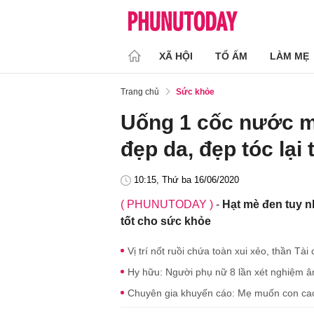
XÃ HỘI
TỔ ẤM
LÀM MẸ
Trang chủ
Sức khỏe
Uống 1 cốc nước m
đẹp da, đẹp tóc lại 
10:15, Thứ ba 16/06/2020
( PHUNUTODAY )
-
Hạt mè đen tuy 
tốt cho sức khỏe
Vị trí nốt ruồi chứa toàn xui xẻo, thần Tà
Hy hữu: Người phụ nữ 8 lần xét nghiệm â
Chuyên gia khuyến cáo: Mẹ muốn con cao 