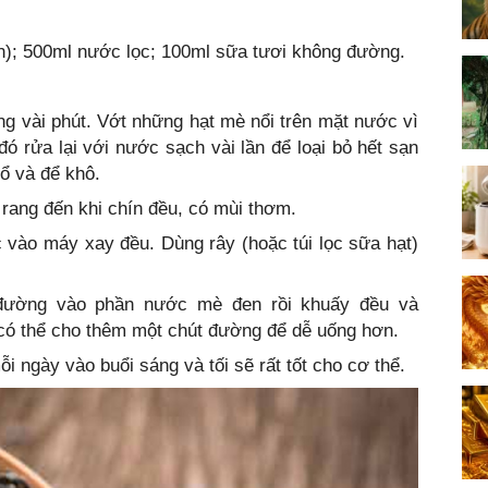
n); 500ml nước lọc; 100ml sữa tươi không đường.
 vài phút. Vớt những hạt mè nổi trên mặt nước vì
đó rửa lại với nước sạch vài lần để loại bỏ hết sạn
rổ và để khô.
 rang đến khi chín đều, có mùi thơm.
vào máy xay đều. Dùng rây (hoặc túi lọc sữa hạt)
đường vào phần nước mè đen rồi khuấy đều và
có thể cho thêm một chút đường để dễ uống hơn.
 ngày vào buổi sáng và tối sẽ rất tốt cho cơ thể.