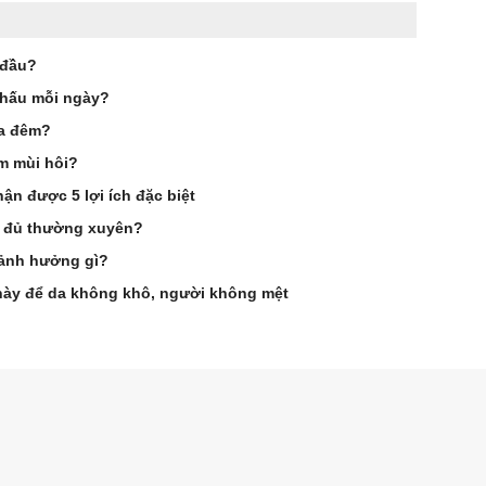
 đầu?
a hấu mỗi ngày?
ua đêm?
m mùi hôi?
ận được 5 lợi ích đặc biệt
đu đủ thường xuyên?
 ảnh hưởng gì?
 này để da không khô, người không mệt