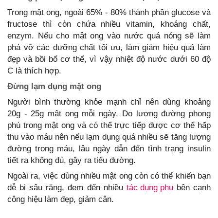
Trong mật ong, ngoài 65% - 80% thành phần glucose và
fructose thì còn chứa nhiều vitamin, khoáng chất,
enzym. Nếu cho mật ong vào nước quá nóng sẽ làm
phá vỡ các dưỡng chất tối ưu, làm giảm hiệu quả làm
đẹp và bồi bổ cơ thể, vì vậy nhiệt độ nước dưới 60 độ
C là thích hợp.
Đừng lạm dụng mật ong
Người bình thường khỏe mạnh chỉ nên dùng khoảng
20g - 25g mật ong mỗi ngày. Do lượng đường phong
phú trong mật ong và có thể trực tiếp được cơ thể hấp
thu vào máu nên nếu lạm dụng quá nhiều sẽ tăng lượng
đường trong máu, lâu ngày dẫn đến tình trạng insulin
tiết ra không đủ, gây ra tiểu đường.
Ngoài ra, việc dùng nhiều mật ong còn có thể khiến bạn
dễ bị sâu răng, đem đến nhiều
tác dụng phụ
bên cạnh
công hiệu làm đẹp, giảm cân.