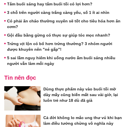
Tắm buổi sáng hay tắm buổi tối có lợi hơn?
3 chỗ trên người càng trắng càng yếu, số 1 ít ai nhìn
Có phải ăn cháo thường xuyên sẽ tốt cho tiêu hóa hơn ăn
cơm?
Gội đầu bằng gừng có thực sự giúp tóc mọc nhanh?
Trứng vịt lộn có bổ hơn trứng thường? 3 nhóm người
được khuyên nên "né gấp"!
5 sai lầm nguy hiểm khi uống nước ấm buổi sáng nhiều
người vẫn làm mỗi ngày
Tin nên đọc
Dùng thực phẩm này vào buổi tối mỡ
dày mấy cũng biến mất sau vài giờ, lại
luôn trẻ như 18 dù đã già
Cả đời không lo mắc ung thư vú khi bạn
làm điều tưởng chừng vô nghĩa này