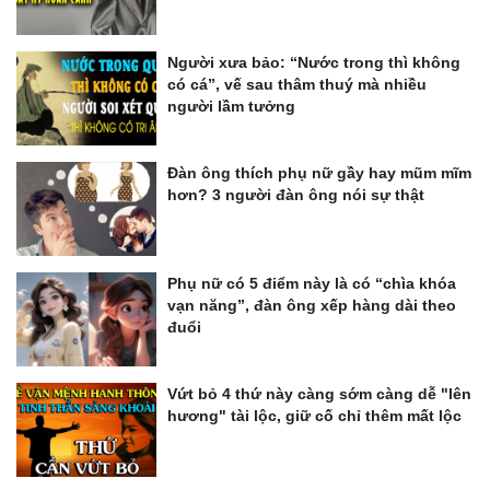
Người xưa bảo: “Nước trong thì không
có cá”, vế sau thâm thuý mà nhiều
người lầm tưởng
Đàn ông thích phụ nữ gầy hay mũm mĩm
hơn? 3 người đàn ông nói sự thật
Phụ nữ có 5 điểm này là có “chìa khóa
vạn năng”, đàn ông xếp hàng dài theo
đuổi
Vứt bỏ 4 thứ này càng sớm càng dễ "lên
hương" tài lộc, giữ cố chỉ thêm mất lộc