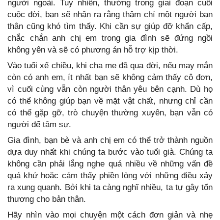
người ngoài. Tuy nhiên, thường trong giai đoạn cuối
cuộc đời, bạn sẽ nhận ra rằng thậm chí một người bạn
thân cũng khó tìm thấy. Khi cần sự giúp đỡ khẩn cấp,
chắc chắn anh chị em trong gia đình sẽ đứng ngồi
không yên và sẽ có phương án hỗ trợ kịp thời.
Vào tuổi xế chiều, khi cha mẹ đã qua đời, nếu may mắn
còn có anh em, ít nhất bạn sẽ không cảm thấy cô đơn,
vì cuối cùng vẫn còn người thân yêu bên cạnh. Dù họ
có thể không giúp bạn về mặt vật chất, nhưng chỉ cần
có thể gặp gỡ, trò chuyện thường xuyên, bạn vẫn có
người để tâm sự.
Gia đình, bạn bè và anh chị em có thể trở thành nguồn
dựa duy nhất khi chúng ta bước vào tuổi già. Chúng ta
không cần phải lắng nghe quá nhiều về những vấn đề
quá khứ hoặc cảm thấy phiền lòng với những điều xảy
ra xung quanh. Bởi khi ta càng nghĩ nhiều, ta tự gây tổn
thương cho bản thân.
Hãy nhìn vào mọi chuyện một cách đơn giản và nhẹ