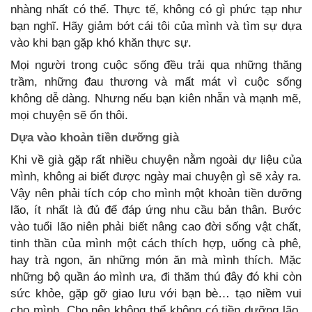
nhàng nhất có thể. Thực tế, không có gì phức tạp như
bạn nghĩ. Hãy giảm bớt cái tôi của mình và tìm sự dựa
vào khi bạn gặp khó khăn thực sự.
Mọi người trong cuộc sống đều trải qua những thăng
trầm, những đau thương và mất mát vì cuộc sống
không dễ dàng. Nhưng nếu bạn kiên nhẫn và mạnh mẽ,
mọi chuyện sẽ ổn thôi.
Dựa vào khoản tiền dưỡng già
Khi về già gặp rất nhiều chuyện nằm ngoài dự liệu của
mình, không ai biết được ngày mai chuyện gì sẽ xảy ra.
Vậy nên phải tích cóp cho mình một khoản tiền dưỡng
lão, ít nhất là đủ để đáp ứng nhu cầu bản thân. Bước
vào tuổi lão niên phải biết nâng cao đời sống vật chất,
tinh thần của mình một cách thích hợp, uống cà phê,
hay trà ngon, ăn những món ăn mà mình thích. Mặc
những bộ quần áo mình ưa, đi thăm thú đây đó khi còn
sức khỏe, gặp gỡ giao lưu với bạn bè… tạo niềm vui
cho mình. Cho nên không thể không có tiền dưỡng lão,