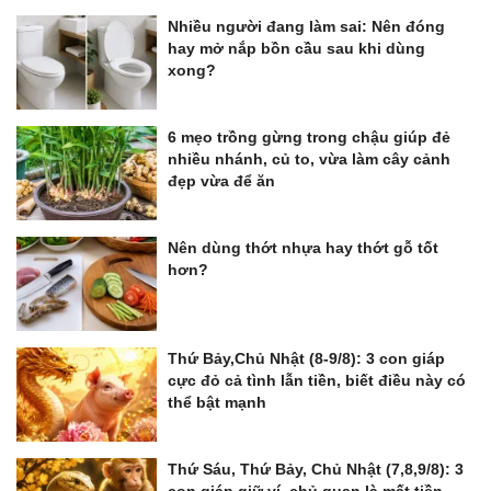
Nhiều người đang làm sai: Nên đóng
hay mở nắp bồn cầu sau khi dùng
xong?
6 mẹo trồng gừng trong chậu giúp đẻ
nhiều nhánh, củ to, vừa làm cây cảnh
đẹp vừa để ăn
Nên dùng thớt nhựa hay thớt gỗ tốt
hơn?
Thứ Bảy,Chủ Nhật (8-9/8): 3 con giáp
cực đỏ cả tình lẫn tiền, biết điều này có
thể bật mạnh
Thứ Sáu, Thứ Bảy, Chủ Nhật (7,8,9/8): 3
con giáp giữ ví, chủ quan là mất tiền