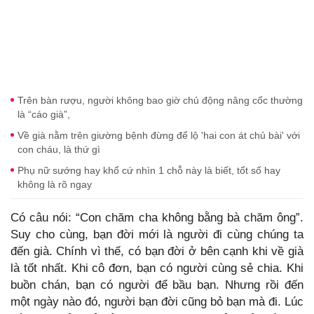
Trên bàn rượu, người không bao giờ chủ động nâng cốc thường
là “cáo già”,
Về già nằm trên giường bệnh đừng để lộ 'hai con át chủ bài' với
con cháu, là thứ gì
Phụ nữ sướng hay khổ cứ nhìn 1 chỗ này là biết, tốt số hay
không là rõ ngay
Có câu nói: “Con chăm cha không bằng bà chăm ông”.
Suy cho cùng, bạn đời mới là người đi cùng chúng ta
đến già. Chính vì thế, có bạn đời ở bên cạnh khi về già
là tốt nhất. Khi cô đơn, bạn có người cùng sẻ chia. Khi
buồn chán, bạn có người để bầu bạn. Nhưng rồi đến
một ngày nào đó, người bạn đời cũng bỏ bạn mà đi. Lúc