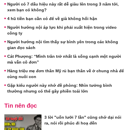
Người có 7 dấu hiệu này rất dễ giàu lên trong 3 năm tới,
xem bạn có không?
4 hũ tiền bạn cần có để về già không hối hận
Người hướng nội áp lực khi phải xuất hiện trong video
công ty
Người hướng nội tìm thấy sự bình yên trong các không
gian đọc sách
Cát Phượng: “Mình trăn trở nhất là sống cạnh một người
mà vẫn cô đơn”
Hàng triệu mẹ đơn thân Mỹ rủ bạn thân về ở chung nhà để
cùng nuôi con
Gặp kiểu người này nhớ đề phòng: Nhìn tưởng bình
thường nhưng có thể gây phiền toái lớn
Tin nên đọc
3 lời "uốn lưỡi 7 lần" cũng chớ dại nói
ra, nói rồi phúc đi hoạ đến