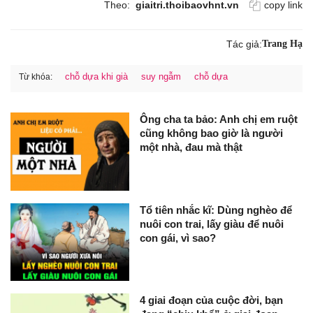
Theo:
giaitri.thoibaovhnt.vn
copy link
Tác giả:
Trang Hạ
chỗ dựa khi già
suy ngẫm
chỗ dựa
Từ khóa:
Ông cha ta bảo: Anh chị em ruột
cũng không bao giờ là người
một nhà, đau mà thật
Tổ tiên nhắc kĩ: Dùng nghèo để
nuôi con trai, lấy giàu để nuôi
con gái, vì sao?
4 giai đoạn của cuộc đời, bạn