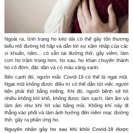
Ngoài ra, tình trạng ho kéo dài có thể gây tổn thương
biểu mô đường hô hấp và dẫn tới sự xâm nhập của các
vi khuẩn, nấm... có sẵn tại đường thở, gây viêm, làm
cơn ho trầm trọng hơn, ho sau, ho khan chuyển thành
ho có đờm, đặc dần và có màu vàng xanh.
Bên cạnh đó, người mắc Covid-19 có thể bị ngạt mũi.
Ngạt mũi không được điều trị có thể dẫn tới việc người
bện phải thở bằng miệng. Khi đó, người bệnh sẽ hít
nhiều không khí khô, không được làm sạch, làm ấm và
làm ẩm như khi hít vào bằng mũi. Không khí này đi
thẳng vào phổi và làm ảnh hưởng đến niêm mạc đường
thở, gây ra phản ứng ho.
Nguyên nhân gây ho sau khi khỏi Covid-19 được