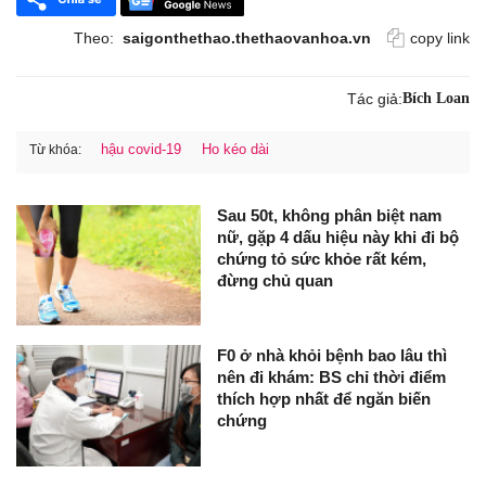
Theo:
saigonthethao.thethaovanhoa.vn
copy link
Tác giả:
Bích Loan
hậu covid-19
Ho kéo dài
Từ khóa:
Sau 50t, không phân biệt nam
nữ, gặp 4 dấu hiệu này khi đi bộ
chứng tỏ sức khỏe rất kém,
đừng chủ quan
F0 ở nhà khỏi bệnh bao lâu thì
nên đi khám: BS chỉ thời điểm
thích hợp nhất để ngăn biến
chứng