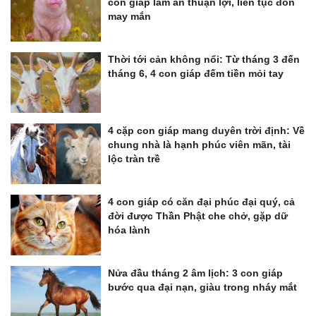
con giáp làm ăn thuận lợi, liên tục đón
may mắn
Thời tới cản không nổi: Từ tháng 3 đến
tháng 6, 4 con giáp đếm tiền mỏi tay
4 cặp con giáp mang duyên trời định: Về
chung nhà là hạnh phúc viên mãn, tài
lộc tràn trề
4 con giáp có căn đại phúc đại quý, cả
đời được Thần Phật che chở, gặp dữ
hóa lành
Nửa đầu tháng 2 âm lịch: 3 con giáp
bước qua đại nạn, giàu trong nháy mắt