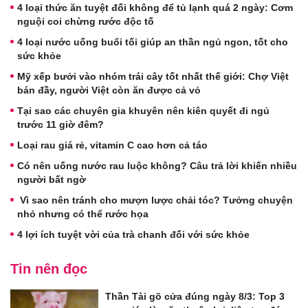
4 loại thức ăn tuyệt đối không để tủ lạnh quá 2 ngày: Cơm
nguội coi chừng rước độc tố
4 loại nước uống buổi tối giúp an thần ngủ ngon, tốt cho
sức khỏe
Mỹ xếp bưởi vào nhóm trái cây tốt nhất thế giới: Chợ Việt
bán đầy, người Việt còn ăn được cả vỏ
Tại sao các chuyên gia khuyên nên kiên quyết đi ngủ
trước 11 giờ đêm?
Loại rau giá rẻ, vitamin C cao hơn cả táo
Có nên uống nước rau luộc không? Câu trả lời khiến nhiều
người bất ngờ
Vì sao nên tránh cho mượn lược chải tóc? Tưởng chuyện
nhỏ nhưng có thể rước họa
4 lợi ích tuyệt vời của trà chanh đối với sức khỏe
Tin nên đọc
Thần Tài gõ cửa đúng ngày 8/3: Top 3