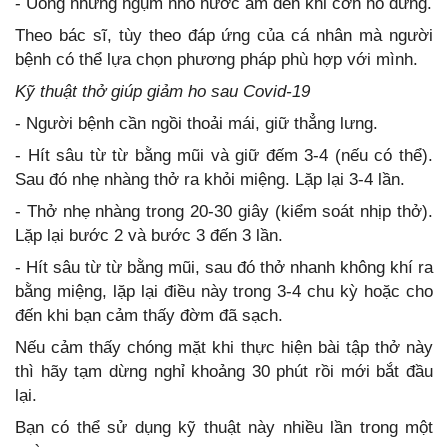
- Uống những ngụm nhỏ nước ấm đến khi cơn ho dừng.
Theo bác sĩ, tùy theo đáp ứng của cá nhân mà người
bệnh có thể lựa chọn phương pháp phù hợp với mình.
Kỹ thuật thở giúp giảm ho sau Covid-19
- Người bệnh cần ngồi thoải mái, giữ thẳng lưng.
- Hít sâu từ từ bằng mũi và giữ đếm 3-4 (nếu có thể).
Sau đó nhẹ nhàng thở ra khỏi miệng. Lặp lại 3-4 lần.
- Thở nhẹ nhàng trong 20-30 giây (kiểm soát nhịp thở).
Lặp lại bước 2 và bước 3 đến 3 lần.
- Hít sâu từ từ bằng mũi, sau đó thở nhanh không khí ra
bằng miệng, lặp lại điều này trong 3-4 chu kỳ hoặc cho
đến khi bạn cảm thấy đờm đã sạch.
Nếu cảm thấy chóng mặt khi thực hiện bài tập thở này
thì hãy tạm dừng nghỉ khoảng 30 phút rồi mới bắt đầu
lại.
Bạn có thể sử dụng kỹ thuật này nhiều lần trong một