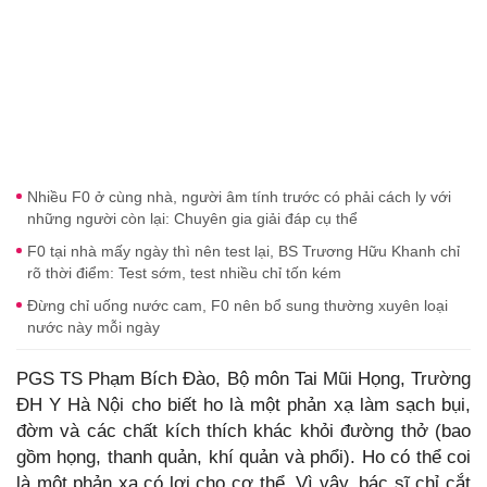
Nhiều F0 ở cùng nhà, người âm tính trước có phải cách ly với
những người còn lại: Chuyên gia giải đáp cụ thể
F0 tại nhà mấy ngày thì nên test lại, BS Trương Hữu Khanh chỉ
rõ thời điểm: Test sớm, test nhiều chỉ tốn kém
Đừng chỉ uống nước cam, F0 nên bổ sung thường xuyên loại
nước này mỗi ngày
PGS TS Phạm Bích Đào, Bộ môn Tai Mũi Họng, Trường
ĐH Y Hà Nội cho biết ho là một phản xạ làm sạch bụi,
đờm và các chất kích thích khác khỏi đường thở (bao
gồm họng, thanh quản, khí quản và phổi). Ho có thể coi
là một phản xạ có lợi cho cơ thể. Vì vậy, bác sĩ chỉ cắt