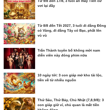
Từ 9/8 đến 17/8, 3 tuổi ăn may Tiền cứ
vơi lại đầy
Từ 8/8 đến Tết 2027, 3 tuổi đi đằng Đông
có Vàng, đi đằng Tây có Bạc, phất lên
vù vù
Trấn Thành tuyên bố không mời nam
diễn viên này đóng phim nữa
10 ngày tới: 3 con giáp mở kho tài lộc,
tiền về từ nhiều nguồn
Thứ Sáu, Thứ Bảy, Chủ Nhật (7,8,9/8): 3
con giáp giữ ví, chủ quan là mất tiền
không đáng