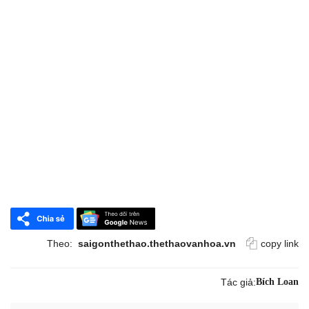
Theo:
saigonthethao.thethaovanhoa.vn
copy link
Tác giả:
Bích Loan