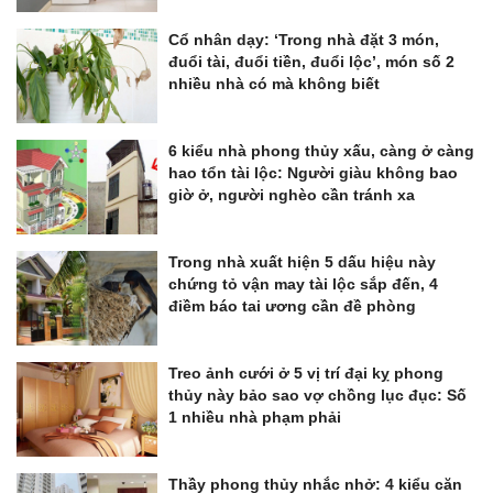
Cổ nhân dạy: ‘Trong nhà đặt 3 món,
đuổi tài, đuổi tiền, đuổi lộc’, món số 2
nhiều nhà có mà không biết
6 kiểu nhà phong thủy xấu, càng ở càng
hao tổn tài lộc: Người giàu không bao
giờ ở, người nghèo cần tránh xa
Trong nhà xuất hiện 5 dấu hiệu này
chứng tỏ vận may tài lộc sắp đến, 4
điềm báo tai ương cần đề phòng
Treo ảnh cưới ở 5 vị trí đại kỵ phong
thủy này bảo sao vợ chồng lục đục: Số
1 nhiều nhà phạm phải
Thầy phong thủy nhắc nhở: 4 kiểu căn