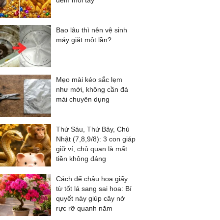
đếm mỏi tay
Bao lâu thì nên vệ sinh
máy giặt một lần?
Mẹo mài kéo sắc lẹm
như mới, không cần đá
mài chuyên dụng
Thứ Sáu, Thứ Bảy, Chủ
Nhật (7,8,9/8): 3 con giáp
giữ ví, chủ quan là mất
tiền không đáng
Cách để chậu hoa giấy
từ tốt lá sang sai hoa: Bí
quyết này giúp cây nở
rực rỡ quanh năm