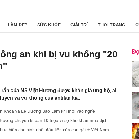
LÀM ĐẸP
SỨC KHỎE
GIẢI TRÍ
THỜI TRANG
C
Đọ
công an khi bị vu khống "20
n"
g rắn của NS Việt Hương được khán giả ủng hộ, ai
uyên và vu khống của antifan kia.
Văn Khoa và Lê Dương Bảo Lâm khi mới vào nghề
 Hương chuyển khoản 10 triệu vì sợ khó khăn mùa dịch
 thực hiện cho sinh nhật đầu tiên của con gái ở Việt Nam