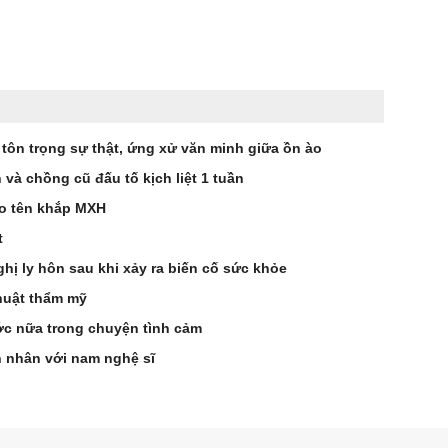
 tôn trọng sự thật, ứng xử văn minh giữa ồn ào
à chồng cũ đấu tố kịch liệt 1 tuần
éo tên khắp MXH
t
hị ly hôn sau khi xảy ra biến cố sức khỏe
huật thẩm mỹ
ớc nữa trong chuyện tình cảm
n nhân với nam nghệ sĩ