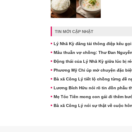
TIN MỚI CẬP NHẬT
Lý Nhã Kỳ đăng tải thông điệp kêu gọi
Mâu thuẫn vợ chồng: Thư Đan Nguyễn v
Động thái của Lý Nhã Kỳ giữa lúc bị r
Phương Mỹ Chi úp mở chuyện đặc biệ
Bà xã Công Lý tiết lộ chồng từng đề ng
Lương Bích Hữu nói rõ tin đồn phẫu t
Mẹ Tóc Tiên mong con gái đi thêm bư
Bà xã Công Lý nói sự thật về cuộc hô