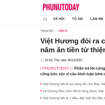
XÃ HỘI
TỔ ẤM
LÀM MẸ
Trang chủ
Giải trí
Việt Hương đòi ra 
năm ăn tiền từ thiệ
10:43, Thứ năm 30/12/2021
( PHUNUTODAY )
-
Phần trả lời cứn
cũng bức xúc vì câu bình luận kém d
Việt Hương tiết lộ sự nâng đỡ cho Mạc 
Lê Dương Bảo Lâm tiết lộ từng được Việt
Việt Hương tiết lộ 1 điều đặc biệt lần đầu