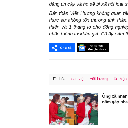
đáng tin cậy và họ sẽ bị xã hội loại t
Bản thân Việt Hương không quan tâ
thực sự không tổn thương tinh thần.
thiện và 1 tháng lo cho đồng nghiệ
chân thành từ khán giả. Cô ấy cảm t
sao việt
việt hương
từ thiện
Từ khóa:
FaceBook
Ông xã nhắn
năm gặp nha