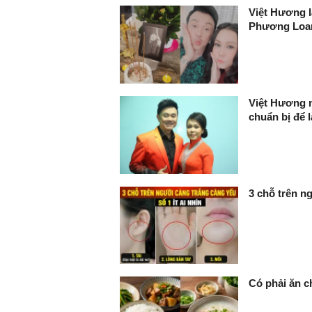
Việt Hương l
Phương Loan 
Việt Hương n
chuẩn bị để 
3 chỗ trên ng
Có phải ăn c