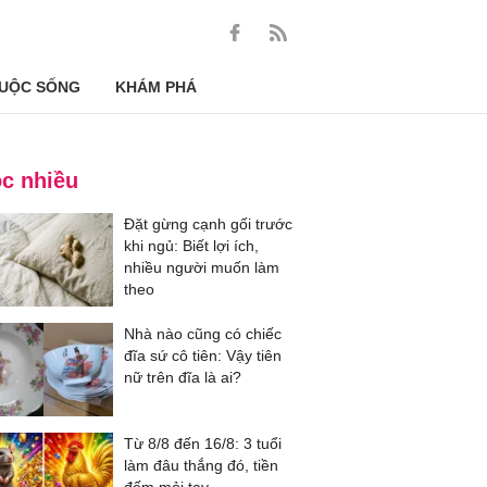
UỘC SỐNG
KHÁM PHÁ
c nhiều
Đặt gừng cạnh gối trước
khi ngủ: Biết lợi ích,
nhiều người muốn làm
theo
Nhà nào cũng có chiếc
đĩa sứ cô tiên: Vậy tiên
nữ trên đĩa là ai?
Từ 8/8 đến 16/8: 3 tuổi
làm đâu thắng đó, tiền