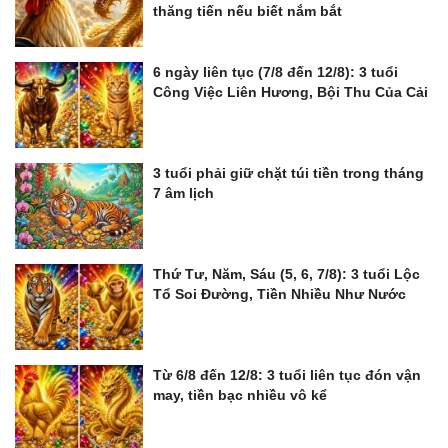
thăng tiến nếu biết nắm bắt
6 ngày liên tục (7/8 đến 12/8): 3 tuổi
Công Việc Liên Hương, Bội Thu Của Cải
3 tuổi phải giữ chặt túi tiền trong tháng
7 âm lịch
Thứ Tư, Năm, Sáu (5, 6, 7/8): 3 tuổi Lộc
Tổ Soi Đường, Tiền Nhiều Như Nước
Từ 6/8 đến 12/8: 3 tuổi liên tục đón vận
may, tiền bạc nhiều vô kể