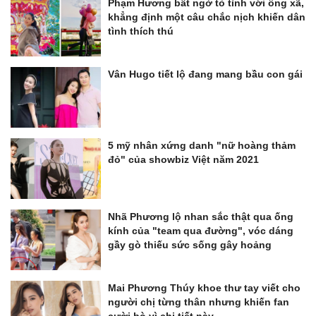
Phạm Hương bất ngờ tỏ tình với ông xã,
khẳng định một câu chắc nịch khiến dân
tình thích thú
Vân Hugo tiết lộ đang mang bầu con gái
5 mỹ nhân xứng danh "nữ hoàng thảm
đỏ" của showbiz Việt năm 2021
Nhã Phương lộ nhan sắc thật qua ống
kính của "team qua đường", vóc dáng
gầy gò thiếu sức sống gây hoảng
Mai Phương Thúy khoe thư tay viết cho
người chị từng thân nhưng khiến fan
cười bò vì chi tiết này