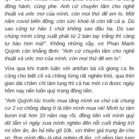
đồng hành, cùng phe. Anh cứ chuyên tâm cho nghệ
thuật và ước mơ của mình, còn mọi thứ để em lo. Một
năm covid biến động, còn sức khoẻ là còn tất cả ạ. Dù
sao cũng tự hào 1 chút không sao đâu ha. Dù sao
chúng mình cũng xuất phát từ 2 bàn tay trắng thì càng
tự hào hơn mà!
". Không những vậy, vợ Phan Mạnh
Quỳnh còn khẳng định:
"Anh cứ chuyên tâm cho nghệ
thuật và ước mơ của mình, còn mọi thứ để em lo".
Vừa qua khi tranh luận với antifan bà xã giọng ca 9x
cũng cho biết cô và chồng từng rất nghèo khó, qua thời
gian dài chăm chỉ làm lụng thì cả hai mới có được ngày
hôm nay nên luôn quý trọng đồng tiền.
"Anh Quỳnh lúc trước mua tặng mình xe chứ cái chung
cư 2 vợ chồng đang ở là tiền mình mua nè! Mình tự làm
bươn trải hơn 10 năm nay rồi, đồng tiền với mình quý
dữ lắm vì ngày xưa mình nghèo đến nỗi cuối tháng trữ
mì tôm ăn, ăn hủ tiếu gõ 10k, xin thêm giá trụng ăn cho
no. Bọn mình đều là nhà nghèo đi lên, cố gắng làm lụng