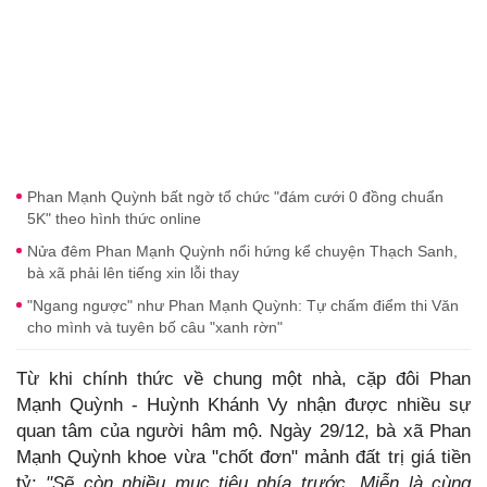
Phan Mạnh Quỳnh bất ngờ tổ chức "đám cưới 0 đồng chuẩn
5K" theo hình thức online
Nửa đêm Phan Mạnh Quỳnh nổi hứng kể chuyện Thạch Sanh,
bà xã phải lên tiếng xin lỗi thay
"Ngang ngược" như Phan Mạnh Quỳnh: Tự chấm điểm thi Văn
cho mình và tuyên bố câu "xanh rờn"
Từ khi chính thức về chung một nhà, cặp đôi Phan
Mạnh Quỳnh - Huỳnh Khánh Vy nhận được nhiều sự
quan tâm của người hâm mộ. Ngày 29/12, bà xã Phan
Mạnh Quỳnh khoe vừa "chốt đơn" mảnh đất trị giá tiền
tỷ:
"Sẽ còn nhiều mục tiêu phía trước. Miễn là cùng