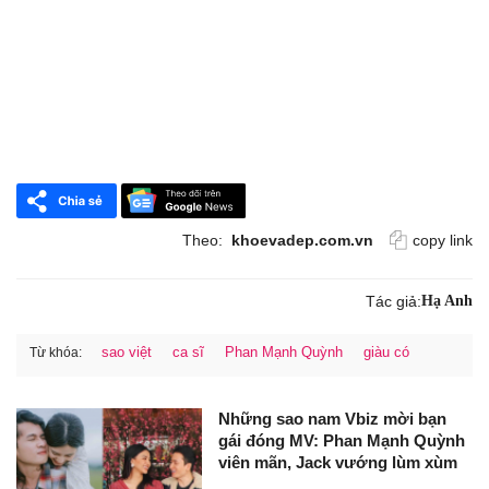
Theo:
khoevadep.com.vn
copy link
Tác giả:
Hạ Anh
sao việt
ca sĩ
Phan Mạnh Quỳnh
giàu có
Từ khóa:
Những sao nam Vbiz mời bạn
gái đóng MV: Phan Mạnh Quỳnh
viên mãn, Jack vướng lùm xùm