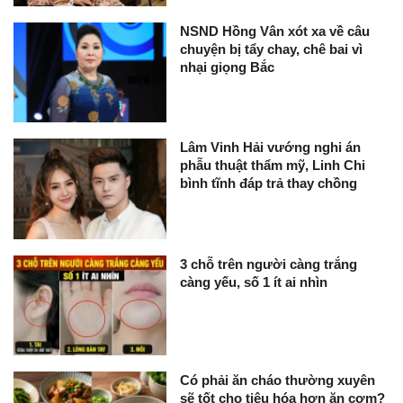
NSND Hồng Vân xót xa về câu
chuyện bị tẩy chay, chê bai vì
nhại giọng Bắc
Lâm Vinh Hải vướng nghi án
phẫu thuật thẩm mỹ, Linh Chi
bình tĩnh đáp trả thay chồng
3 chỗ trên người càng trắng
càng yếu, số 1 ít ai nhìn
Có phải ăn cháo thường xuyên
sẽ tốt cho tiêu hóa hơn ăn cơm?