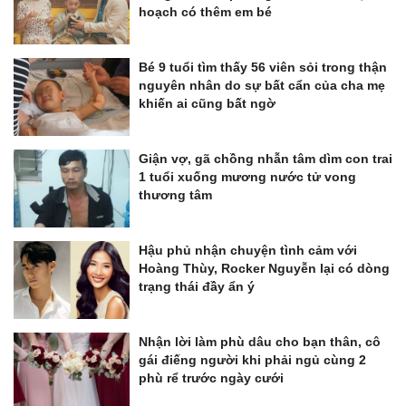
hoạch có thêm em bé
Bé 9 tuổi tìm thấy 56 viên sỏi trong thận
nguyên nhân do sự bất cẩn của cha mẹ
khiến ai cũng bất ngờ
Giận vợ, gã chồng nhẫn tâm dìm con trai
1 tuổi xuống mương nước tử vong
thương tâm
Hậu phủ nhận chuyện tình cảm với
Hoàng Thùy, Rocker Nguyễn lại có dòng
trạng thái đầy ẩn ý
Nhận lời làm phù dâu cho bạn thân, cô
gái điếng người khi phải ngủ cùng 2
phù rể trước ngày cưới