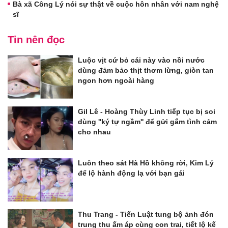
Bà xã Công Lý nói sự thật về cuộc hôn nhân với nam nghệ
sĩ
Tin nên đọc
Luộc vịt cứ bỏ cái này vào nồi nước
dùng đảm bảo thịt thơm lừng, giòn tan
ngon hơn ngoài hàng
Gil Lê - Hoàng Thùy Linh tiếp tục bị soi
dùng ''ký tự ngầm'' để gửi gắm tình cảm
cho nhau
Luôn theo sát Hà Hồ không rời, Kim Lý
để lộ hành động lạ với bạn gái
Thu Trang - Tiến Luật tung bộ ảnh đón
trung thu ấm áp cùng con trai, tiết lộ kế