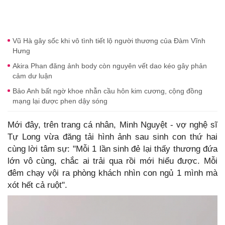
Vũ Hà gây sốc khi vô tình tiết lộ người thương của Đàm Vĩnh
Hưng
Akira Phan đăng ảnh body còn nguyên vết dao kéo gây phản
cảm dư luận
Bảo Anh bất ngờ khoe nhẫn cầu hôn kim cương, cộng đồng
mạng lại được phen dậy sóng
Mới đây, trên trang cá nhân, Minh Nguyệt - vợ nghệ sĩ
Tự Long vừa đăng tải hình ảnh sau sinh con thứ hai
cùng lời tâm sự: "Mỗi 1 lần sinh đẻ lại thấy thương đứa
lớn vô cùng, chắc ai trải qua rồi mới hiểu được. Mỗi
đêm chạy vội ra phòng khách nhìn con ngủ 1 mình mà
xót hết cả ruột".