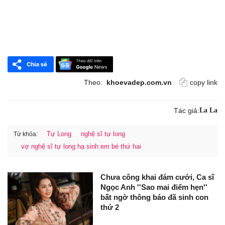
Theo:
khoevadep.com.vn
copy link
Tác giả:
La La
Tự Long
nghệ sĩ tự long
Từ khóa:
vợ nghệ sĩ tự long hạ sinh em bé thứ hai
Chưa công khai đám cưới, Ca sĩ
Ngọc Anh ''Sao mai điểm hẹn''
bất ngờ thông báo đã sinh con
thứ 2