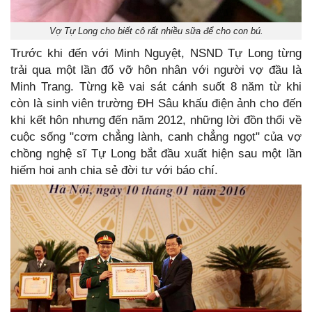
Vợ Tự Long cho biết cô rất nhiều sữa để cho con bú.
Trước khi đến với Minh Nguyệt, NSND Tự Long từng
trải qua một lần đổ vỡ hôn nhân với người vợ đầu là
Minh Trang. Từng kề vai sát cánh suốt 8 năm từ khi
còn là sinh viên trường ĐH Sâu khấu điện ảnh cho đến
khi kết hôn nhưng đến năm 2012, những lời đồn thổi về
cuộc sống "cơm chẳng lành, canh chẳng ngọt" của vợ
chồng nghệ sĩ Tự Long bắt đầu xuất hiện sau một lần
hiếm hoi anh chia sẻ đời tư với báo chí.