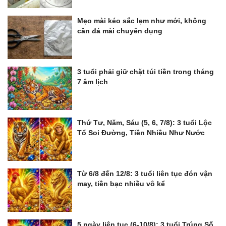
Mẹo mài kéo sắc lẹm như mới, không
cần đá mài chuyên dụng
3 tuổi phải giữ chặt túi tiền trong tháng
7 âm lịch
Thứ Tư, Năm, Sáu (5, 6, 7/8): 3 tuổi Lộc
Tổ Soi Đường, Tiền Nhiều Như Nước
Từ 6/8 đến 12/8: 3 tuổi liên tục đón vận
may, tiền bạc nhiều vô kể
5 ngày liên tục (6-10/8): 3 tuổi Trúng Số