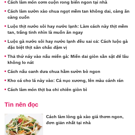
Cách làm món cơm cuộn rong biển ngon tại nhà
Cách làm sườn xào chua ngọt mềm tan không dai, càng ăn
càng cuốn
Luộc thịt nước sôi hay nước lạnh: Làm cách này thịt mềm
tan, trắng tinh nhìn là muốn ăn ngay
Luộc gà nước sôi hay nước lạnh đều sai cả: Cách luộc gà
đặc biệt thịt săn chắc đậm vị
Thả thứ náy vào nấu miến gà: Miến dai giòn sần sật để lâu
không lo nát
Cách nấu canh dưa chua hầm sườn bò ngon
Kho cá cho lá này vào: Cá nục xương, lên màu cánh rán
Cách làm món thịt ba chỉ chiên giòn bì
Tin nên đọc
Cách làm lòng gà xào giá thơm ngon,
đơn giản nhất tại nhà