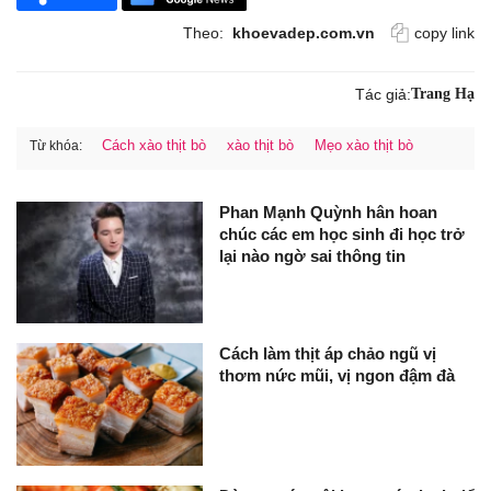
Theo:
khoevadep.com.vn
copy link
Tác giả:
Trang Hạ
Cách xào thịt bò
xào thịt bò
Mẹo xào thịt bò
Từ khóa:
Phan Mạnh Quỳnh hân hoan
chúc các em học sinh đi học trở
lại nào ngờ sai thông tin
Cách làm thịt áp chảo ngũ vị
thơm nức mũi, vị ngon đậm đà