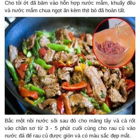
Cho tỏi ớt đã băm vào hỗn hợp nước mắm, khuấy đều
và nước mắm chua ngọt ăn kèm thịt bò đã hoàn tất.
Bắc một nồi nước sôi sau đó cho măng tây và cà rốt
vào chần sơ từ 3 - 5 phút cuối cùng cho rau củ vào
nước đá để rau củ được giòn và có màu sắc đẹp mắt.