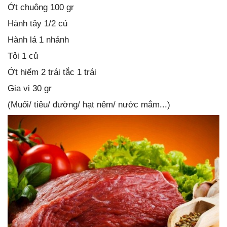
Ớt chuông 100 gr
Hành tây 1/2 củ
Hành lá 1 nhánh
Tỏi 1 củ
Ớt hiểm 2 trái tắc 1 trái
Gia vị 30 gr
(Muối/ tiêu/ đường/ hạt nêm/ nước mắm...)