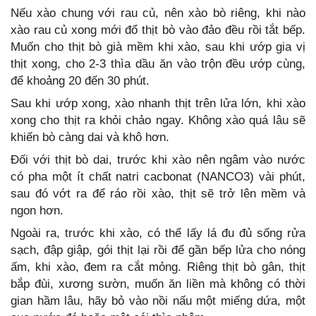
Nếu xào chung với rau củ, nên xào bò riêng, khi nào
xào rau củ xong mới đổ thịt bò vào đảo đều rồi tắt bếp.
Muốn cho thịt bò già mềm khi xào, sau khi ướp gia vị
thịt xong, cho 2-3 thìa dầu ăn vào trộn đều ướp cùng,
để khoảng 20 đến 30 phút.
Sau khi ướp xong, xào nhanh thịt trên lửa lớn, khi xào
xong cho thịt ra khỏi chảo ngay. Không xào quá lâu sẽ
khiến bò càng dai và khô hơn.
Đối với thịt bò dai, trước khi xào nên ngâm vào nước
có pha một ít chất natri cacbonat (NANCO3) vài phút,
sau đó vớt ra để ráo rồi xào, thịt sẽ trở lên mềm và
ngon hơn.
Ngoài ra, trước khi xào, có thể lấy lá đu đủ sống rửa
sạch, đập giập, gói thịt lại rồi để gần bếp lửa cho nóng
ấm, khi xào, đem ra cắt mỏng. Riêng thịt bò gân, thịt
bắp đùi, xương sườn, muốn ăn liền mà không có thời
gian hầm lâu, hãy bỏ vào nồi nấu một miếng dứa, một