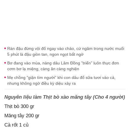
Rán đậu đừng vội đổ ngay vào chảo, cứ ngâm trong nước muối
5 phút là đậu giòn tan, ngon ngọt bất ngờ
Bơ đang vào mùa, nàng dâu Lâm Đồng "triển" luôn thực đơn
cơm bơ lạ miệng, càng ăn càng nghiện
Mẹ chồng "giận tím người" khi con dâu đổ sữa tươi vào cá,
nhưng không ngờ điều kỳ diệu xảy ra
Nguyên liệu làm Thịt bò xào măng tây (Cho 4 người)
Thịt bò 300 gr
Măng tây 200 gr
Cà rốt 1 củ