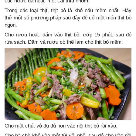
cục nước đá hoặc một cái thìa nhôm.
Trong các loại thịt, thịt bò là khó nấu mềm nhất. Hãy
thử một số phương pháp sau đây để có một món thịt bò
ngon.
Cho rượu hoặc dấm vào thịt bò, ướp 15 phút, sau đó
rửa sách. Dấm và rượu có thể làm cho thịt bò mềm.
Cho một chút vỏ đu đủ non vào nồi thịt bò rồi xào.
Cho bã chè khô vào một túi vải nhỏ, sau đó cho vào nồi