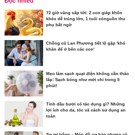
Đọc nhiều
72 giờ vàng sắp tới: 2 con giáp khôn
khéo dễ trúng lớn, 1 tuổi cónguồn thu
phụ bất ngờ
Chồng cũ Lan Phương tiết lộ gặp 'khó
khăn để ở bên các con'
Mẹo làm sạch quạt điện không cần tháo
lắp: Sạch bóng như mới chỉ trong 5
phút!
Tinh dầu bưởi có tác dụng gì? Những
lợi ích cho da, tóc và cách sử dụng an
toàn
Sơ mi trắng – Món đồ cơ bản nhưng có