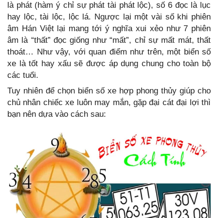
là phát (hàm ý chỉ sự phát tài phát lộc), số 6 đọc là lục
hay lộc, tài lộc, lộc lá. Ngược lại một vài số khi phiên
âm Hán Việt lại mang tới ý nghĩa xui xẻo như 7 phiên
âm là “thất” đọc giống như “mất”, chỉ sự mất mát, thất
thoát… Như vậy, với quan điểm như trên, một biển số
xe là tốt hay xấu sẽ được áp dụng chung cho toàn bộ
các tuổi.
Tuy nhiên để chọn biển số xe hợp phong thủy giúp cho
chủ nhân chiếc xe luôn may mắn, gặp đại cát đại lợi thì
bạn nên dựa vào cách sau: