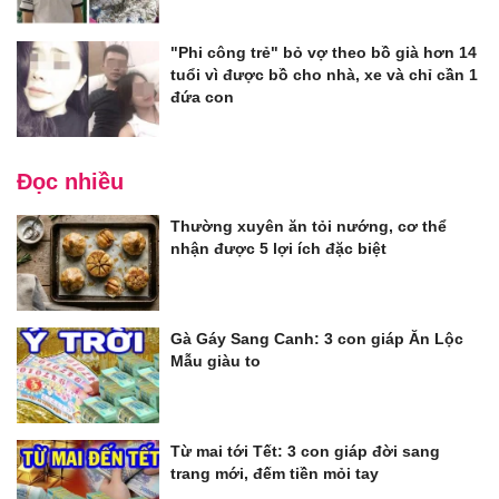
"Phi công trẻ" bỏ vợ theo bồ già hơn 14
tuổi vì được bồ cho nhà, xe và chỉ cần 1
đứa con
Đọc nhiều
Thường xuyên ăn tỏi nướng, cơ thể
nhận được 5 lợi ích đặc biệt
Gà Gáy Sang Canh: 3 con giáp Ăn Lộc
Mẫu giàu to
Từ mai tới Tết: 3 con giáp đời sang
trang mới, đếm tiền mỏi tay