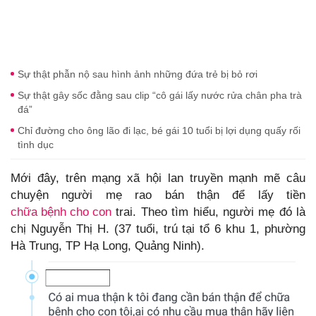
Sự thật phẫn nộ sau hình ảnh những đứa trẻ bị bỏ rơi
Sự thật gây sốc đằng sau clip “cô gái lấy nước rửa chân pha trà
đá”
Chỉ đường cho ông lão đi lạc, bé gái 10 tuổi bị lợi dụng quấy rối
tình dục
Mới đây, trên mạng xã hội lan truyền mạnh mẽ câu
chuyện người mẹ rao bán thận để lấy tiền
chữa bệnh cho con
trai. Theo tìm hiểu, người mẹ đó là
chị Nguyễn Thị H. (37 tuổi, trú tại tổ 6 khu 1, phường
Hà Trung, TP Hạ Long, Quảng Ninh).