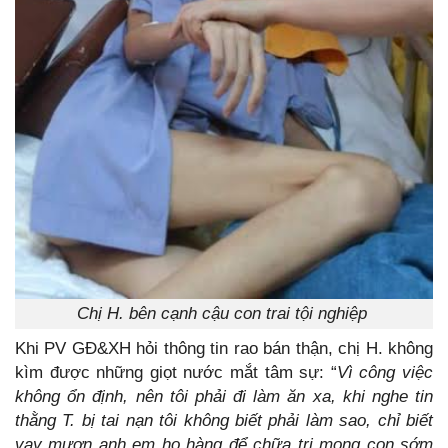
Chị H. bên cạnh cậu con trai tội nghiệp
Khi PV GĐ&XH hỏi thông tin rao bán thận, chị H. không
kìm được những giọt nước mắt tâm sự: “
Vì công việc
không ổn định, nên tôi phải đi làm ăn xa, khi nghe tin
thằng T. bị tai nạn tôi không biết phải làm sao, chỉ biết
vay mượn anh em họ hàng để chữa trị mong con sớm