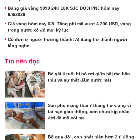
Bảng giá vàng 9999 24K 18K SJC DOJI PNJ hôm nay
6/8/2026
Giá vàng hôm nay 6/8: Tăng phi mã vượt 4.200 USD, vàng
trong nước xô đổ mọi kỷ lục
Cô đơn ở người trưởng thành: AI đang trở thành người
lắng nghe
Tin nên đọc
Bé gái 4 tuổi bị bỏ rơi giữa bãi rác bẩn
thỉu và sự thật đẫm nước mắt
Sản phụ mang thai 7 tháng t.ử v.ong vì
tai nạn giao thông, con chưa kịp chào
đời đã mồ côi mẹ
Bố qua đời, con phát hiện hơn 2 tỉ đồng