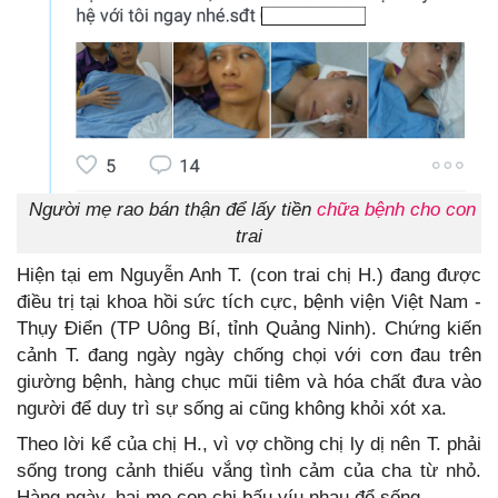
Người mẹ rao bán thận để lấy tiền
chữa bệnh cho con
trai
Hiện tại em Nguyễn Anh T. (con trai chị H.) đang được
điều trị tại khoa hồi sức tích cực, bệnh viện Việt Nam -
Thụy Điển (TP Uông Bí, tỉnh Quảng Ninh). Chứng kiến
cảnh T. đang ngày ngày chống chọi với cơn đau trên
giường bệnh, hàng chục mũi tiêm và hóa chất đưa vào
người để duy trì sự sống ai cũng không khỏi xót xa.
Theo lời kể của chị H., vì vợ chồng chị ly dị nên T. phải
sống trong cảnh thiếu vắng tình cảm của cha từ nhỏ.
Hàng ngày, hai mẹ con chị bấu víu nhau để sống.