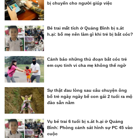
bị chuyển cho người giúp việc
Bé trai mất tích ở Quảng Bình bị s.át
h.ại: bố mẹ nên làm gì khi trẻ bị bắt cóc?
Cảnh báo những thủ đoạn bắt cóc trẻ
em cực tinh vi cha mẹ không thể ngờ
Sự thật đau lòng sau câu chuyện ông
bố trẻ ngày ngày bế con gái 2 tuổi ra mộ
đào sẵn nằm
Vụ bé trai 6 tuổi bị s.át h.ại ở Quảng
Bình: Phòng cảnh sát hình sự PC 45 vào
cuộc