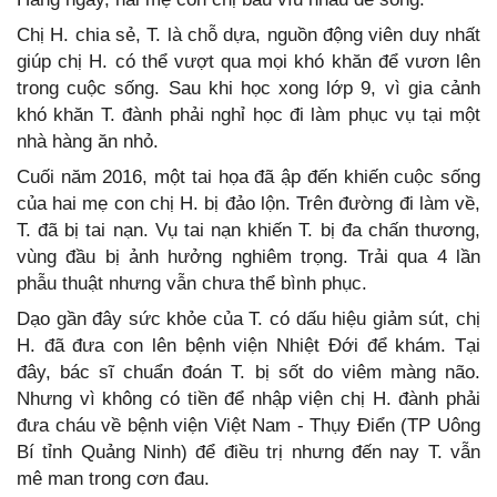
Chị H. chia sẻ, T. là chỗ dựa, nguồn động viên duy nhất
giúp chị H. có thể vượt qua mọi khó khăn để vươn lên
trong cuộc sống. Sau khi học xong lớp 9, vì gia cảnh
khó khăn T. đành phải nghỉ học đi làm phục vụ tại một
nhà hàng ăn nhỏ.
Cuối năm 2016, một tai họa đã ập đến khiến cuộc sống
của hai mẹ con chị H. bị đảo lộn. Trên đường đi làm về,
T. đã bị tai nạn. Vụ tai nạn khiến T. bị đa chấn thương,
vùng đầu bị ảnh hưởng nghiêm trọng. Trải qua 4 lần
phẫu thuật nhưng vẫn chưa thể bình phục.
Dạo gần đây sức khỏe của T. có dấu hiệu giảm sút, chị
H. đã đưa con lên bệnh viện Nhiệt Đới để khám. Tại
đây, bác sĩ chuẩn đoán T. bị sốt do viêm màng não.
Nhưng vì không có tiền để nhập viện chị H. đành phải
đưa cháu về bệnh viện Việt Nam - Thụy Điển (TP Uông
Bí tỉnh Quảng Ninh) để điều trị nhưng đến nay T. vẫn
mê man trong cơn đau.