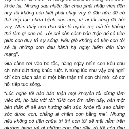
khỏe lại. Nhưng sau nhiều lần cháu phải nhập viện đến
nay tôi không còn biết phải chạy vạy ở đâu nữa để có
thể tiếp tục chữa bệnh cho con, vì ai tôi cũng đã hỏi
vay. Nhìn thấy con đau đớn là người mẹ mà tôi không
thể làm gì cho nó. Tôi chỉ còn cách bán thận để có tiền
giúp con duy trì sự sống. Nếu giờ không có tiền con tôi
sẽ bị những cơn đau hành hạ nguy hiểm đến tính
mạng
”.
Gia cảnh rơi vào bế tắc, hàng ngày nhìn con kêu đau
chị như đứt từng khúc ruột. Những lúc như vậy chị nghĩ
chỉ còn cách bán đi một bên thận thì con chị mới có cơ
hội tiếp tục sống.
“
Lúc nghe tôi bảo bán thận mọi khuyên tôi đừng làm
việc đó, họ bảo với tôi: ‘Giờ con ốm nằm đấy, bán một
bên thận đi sẽ ảnh hưởng đến sức khỏe rồi sao chăm
sóc được con, chẳng ai chăm con bằng mẹ’. Nhưng
nếu không có tiền chữa trị thì con tôi sẽ mãi nằm trên
giường bệnh và bị những cơn đau dầy vò tôi còn đau