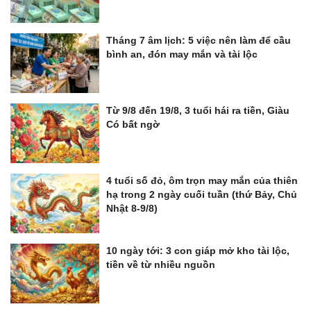
Tháng 7 âm lịch: 5 việc nên làm để cầu
bình an, đón may mắn và tài lộc
Từ 9/8 đến 19/8, 3 tuổi hái ra tiền, Giàu
Có bất ngờ
4 tuổi số đỏ, ôm trọn may mắn của thiên
hạ trong 2 ngày cuối tuần (thứ Bảy, Chủ
Nhật 8-9/8)
10 ngày tới: 3 con giáp mở kho tài lộc,
tiền về từ nhiều nguồn