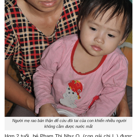
Người mẹ rao bán thận để cứu đôi tai của con khiến nhiều người
không cầm được nước mắt
Hơn 2 tuổi, bé Phạm Thị Như Q. (con gái chị L.) được