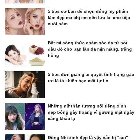
5 tips cơ bản để chọn đúng mỹ phẩm
làm đẹp mà chị em nên lưu lại cho tiệc
cuối năm
Bật mí công thức chăm sóc da từ bột
đậu đỏ cho bạn làn da mịn màng, trắng
hồng
5 tips đơn giản giải quyết tình trạng gàu
rơi lả tả khiến bạn mất tự tin
Những nữ thần tượng nổi tiếng xinh
đẹp bỗng gây hoảng vì gương mặt ngày
càng khác lạ
Đông Nhi xinh đẹp là vậy vẫn bị "soi"