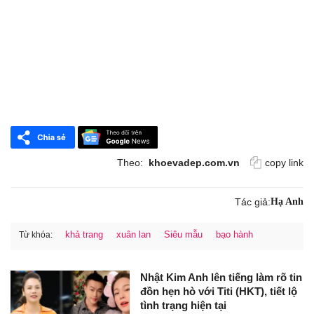
Theo:
khoevadep.com.vn
copy link
Tác giả:
Hạ Anh
khả trang
xuân lan
Siêu mẫu
bạo hành
Từ khóa:
Nhật Kim Anh lên tiếng làm rõ tin
đồn hẹn hò với Titi (HKT), tiết lộ
tình trạng hiện tại