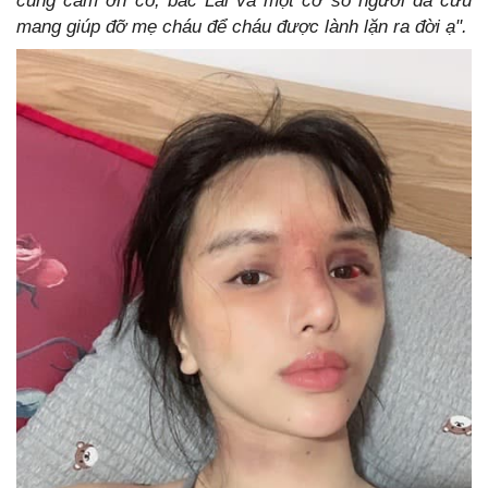
cũng cảm ơn cô, bác Lai và một cơ số người đã cưu
mang giúp đỡ mẹ cháu để cháu được lành lặn ra đời ạ".