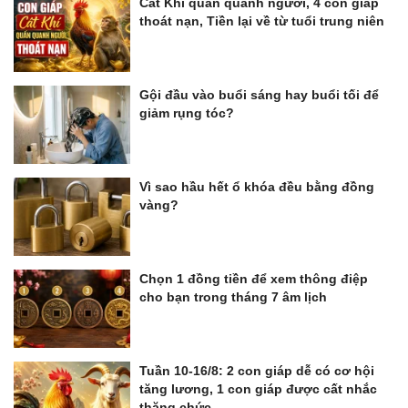
Cát Khí quấn quanh người, 4 con giáp
thoát nạn, Tiền lại về từ tuổi trung niên
Gội đầu vào buổi sáng hay buổi tối để
giảm rụng tóc?
Vì sao hầu hết ổ khóa đều bằng đồng
vàng?
Chọn 1 đồng tiền để xem thông điệp
cho bạn trong tháng 7 âm lịch
Tuần 10-16/8: 2 con giáp dễ có cơ hội
tăng lương, 1 con giáp được cất nhắc
thăng chức