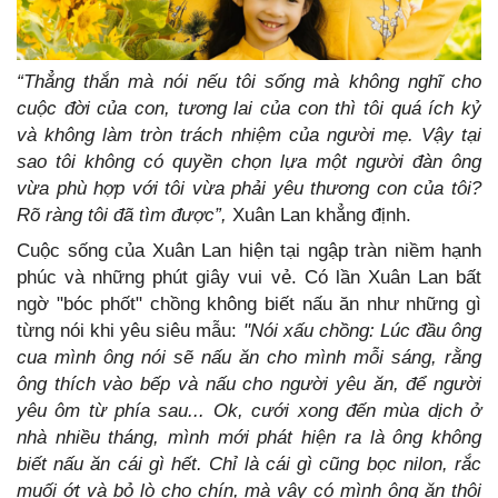
“Thẳng thắn mà nói nếu tôi sống mà không nghĩ cho
cuộc đời của con, tương lai của con thì tôi quá ích kỷ
và không làm tròn trách nhiệm của người mẹ. Vậy tại
sao tôi không có quyền chọn lựa một người đàn ông
vừa phù hợp với tôi vừa phải yêu thương con của tôi?
Rõ ràng tôi đã tìm được”,
Xuân Lan khẳng định.
Cuộc sống của Xuân Lan hiện tại ngập tràn niềm hạnh
phúc và những phút giây vui vẻ. Có lần Xuân Lan bất
ngờ "bóc phốt" chồng không biết nấu ăn như những gì
từng nói khi yêu siêu mẫu:
"Nói xấu chồng: Lúc đầu ông
cua mình ông nói sẽ nấu ăn cho mình mỗi sáng, rằng
ông thích vào bếp và nấu cho người yêu ăn, để người
yêu ôm từ phía sau...
Ok, cưới xong đến mùa dịch ở
nhà nhiều tháng, mình mới phát hiện ra là ông không
biết nấu ăn cái gì hết. Chỉ là cái gì cũng bọc nilon, rắc
muối ớt và bỏ lò cho chín, mà vậy có mình ông ăn thôi