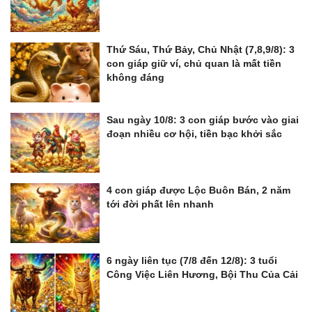
Thứ Sáu, Thứ Bảy, Chủ Nhật (7,8,9/8): 3
con giáp giữ ví, chủ quan là mất tiền
không đáng
Sau ngày 10/8: 3 con giáp bước vào giai
đoạn nhiều cơ hội, tiền bạc khởi sắc
4 con giáp được Lộc Buôn Bán, 2 năm
tới đời phất lên nhanh
6 ngày liên tục (7/8 đến 12/8): 3 tuổi
Công Việc Liên Hương, Bội Thu Của Cải