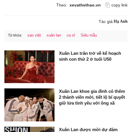
Theo:
xevathethao.vn
copy link
Tác giả:
Hạ Anh
sao việt
xuân lan
ca sĩ
Siêu mẫu
Từ khóa:
Xuân Lan trăn trở về kế hoạch
sinh con thứ 2 ở tuổi U50
Xuân Lan khoe gia đình có thêm
2 thành viên mới, tiết lộ bí quyết
giữ lửa tình yêu với ông xã
Xuân Lan được mời dự đám