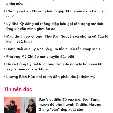
phim nữa
Chồng cũ Lan Phương tiết lộ gặp 'khó khăn để ở bên các
con'
Lý Nhã Kỳ đăng tải thông điệp kêu gọi tôn trọng sự thật,
ứng xử văn minh giữa ồn ào
Mâu thuẫn vợ chồng: Thư Đan Nguyễn và chồng cũ đấu tố
kịch liệt 1 tuần
Động thái của Lý Nhã Kỳ giữa lúc bị réo tên khắp MXH
Phương Mỹ Chi úp mở chuyện đặc biệt
Bà xã Công Lý tiết lộ chồng từng đề nghị ly hôn sau khi
xảy ra biến cố sức khỏe
Lương Bích Hữu nói rõ tin đồn phẫu thuật thẩm mỹ
Tin nên đọc
Sao Việt diện đồ của mẹ: Sơn Tùng
mượn đồ phụ huynh đi diễn, Hương
Giang "cân" đẹp xuất sắc