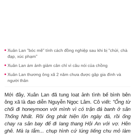
Xuân Lan "bóc mẽ" tính cách đồng nghiệp sau khi bị "chửi, chà
đạp, xúc phạm"
Xuân Lan ám ảnh giảm cân chỉ vì câu nói của chồng
Xuân Lan thương ông xã 2 năm chưa được gặp gia đình và
người thân
Mới đây, Xuân Lan đã tung loạt ảnh tình bể bình bên
ông xã là đạo diễn Nguyễn Ngọc Lâm. Cô viết:
"Ổng từ
chối đi honeymoon với mình vì có trận đá banh ở sân
Thống Nhất. Rồi ổng phát hiện lộn ngày đá, rồi ổng
chạy ra sân bay để đi lang thang Hội An với vợ. Hên
ghê. Mà lạ lắm... chụp hình cứ lúng liếng chu mỏ làm