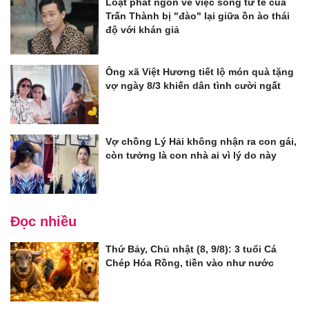
Loạt phát ngôn về việc sống tử tế của
Trấn Thành bị "đào" lại giữa ồn ào thái
độ với khán giả
Ông xã Việt Hương tiết lộ món quà tặng
vợ ngày 8/3 khiến dân tình cười ngất
Vợ chồng Lý Hải không nhận ra con gái,
còn tưởng là con nhà ai vì lý do này
Đọc nhiều
Thứ Bảy, Chủ nhật (8, 9/8): 3 tuổi Cá
Chép Hóa Rồng, tiền vào như nước