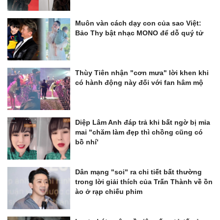
Muôn vàn cách dạy con của sao Việt:
Bảo Thy bật nhạc MONO để dỗ quý tử
Thùy Tiên nhận "cơn mưa" lời khen khi
có hành động này đối với fan hâm mộ
Diệp Lâm Anh đáp trả khi bất ngờ bị mỉa
mai "chăm làm đẹp thì chồng cũng có
bồ nhí'
Dân mạng "soi" ra chi tiết bất thường
trong lời giải thích của Trấn Thành về ồn
ào ở rạp chiếu phim