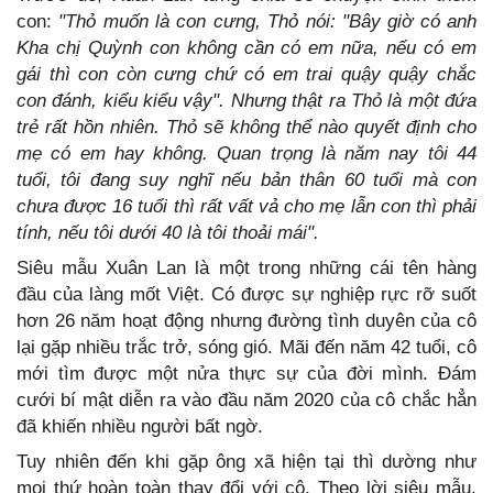
con:
"Thỏ muốn là con cưng, Thỏ nói: "Bây giờ có anh
Kha chị Quỳnh con không cần có em nữa, nếu có em
gái thì con còn cưng chứ có em trai quậy quậy chắc
con đánh, kiểu kiểu vậy". Nhưng thật ra Thỏ là một đứa
trẻ rất hồn nhiên. Thỏ sẽ không thể nào quyết định cho
mẹ có em hay không. Quan trọng là năm nay tôi 44
tuổi, tôi đang suy nghĩ nếu bản thân 60 tuổi mà con
chưa được 16 tuổi thì rất vất vả cho mẹ lẫn con thì phải
tính, nếu tôi dưới 40 là tôi thoải mái".
Siêu mẫu Xuân Lan là một trong những cái tên hàng
đầu của làng mốt Việt. Có được sự nghiệp rực rỡ suốt
hơn 26 năm hoạt động nhưng đường tình duyên của cô
lại gặp nhiều trắc trở, sóng gió. Mãi đến năm 42 tuổi, cô
mới tìm được một nửa thực sự của đời mình. Đám
cưới bí mật diễn ra vào đầu năm 2020 của cô chắc hẳn
đã khiến nhiều người bất ngờ.
Tuy nhiên đến khi gặp ông xã hiện tại thì dường như
mọi thứ hoàn toàn thay đổi với cô. Theo lời siêu mẫu,