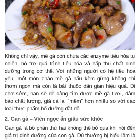
Không chỉ vậy, mề gà còn chứa các enzyme tiêu hóa tự
nhiên, hỗ trợ quá trình tiêu hóa và hấp thụ chất dinh
dưỡng trong cơ thể. Với những người có hệ tiêu hóa
yếu, một món cháo mề gà nấu kèm gừng không chỉ
thơm ngon mà còn là bài thuốc dân gian hiệu quả. Đi
chợ sớm, bạn sẽ dễ dàng tìm được mề gà tươi, đảm
bảo chất lượng, giá cả lại “mềm” hơn nhiều so với các
loại thực phẩm bổ dưỡng đắt đỏ.
2. Gan gà – Viên ngọc ẩn giấu sức khỏe
Gan gà là bộ phận thứ hai không thể bỏ qua khi nói đến
giá trị dinh dưỡng của con gà. Dù thường bị hiểu lầm là