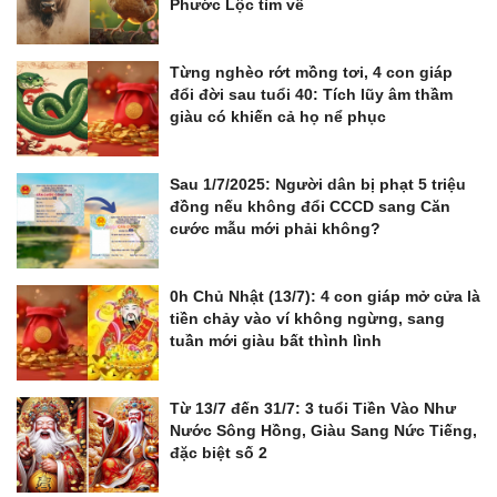
Phước Lộc tìm về
Từng nghèo rớt mồng tơi, 4 con giáp
đổi đời sau tuổi 40: Tích lũy âm thầm
giàu có khiến cả họ nể phục
Sau 1/7/2025: Người dân bị phạt 5 triệu
đồng nếu không đổi CCCD sang Căn
cước mẫu mới phải không?
0h Chủ Nhật (13/7): 4 con giáp mở cửa là
tiền chảy vào ví không ngừng, sang
tuần mới giàu bất thình lình
Từ 13/7 đến 31/7: 3 tuổi Tiền Vào Như
Nước Sông Hồng, Giàu Sang Nức Tiếng,
đặc biệt số 2