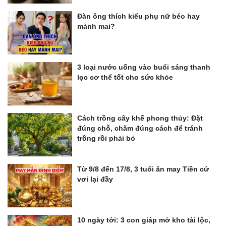
Đàn ông thích kiểu phụ nữ béo hay
mảnh mai?
3 loại nước uống vào buổi sáng thanh
lọc cơ thể tốt cho sức khỏe
Cách trồng cây khế phong thủy: Đặt
đúng chỗ, chăm đúng cách để tránh
trồng rồi phải bỏ
Từ 9/8 đến 17/8, 3 tuổi ăn may Tiền cứ
vơi lại đầy
10 ngày tới: 3 con giáp mở kho tài lộc,