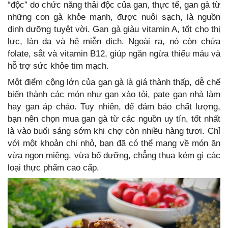
“độc” do chức năng thải độc của gan, thực tế, gan gà từ
những con gà khỏe mạnh, được nuôi sạch, là nguồn
dinh dưỡng tuyệt vời. Gan gà giàu vitamin A, tốt cho thị
lực, làn da và hệ miễn dịch. Ngoài ra, nó còn chứa
folate, sắt và vitamin B12, giúp ngăn ngừa thiếu máu và
hỗ trợ sức khỏe tim mạch.
Một điểm cộng lớn của gan gà là giá thành thấp, dễ chế
biến thành các món như gan xào tỏi, pate gan nhà làm
hay gan áp chảo. Tuy nhiên, để đảm bảo chất lượng,
bạn nên chọn mua gan gà từ các nguồn uy tín, tốt nhất
là vào buổi sáng sớm khi chợ còn nhiều hàng tươi. Chỉ
với một khoản chi nhỏ, bạn đã có thể mang về món ăn
vừa ngon miệng, vừa bổ dưỡng, chẳng thua kém gì các
loại thực phẩm cao cấp.