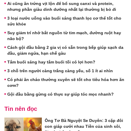
Ai cũng ăn trứng vịt lộn để bổ sung canxi và protein,
nhưng phần giàu dinh dưỡng nhất lại thường bị bỏ đi
3 loại nước uống vào buổi sáng thanh lọc cơ thể tốt cho
sức khỏe
Suy giảm trí nhớ bắt nguồn từ tim mạch, đường ruột hay
não bộ?
Cách gội đầu bằng 2 gia vị có sẵn trong bếp giúp sạch da
đầu, giảm ngứa, hạn chế gàu
Tắm buổi sáng hay tắm buổi tối có lợi hơn?
3 chỗ trên người càng trắng càng yếu, số 1 ít ai nhìn
Có phải ăn cháo thường xuyên sẽ tốt cho tiêu hóa hơn ăn
cơm?
Gội đầu bằng gừng có thực sự giúp tóc mọc nhanh?
Tin nên đọc
Ông Tơ Bà Nguyệt Se Duyên: 3 cặp đôi
con giáp cưới nhau Tiền của sinh sôi,