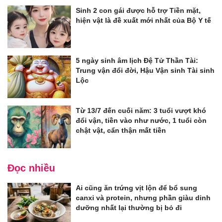
Sinh 2 con gái được hỗ trợ Tiền mặt,
hiện vật là đề xuất mới nhất của Bộ Y tế
5 ngày sinh âm lịch Đệ Tử Thần Tài:
Trung vận đổi đời, Hậu Vận sinh Tài sinh
Lộc
Từ 13/7 đến cuối năm: 3 tuổi vượt khó
đổi vận, tiền vào như nước, 1 tuổi còn
chật vật, cẩn thận mất tiền
Đọc nhiều
Ai cũng ăn trứng vịt lộn để bổ sung
canxi và protein, nhưng phần giàu dinh
dưỡng nhất lại thường bị bỏ đi