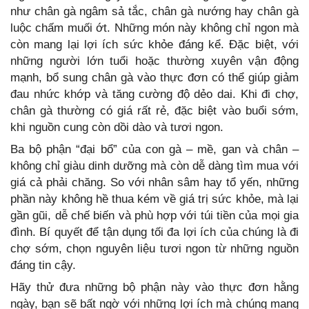
như chân gà ngâm sả tắc, chân gà nướng hay chân gà
luộc chấm muối ớt. Những món này không chỉ ngon mà
còn mang lại lợi ích sức khỏe đáng kể. Đặc biệt, với
những người lớn tuổi hoặc thường xuyên vận động
mạnh, bổ sung chân gà vào thực đơn có thể giúp giảm
đau nhức khớp và tăng cường độ dẻo dai. Khi đi chợ,
chân gà thường có giá rất rẻ, đặc biệt vào buổi sớm,
khi nguồn cung còn dồi dào và tươi ngon.
Ba bộ phận “đại bổ” của con gà – mề, gan và chân –
không chỉ giàu dinh dưỡng mà còn dễ dàng tìm mua với
giá cả phải chăng. So với nhân sâm hay tổ yến, những
phần này không hề thua kém về giá trị sức khỏe, mà lại
gần gũi, dễ chế biến và phù hợp với túi tiền của mọi gia
đình. Bí quyết để tận dụng tối đa lợi ích của chúng là đi
chợ sớm, chọn nguyên liệu tươi ngon từ những nguồn
đáng tin cậy.
Hãy thử đưa những bộ phận này vào thực đơn hằng
ngày, bạn sẽ bất ngờ với những lợi ích mà chúng mang