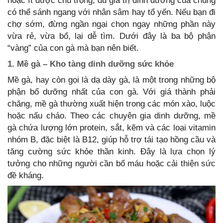
hoặc ít được chú trọng, dù giá trị dinh dưỡng của chúng
có thể sánh ngang với nhân sâm hay tổ yến. Nếu bạn đi
chợ sớm, đừng ngần ngại chọn ngay những phần này
vừa rẻ, vừa bổ, lại dễ tìm. Dưới đây là ba bộ phận
“vàng” của con gà mà bạn nên biết.
1. Mề gà – Kho tàng dinh dưỡng sức khỏe
Mề gà, hay còn gọi là dạ dày gà, là một trong những bộ
phận bổ dưỡng nhất của con gà. Với giá thành phải
chăng, mề gà thường xuất hiện trong các món xào, luộc
hoặc nấu cháo. Theo các chuyên gia dinh dưỡng, mề
gà chứa lượng lớn protein, sắt, kẽm và các loại vitamin
nhóm B, đặc biệt là B12, giúp hỗ trợ tái tạo hồng cầu và
tăng cường sức khỏe thần kinh. Đây là lựa chọn lý
tưởng cho những người cần bổ máu hoặc cải thiện sức
đề kháng.