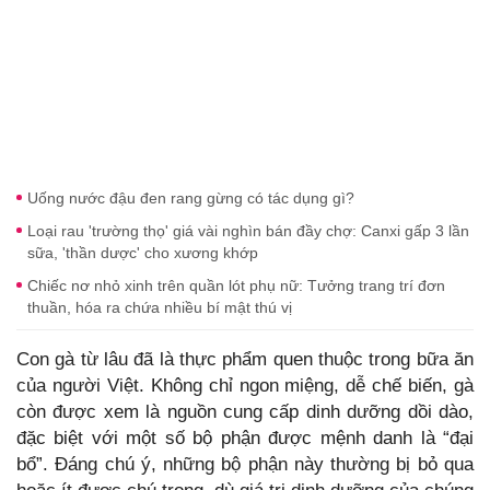
Uống nước đậu đen rang gừng có tác dụng gì?
Loại rau 'trường thọ' giá vài nghìn bán đầy chợ: Canxi gấp 3 lần
sữa, 'thần dược' cho xương khớp
Chiếc nơ nhỏ xinh trên quần lót phụ nữ: Tưởng trang trí đơn
thuần, hóa ra chứa nhiều bí mật thú vị
Con gà từ lâu đã là thực phẩm quen thuộc trong bữa ăn
của người Việt. Không chỉ ngon miệng, dễ chế biến, gà
còn được xem là nguồn cung cấp dinh dưỡng dồi dào,
đặc biệt với một số bộ phận được mệnh danh là “đại
bổ”. Đáng chú ý, những bộ phận này thường bị bỏ qua