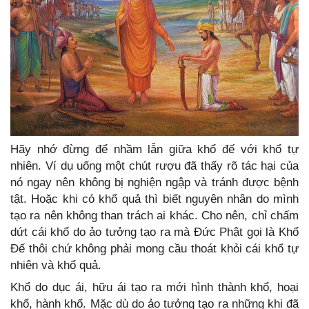
Hãy nhớ đừng để nhầm lẫn giữa khổ đế với khổ tự
nhiên. Ví dụ uống một chút rượu đã thấy rõ tác hại của
nó ngay nên không bị nghiện ngập và tránh được bệnh
tật. Hoặc khi có khổ quả thì biết nguyên nhân do mình
tạo ra nên không than trách ai khác. Cho nên, chỉ chấm
dứt cái khổ do ảo tưởng tạo ra mà Đức Phật gọi là Khổ
Đế thôi chứ không phải mong cầu thoát khỏi cái khổ tự
nhiên và khổ quả.
Khổ do dục ái, hữu ái tạo ra mới hình thành khổ, hoại
khổ, hành khổ. Mặc dù do ảo tưởng tạo ra những khi đã