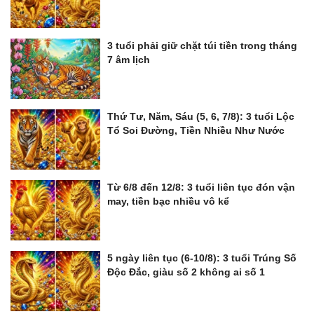
3 tuổi phải giữ chặt túi tiền trong tháng
7 âm lịch
Thứ Tư, Năm, Sáu (5, 6, 7/8): 3 tuổi Lộc
Tổ Soi Đường, Tiền Nhiều Như Nước
Từ 6/8 đến 12/8: 3 tuổi liên tục đón vận
may, tiền bạc nhiều vô kể
5 ngày liên tục (6-10/8): 3 tuổi Trúng Số
Độc Đắc, giàu số 2 không ai số 1