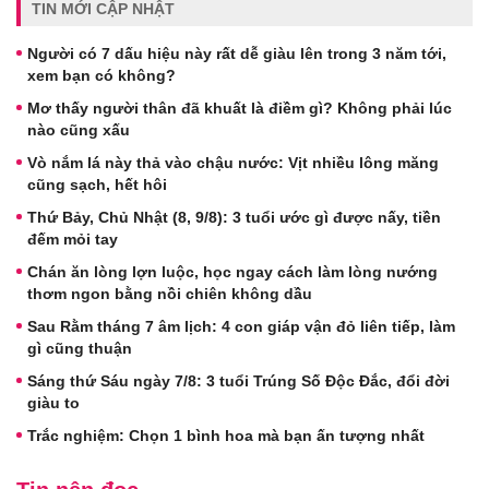
TIN MỚI CẬP NHẬT
Người có 7 dấu hiệu này rất dễ giàu lên trong 3 năm tới,
xem bạn có không?
Mơ thấy người thân đã khuất là điềm gì? Không phải lúc
nào cũng xấu
Vò nắm lá này thả vào chậu nước: Vịt nhiều lông măng
cũng sạch, hết hôi
Thứ Bảy, Chủ Nhật (8, 9/8): 3 tuổi ước gì được nấy, tiền
đếm mỏi tay
Chán ăn lòng lợn luộc, học ngay cách làm lòng nướng
thơm ngon bằng nồi chiên không dầu
Sau Rằm tháng 7 âm lịch: 4 con giáp vận đỏ liên tiếp, làm
gì cũng thuận
Sáng thứ Sáu ngày 7/8: 3 tuổi Trúng Số Độc Đắc, đổi đời
giàu to
Trắc nghiệm: Chọn 1 bình hoa mà bạn ấn tượng nhất