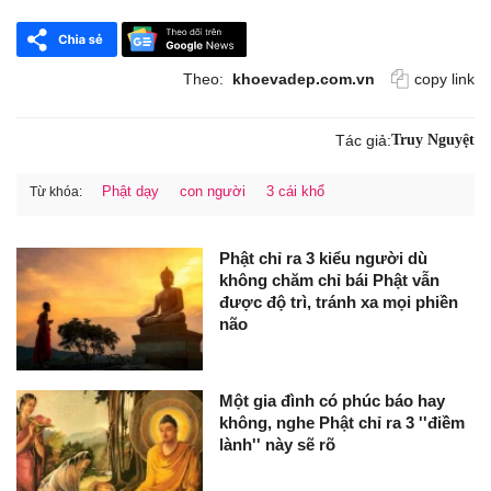
Theo:
khoevadep.com.vn
copy link
Tác giả:
Truy Nguyệt
Phật dạy
con người
3 cái khổ
Từ khóa:
Phật chỉ ra 3 kiểu người dù
không chăm chỉ bái Phật vẫn
được độ trì, tránh xa mọi phiền
não
Một gia đình có phúc báo hay
không, nghe Phật chỉ ra 3 ''điềm
lành'' này sẽ rõ