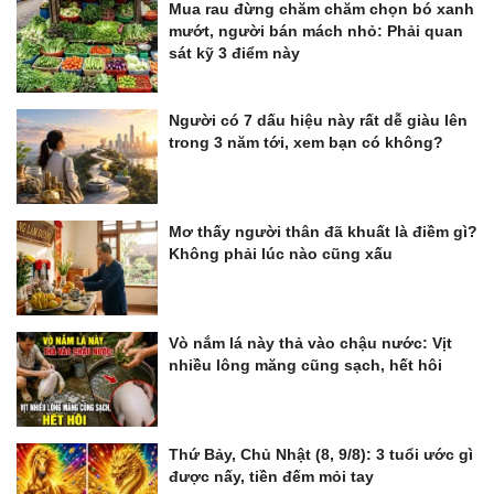
Mua rau đừng chăm chăm chọn bó xanh
mướt, người bán mách nhỏ: Phải quan
sát kỹ 3 điểm này
Người có 7 dấu hiệu này rất dễ giàu lên
trong 3 năm tới, xem bạn có không?
Mơ thấy người thân đã khuất là điềm gì?
Không phải lúc nào cũng xấu
Vò nắm lá này thả vào chậu nước: Vịt
nhiều lông măng cũng sạch, hết hôi
Thứ Bảy, Chủ Nhật (8, 9/8): 3 tuổi ước gì
được nấy, tiền đếm mỏi tay