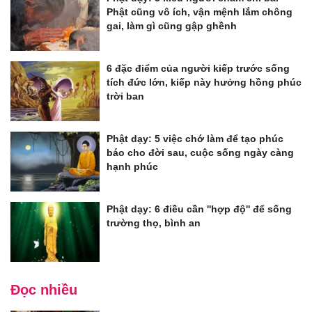
Phật cũng vô ích, vận mệnh lắm chông
gai, làm gì cũng gập ghềnh
6 đặc điểm của người kiếp trước sống
tích đức lớn, kiếp này hưởng hồng phúc
trời ban
Phật dạy: 5 việc chớ làm để tạo phúc
báo cho đời sau, cuộc sống ngày càng
hạnh phúc
Phật dạy: 6 điều cần ''hợp độ'' để sống
trường thọ, bình an
Đọc nhiều