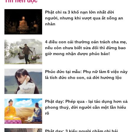
Tin nên đọc
Phật chỉ ra 3 khổ nạn lớn nhất đời
người, nhưng khi vượt qua ắt sống an
nhàn
4 điều con cái thường oán trách cha mẹ,
nếu còn chưa biết sửa đổi thì đừng bao
giờ mong nhận được phúc báo!
Phúc đức tại mẫu: Phụ nữ làm 6 việc này
là tích đức cho con, cả đời hưởng lộc
Phật dạy: Phép qua - lại tác dụng hơn cả
phong thuỷ, đời người cần một lần hiểu
rõ
Phật dạy: 3 kiểu người chăm chỉ bái