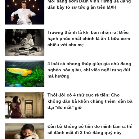
Mới sáng sớm Đàm Vĩnh Hưng đã đăng
đàn bày tỏ sự tức giận trên MXH
Trưởng thành là khi bạn nhận ra: Điều
hạnh phúc nhất chính là ăn 1 bữa cơm
chiều với cha mẹ
4 loài cá phong thủy giúp gia chủ đang
nghèo hóa giàu, chỉ việc ngồi rung đùi
mà hưởng
Thói đời có 4 thứ cực rẻ tiền: Cho
không đàn bà khôn chẳng thèm, đàn bà
dại ''đỏ mắt'' giữ
Đàn bà không có tiền do mình làm ra thì
sẽ đánh mất đi 3 thứ đáng quý này