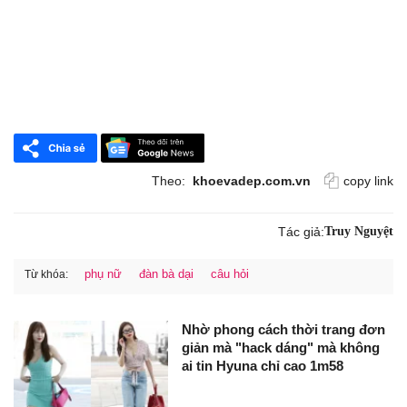
Theo:
khoevadep.com.vn
copy link
Tác giả:
Truy Nguyệt
phụ nữ
đàn bà dại
câu hỏi
Từ khóa:
Nhờ phong cách thời trang đơn
giản mà "hack dáng" mà không
ai tin Hyuna chỉ cao 1m58