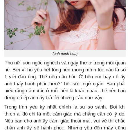
(ảnh minh họa)
Phụ nữ luôn ngốc nghếch và ngây thơ ở trong mối quan
hệ. Bởi vì họ yêu hết lòng nên mong mình lúc nào là số
1 với đàn ông. Thế nên câu hỏi: Ở bên em hay cô ấy
anh thấy hạnh phúc hơn?'' hết sức ngớ ngẩn. Bạn phải
hiểu rằng cảm xúc ở mỗi bên là khác nhau, thế nên bạn
đừng cố ép anh ấy trả lời những câu như vậy.
Trong tình yêu kỵ nhất chính là sự so sánh. Đôi khi
thích ai đó chỉ là một cảm giác mà chẳng cần có lý do.
Nếu bạn cho anh ấy cảm giác thoải mái, vui vẻ thì chắc
chắn anh ấy sẽ hạnh phúc. Nhưng yêu đến mấy cũng