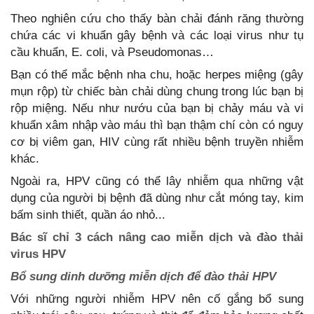
Theo nghiên cứu cho thấy bàn chải đánh răng thường
chứa các vi khuẩn gây bệnh và các loại virus như tụ
cầu khuẩn, E. coli, và Pseudomonas…
Bạn có thể mắc bệnh nha chu, hoặc herpes miệng (gây
mụn rộp) từ chiếc bàn chải dùng chung trong lúc bạn bị
rộp miệng. Nếu như nướu của bạn bị chảy máu và vi
khuẩn xâm nhập vào máu thì bạn thậm chí còn có nguy
cơ bị viêm gan, HIV cùng rất nhiều bệnh truyền nhiễm
khác.
Ngoài ra, HPV cũng có thể lây nhiễm qua những vật
dụng của người bị bệnh đã dùng như cắt móng tay, kim
bấm sinh thiết, quần áo nhỏ...
Bác sĩ chỉ 3 cách nâng cao miễn dịch và đào thải
virus HPV
Bổ sung dinh dưỡng miễn dịch để đào thải HPV
Với những người nhiễm HPV nên cố gắng bổ sung