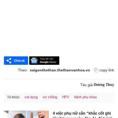
Theo:
saigonthethao.thethaovanhoa.vn
copy link
Tác giả:
Dương Thuỵ
vat dụng
vợ chồng
HPV
bệnh phụ khoa
Từ khóa:
4 việc phụ nữ cần “khắc cốt ghi