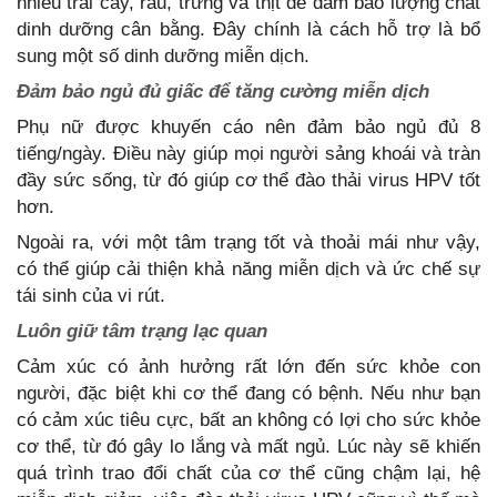
nhiều trái cây, rau, trứng và thịt để đảm bảo lượng chất
dinh dưỡng cân bằng. Đây chính là cách hỗ trợ là bổ
sung một số dinh dưỡng miễn dịch.
Đảm bảo ngủ đủ giấc để tăng cường miễn dịch
Phụ nữ được khuyến cáo nên đảm bảo ngủ đủ 8
tiếng/ngày. Điều này giúp mọi người sảng khoái và tràn
đầy sức sống, từ đó giúp cơ thể đào thải virus HPV tốt
hơn.
Ngoài ra, với một tâm trạng tốt và thoải mái như vậy,
có thể giúp cải thiện khả năng miễn dịch và ức chế sự
tái sinh của vi rút.
Luôn giữ tâm trạng lạc quan
Cảm xúc có ảnh hưởng rất lớn đến sức khỏe con
người, đặc biệt khi cơ thể đang có bệnh. Nếu như bạn
có cảm xúc tiêu cực, bất an không có lợi cho sức khỏe
cơ thể, từ đó gây lo lắng và mất ngủ. Lúc này sẽ khiến
quá trình trao đổi chất của cơ thể cũng chậm lại, hệ