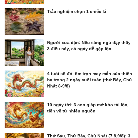
Trắc nghiệm chọn 1 chiếc lá
Người xưa dặn: Nếu sáng ngủ dậy thấy
3 điều này, cả ngày dễ gặp lộc
4 tuổi số đỏ, ôm trọn may mắn của thiên
hạ trong 2 ngày cuối tuần (thứ Bảy, Chủ
Nhật 8-9/8)
10 ngày tới: 3 con giáp mở kho tài lộc,
tiền về từ nhiều nguồn
Thứ Sáu, Thứ Bảy, Chủ Nhật (7,8,9/8): 3