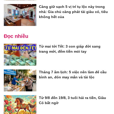
Càng giữ sạch 5 vị trí tụ lộc này trong
nhà: Gia chủ càng phát tài giàu có, tiêu
không hết của
Đọc nhiều
Từ mai tới Tết: 3 con giáp đời sang
trang mới, đếm tiền mỏi tay
Tháng 7 âm lịch: 5 việc nên làm để cầu
bình an, đón may mắn và tài lộc
Từ 9/8 đến 19/8, 3 tuổi hái ra tiền, Giàu
Có bất ngờ