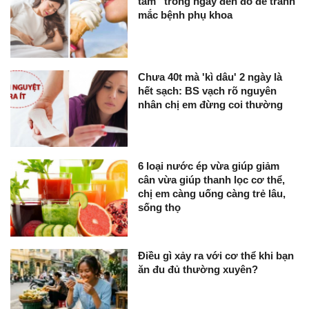
tâm” trong ngày đèn đỏ để tránh
mắc bệnh phụ khoa
Chưa 40t mà 'kì dâu' 2 ngày là
hết sạch: BS vạch rõ nguyên
nhân chị em đừng coi thường
6 loại nước ép vừa giúp giảm
cân vừa giúp thanh lọc cơ thể,
chị em càng uống càng trẻ lâu,
sống thọ
Điều gì xảy ra với cơ thể khi bạn
ăn đu đủ thường xuyên?