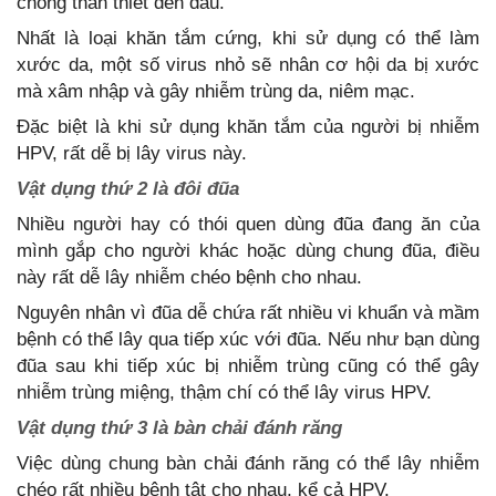
chồng thân thiết đến đâu.
Nhất là loại khăn tắm cứng, khi sử dụng có thể làm
xước da, một số virus nhỏ sẽ nhân cơ hội da bị xước
mà xâm nhập và gây nhiễm trùng da, niêm mạc.
Đặc biệt là khi sử dụng khăn tắm của người bị nhiễm
HPV, rất dễ bị lây virus này.
Vật dụng thứ 2 là đôi đũa
Nhiều người hay có thói quen dùng đũa đang ăn của
mình gắp cho người khác hoặc dùng chung đũa, điều
này rất dễ lây nhiễm chéo bệnh cho nhau.
Nguyên nhân vì đũa dễ chứa rất nhiều vi khuẩn và mầm
bệnh có thể lây qua tiếp xúc với đũa. Nếu như bạn dùng
đũa sau khi tiếp xúc bị nhiễm trùng cũng có thể gây
nhiễm trùng miệng, thậm chí có thể lây virus HPV.
Vật dụng thứ 3 là bàn chải đánh răng
Việc dùng chung bàn chải đánh răng có thể lây nhiễm
chéo rất nhiều bệnh tật cho nhau, kể cả HPV.