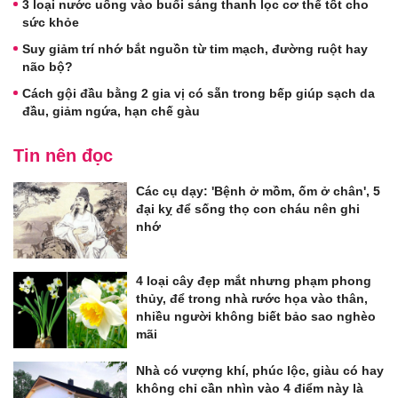
3 loại nước uống vào buổi sáng thanh lọc cơ thể tốt cho
sức khỏe
Suy giảm trí nhớ bắt nguồn từ tim mạch, đường ruột hay
não bộ?
Cách gội đầu bằng 2 gia vị có sẵn trong bếp giúp sạch da
đầu, giảm ngứa, hạn chế gàu
Tin nên đọc
Các cụ dạy: 'Bệnh ở mồm, ốm ở chân', 5
đại kỵ để sống thọ con cháu nên ghi
nhớ
4 loại cây đẹp mắt nhưng phạm phong
thủy, để trong nhà rước họa vào thân,
nhiều người không biết bảo sao nghèo
mãi
Nhà có vượng khí, phúc lộc, giàu có hay
không chỉ cần nhìn vào 4 điểm này là