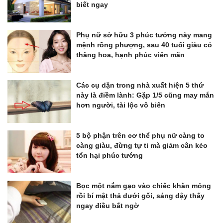
biết ngay
Phụ nữ sở hữu 3 phúc tướng này mang
mệnh rồng phượng, sau 40 tuổi giàu có
thăng hoa, hạnh phúc viên mãn
Các cụ dặn trong nhà xuất hiện 5 thứ
này là điềm lành: Gặp 1/5 cũng may mắn
hơn người, tài lộc vô biên
5 bộ phận trên cơ thể phụ nữ càng to
càng giàu, đừng tự ti mà giảm cân kẻo
tổn hại phúc tướng
Bọc một nắm gạo vào chiếc khăn mỏng
rồi bí mật thả dưới gối, sáng dậy thấy
ngay điều bất ngờ