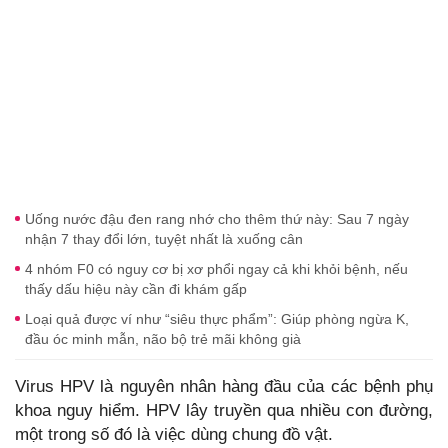
Uống nước đậu đen rang nhớ cho thêm thứ này: Sau 7 ngày
nhận 7 thay đổi lớn, tuyệt nhất là xuống cân
4 nhóm F0 có nguy cơ bị xơ phổi ngay cả khi khỏi bệnh, nếu
thấy dấu hiệu này cần đi khám gấp
Loại quả được ví như “siêu thực phẩm”: Giúp phòng ngừa K,
đầu óc minh mẫn, não bộ trẻ mãi không già
Virus HPV là nguyên nhân hàng đầu của các bệnh phụ
khoa nguy hiểm. HPV lây truyền qua nhiều con đường,
một trong số đó là việc dùng chung đồ vật.