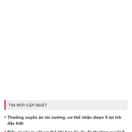
TIN MỚI CẬP NHẬT
Thường xuyên ăn tỏi nướng, cơ thể nhận được 5 lợi ích
đặc biệt
Điều gì xảy ra với cơ thể khi bạn ăn đu đủ thường xuyên?