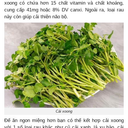
xoong có chứa hơn 15 chất vitamin và chất khoáng,
cung cấp 41mg hoặc 8% DV canxi. Ngoài ra, loại rau
này còn giúp cải thiện não bộ.
Cải xoong
Để ăn ngon miệng hơn bạn có thể kết hợp cải xoong
với 1 số loại rau khác như củ cải xanh, lá xu hào, cải