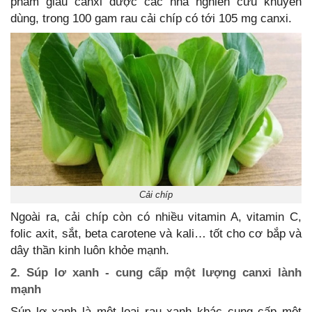
phẩm giàu canxi được các nhà nghiên cứu khuyên
dùng, trong 100 gam rau cải chíp có tới 105 mg canxi.
Cải chíp
Ngoài ra, cải chíp còn có nhiều vitamin A, vitamin C,
folic axit, sắt, beta carotene và kali… tốt cho cơ bắp và
dây thần kinh luôn khỏe mạnh.
2. Súp lơ xanh - cung cấp một lượng canxi lành
mạnh
Súp lơ xanh là một loại rau xanh khác cung cấp một