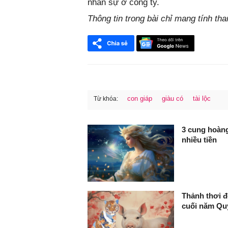
nhân sự ở công ty.
Thông tin trong bài chỉ mang tính th
con giáp
giàu có
tài lộc
Từ khóa:
FaceBook
3 cung hoàng
nhiều tiền
Thảnh thơi đ
cuối năm Qu