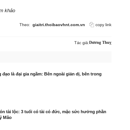
am khảo
Theo:
giaitri.thoibaovhnt.com.vn
copy link
Tác giả:
Dương Thuỵ
 đạo là đại gia ngầm: Bên ngoài giản dị, bên trong
ón tài lộc: 3 tuổi có tài có đức, mặc sức hưởng phần
ý Mão