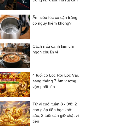
trong tài khoản bị rút cạn
Ấm siêu tốc có cặn trắng
có nguy hiểm không?
Cách nấu canh kim chi
ngon chuẩn vị
4 tuổi có Lộc Rơi Lộc Vãi,
sang tháng 7 Âm vượng
vận phất lên
Tử vi cuối tuần 8 - 9/8: 2
con giáp tiền bạc khởi
sắc, 2 tuổi cần giữ chặt ví
tiền