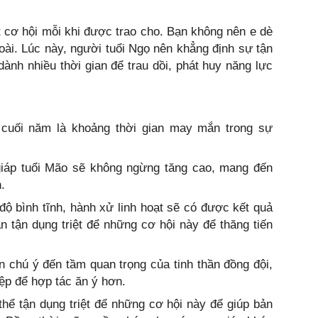
 cơ hội mỗi khi được trao cho. Bạn không nên e dè
hoài. Lúc này, người tuổi Ngọ nên khẳng định sự tận
dành nhiều thời gian để trau dồi, phát huy năng lực
 cuối năm là khoảng thời gian may mắn trong sự
 giáp tuổi Mão sẽ không ngừng tăng cao, mang đến
.
ộ bình tĩnh, hành xử linh hoạt sẽ có được kết quả
n tận dụng triệt để những cơ hội này để thăng tiến
n chú ý đến tầm quan trọng của tinh thần đồng đội,
iệp để hợp tác ăn ý hơn.
thể tận dụng triệt để những cơ hội này để giúp bản