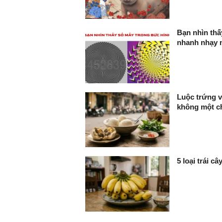
Bạn nhìn thấ
nhanh nhạy m
Luộc trứng v
không một ch
5 loại trái c