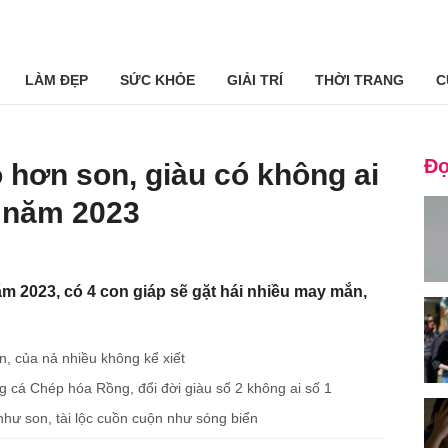
LÀM ĐẸP
SỨC KHỎE
GIẢI TRÍ
THỜI TRANG
C
Đọ
đỏ hơn son, giàu có không ai
i năm 2023
ăm 2023, có 4 con giáp sẽ gặt hái nhiều may mắn,
, của nả nhiều không kể xiết
ng cá Chép hóa Rồng, đổi đời giàu số 2 không ai số 1
như son, tài lộc cuồn cuộn như sóng biển