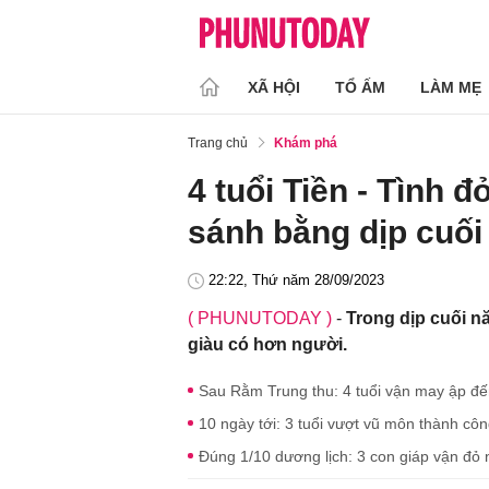
XÃ HỘI
TỔ ẤM
LÀM MẸ
Trang chủ
Khám phá
4 tuổi Tiền - Tình 
sánh bằng dịp cuố
22:22, Thứ năm 28/09/2023
( PHUNUTODAY )
-
Trong dịp cuối n
giàu có hơn người.
Sau Rằm Trung thu: 4 tuổi vận may ập đến
10 ngày tới: 3 tuổi vượt vũ môn thành cô
Đúng 1/10 dương lịch: 3 con giáp vận đỏ 