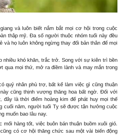
 giang và luôn biết nắm bắt mọi cơ hội trong cuộc
oàn thập mỹ. Đa số người thuộc nhóm tuổi này đều
ẻ và họ luôn không ngừng thay đổi bản thân để mọi
 nhiều khó khăn, trắc trở. Song với sự kiên trì bền
ợt qua mọi thứ, mở ra điềm lành và may mắn trong
 có quý nhân phù trợ, bất kể làm việc gì cũng thuận
n này cũng thịnh vượng thăng hoa bất ngờ. Đối với
, đây là thời điểm hoàng kim để phát huy mọi thế
g cuối năm, người tuổi Tỵ sẽ được tận hưởng cuộc
ng muốn bao lâu nay.
 mối hàng tốt, việc buôn bán thuận buồm xuôi gió.
 cũng có cơ hội thăng chức sau một vài biến động