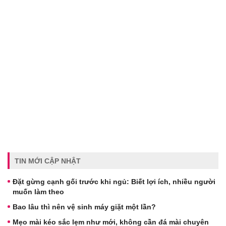
TIN MỚI CẬP NHẬT
Đặt gừng cạnh gối trước khi ngủ: Biết lợi ích, nhiều người
muốn làm theo
Bao lâu thì nên vệ sinh máy giặt một lần?
Mẹo mài kéo sắc lẹm như mới, không cần đá mài chuyên