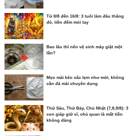
Từ 8/8 đến 16/8: 3 tuổi làm đâu thắng
đó, tiền đếm mỏi tay
Bao lâu thì nên vệ sinh máy giặt một
lần?
Mẹo mài kéo sắc lẹm như mới, không
cần đá mài chuyên dụng
Thứ Sáu, Thứ Bảy, Chủ Nhật (7,8,9/8): 3
con giáp giữ ví, chủ quan là mất tiền
không đáng