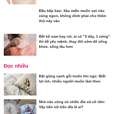
Đầu bếp bảo: Xào miến muốn sợi nào
cũng ngon, không dính phải cho thêm
thứ này vào
Bất kể nam hay nữ, ai có "3 dày, 1 cứng"
thì dễ yểu mệnh, thay đổi sớm để sống
khỏe, sống lâu hơn
Đọc nhiều
Đặt gừng cạnh gối trước khi ngủ: Biết
lợi ích, nhiều người muốn làm theo
Nhà nào cũng có chiếc đĩa sứ cô tiên:
Vậy tiên nữ trên đĩa là ai?