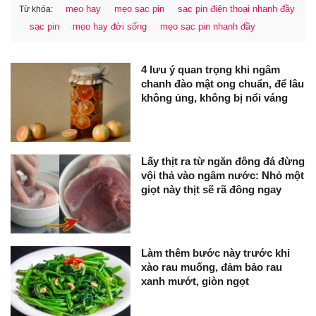
mẹo hay
mẹo sạc pin
sạc pin điện thoại nhanh đầy
Từ khóa:
sạc pin
mẹo hay đời sống
mẹo sạc pin nhanh đầy
4 lưu ý quan trọng khi ngâm
chanh đào mật ong chuẩn, để lâu
không ủng, không bị nổi váng
Lấy thịt ra từ ngăn đông đá đừng
vội thả vào ngâm nước: Nhỏ một
giọt này thịt sẽ rã đông ngay
Làm thêm bước này trước khi
xào rau muống, đảm bảo rau
xanh mướt, giòn ngọt