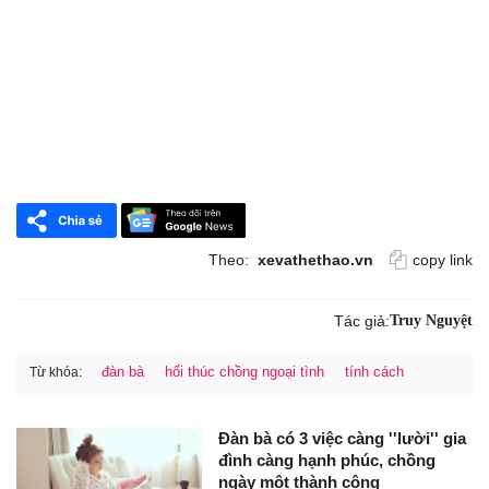
Theo:
xevathethao.vn
copy link
Tác giả:
Truy Nguyệt
đàn bà
hối thúc chồng ngoại tình
tính cách
Từ khóa:
Đàn bà có 3 việc càng ''lười'' gia
đình càng hạnh phúc, chồng
ngày một thành công