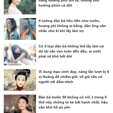
càng vượng phu ích tử, chồng con
hưởng phúc cả đời
4 tướng đàn bà tiêu tiền như nước,
hoang phí không ai bằng, đàn ông cân
nhắc cho kĩ khi lấy làm vợ
Có 3 loại đàn bà không thể lấy làm vợ
dù tài sắc vẹn toàn đến đâu, ai cưới
phải sẽ khổ hết đời
Vì dung mạo xinh đẹp, nàng lần lượt bị 6
vị Hoàng đế chiếm giữ, về già vẫn có
người mê đắm mình
Đàn bà trước 50 không có nổi 1 trong 5
thứ này chứng tỏ kẻ bất hạnh nhất, hậu
vận khó bề an yên