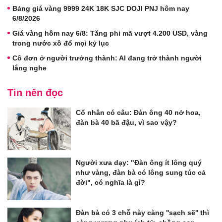
Bảng giá vàng 9999 24K 18K SJC DOJI PNJ hôm nay
6/8/2026
Giá vàng hôm nay 6/8: Tăng phi mã vượt 4.200 USD, vàng
trong nước xô đổ mọi kỷ lục
Cô đơn ở người trưởng thành: AI đang trở thành người
lắng nghe
Tin nên đọc
Cổ nhân có câu: Đàn ông 40 nở hoa,
đàn bà 40 bã đậu, vì sao vậy?
Người xưa dạy: "Đàn ông ít lông quý
như vàng, đàn bà có lông sung túc cả
đời", có nghĩa là gì?
Đàn bà có 3 chỗ này càng ''sạch sẽ'' thì