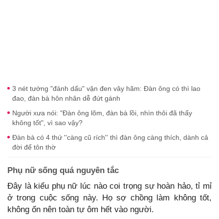
3 nét tướng "đánh dấu" vận đen vây hãm: Đàn ông có thì lao
đao, đàn bà hôn nhân dễ đứt gánh
Người xưa nói: "Đàn ông lõm, đàn bà lồi, nhìn thôi đã thấy
không tốt", vì sao vậy?
Đàn bà có 4 thứ ''càng cũ rích'' thì đàn ông càng thích, dành cả
đời để tôn thờ
Phụ nữ sống quá nguyên tắc
Đây là kiểu phụ nữ lúc nào coi trọng sự hoàn hảo, tỉ mỉ
ở trong cuộc sống này. Họ sợ chồng làm không tốt,
không ổn nên toàn tự ôm hết vào người.