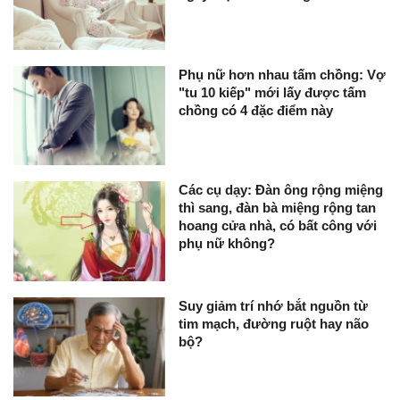
Phụ nữ hơn nhau tấm chồng: Vợ
"tu 10 kiếp" mới lấy được tấm
chồng có 4 đặc điểm này
Các cụ dạy: Đàn ông rộng miệng
thì sang, đàn bà miệng rộng tan
hoang cửa nhà, có bất công với
phụ nữ không?
Suy giảm trí nhớ bắt nguồn từ
tim mạch, đường ruột hay não
bộ?