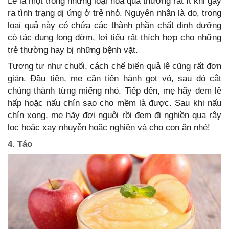
Lê là một trong những loại hoa quả thường rất ít khi gây
ra tình trạng dị ứng ở trẻ nhỏ. Nguyên nhân là do, trong
loại quả này có chứa các thành phần chất dinh dưỡng
có tác dụng long đờm, lợi tiểu rất thích hợp cho những
trẻ thường hay bị những bệnh vặt.
Tương tự như chuối, cách chế biến quả lê cũng rất đơn
giản. Đầu tiên, mẹ cần tiến hành gọt vỏ, sau đó cắt
chúng thành từng miếng nhỏ. Tiếp đến, mẹ hãy đem lê
hấp hoặc nấu chín sao cho mềm là được. Sau khi nấu
chín xong, mẹ hãy đợi nguội rồi đem đi nghiền qua rây
lọc hoặc xay nhuyễn hoặc nghiền và cho con ăn nhé!
4. Táo