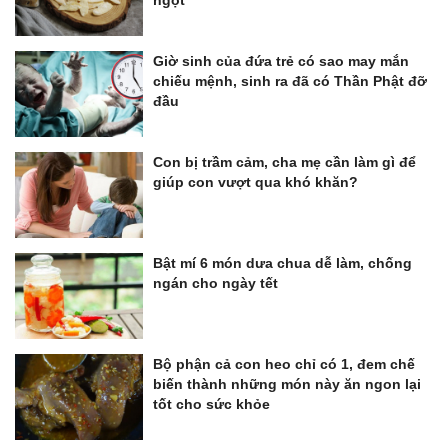
ngọt
Giờ sinh của đứa trẻ có sao may mắn
chiếu mệnh, sinh ra đã có Thần Phật đỡ
đầu
Con bị trầm cảm, cha mẹ cần làm gì để
giúp con vượt qua khó khăn?
Bật mí 6 món dưa chua dễ làm, chống
ngán cho ngày tết
Bộ phận cả con heo chỉ có 1, đem chế
biến thành những món này ăn ngon lại
tốt cho sức khỏe