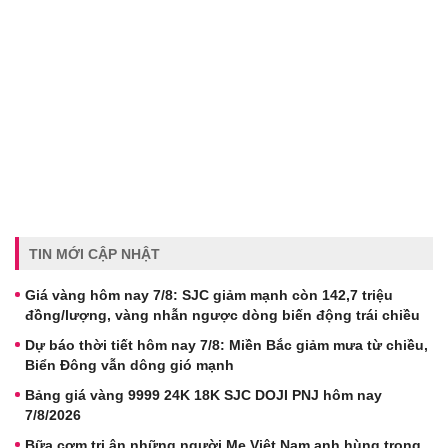
TIN MỚI CẬP NHẬT
Giá vàng hôm nay 7/8: SJC giảm mạnh còn 142,7 triệu
đồng/lượng, vàng nhẫn ngược dòng biến động trái chiều
Dự báo thời tiết hôm nay 7/8: Miền Bắc giảm mưa từ chiều,
Biển Đông vẫn dông gió mạnh
Bảng giá vàng 9999 24K 18K SJC DOJI PNJ hôm nay
7/8/2026
Bữa cơm tri ân những người Mẹ Việt Nam anh hùng trong