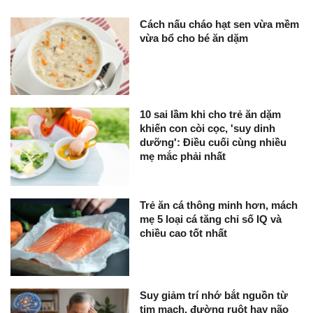
Cách nấu cháo hạt sen vừa mềm
vừa bổ cho bé ăn dặm
10 sai lầm khi cho trẻ ăn dặm
khiến con còi cọc, 'suy dinh
dưỡng': Điều cuối cùng nhiều
mẹ mắc phải nhất
Trẻ ăn cá thông minh hơn, mách
mẹ 5 loại cá tăng chỉ số IQ và
chiều cao tốt nhất
Suy giảm trí nhớ bắt nguồn từ
tim mạch, đường ruột hay não