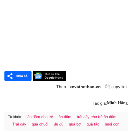
Theo:
xevathethao.vn
copy link
Tác giả:
Minh Hằng
ăn dặm cho trẻ
ăn dặm
trái cây cho trẻ ăn dặm
Từ khóa:
Trái cây
quả chuối
đu đủ
quả bơ
quả táo
nuôi con