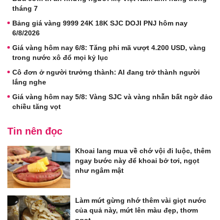
tháng 7
Bảng giá vàng 9999 24K 18K SJC DOJI PNJ hôm nay
6/8/2026
Giá vàng hôm nay 6/8: Tăng phi mã vượt 4.200 USD, vàng
trong nước xô đổ mọi kỷ lục
Cô đơn ở người trưởng thành: AI đang trở thành người
lắng nghe
Giá vàng hôm nay 5/8: Vàng SJC và vàng nhẫn bất ngờ đảo
chiều tăng vọt
Tin nên đọc
Khoai lang mua về chớ vội đi luộc, thêm
ngay bước này để khoai bở tơi, ngọt
như ngâm mật
Làm mứt gừng nhớ thêm vài giọt nước
của quả này, mứt lên màu đẹp, thơm