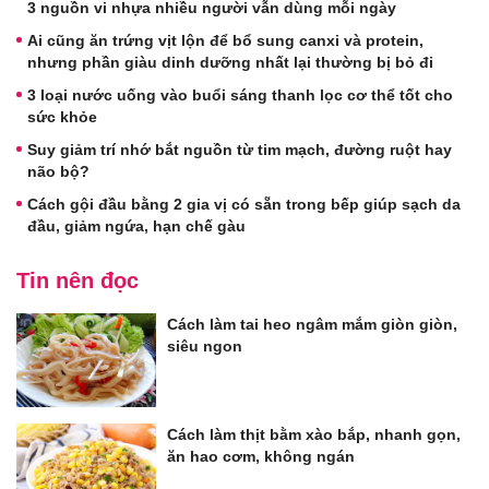
3 nguồn vi nhựa nhiều người vẫn dùng mỗi ngày
Ai cũng ăn trứng vịt lộn để bổ sung canxi và protein,
nhưng phần giàu dinh dưỡng nhất lại thường bị bỏ đi
3 loại nước uống vào buổi sáng thanh lọc cơ thể tốt cho
sức khỏe
Suy giảm trí nhớ bắt nguồn từ tim mạch, đường ruột hay
não bộ?
Cách gội đầu bằng 2 gia vị có sẵn trong bếp giúp sạch da
đầu, giảm ngứa, hạn chế gàu
Tin nên đọc
Cách làm tai heo ngâm mắm giòn giòn,
siêu ngon
Cách làm thịt bằm xào bắp, nhanh gọn,
ăn hao cơm, không ngán