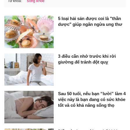
sống khỏe
Từ khóa:
5 loại hải sản được coi là "thần
dược" giúp ngăn ngừa ung thư
3 điều cần nhớ trước khi rời
giường để tránh đột quỵ
Sau 50 tuổi, nếu bạn “lười” làm 4
việc này là bạn đang có sức khỏe
tốt và có khả năng sống thọ