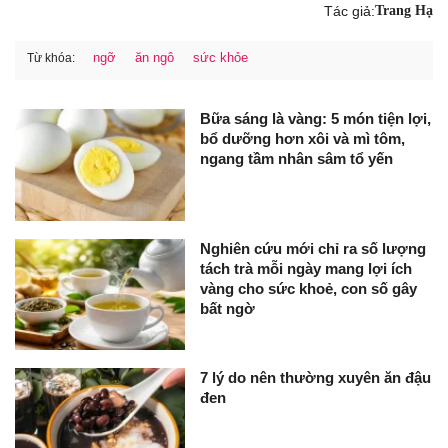
Tác giả:
Trang Hạ
ngỡ
ăn ngô
sức khỏe
Từ khóa:
Bữa sáng là vàng: 5 món tiện lợi,
bổ dưỡng hơn xôi và mì tôm,
ngang tầm nhân sâm tổ yến
Nghiên cứu mới chỉ ra số lượng
tách trà mỗi ngày mang lợi ích
vàng cho sức khoẻ, con số gây
bất ngờ
7 lý do nên thường xuyên ăn đậu
đen