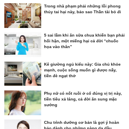
Trong nhà phạm phải những lỗi phong
thủy tai hại này, bảo sao Thần tài bỏ đi
5 sai lầm khi ăn sữa chua khiến bạn phải
hối hận, một miếng hại cả đời “chuốc
họa vào thân”
Kê giường ngủ kiểu này: Gia chủ khỏe
mạnh, cuộc sống muốn gì được nấy,
tiền đè ngạt thở
Phụ nữ có nốt ruồi ở cổ đúng vị trị này,
tiền tiêu xả láng, cả đời ăn sung mặc
sướng
Chu trình dưỡng cơ bản là gợi ý hoàn
hảo dành cho những nàng da dầu