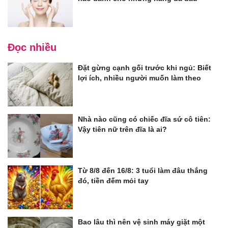
Đọc nhiều
Đặt gừng cạnh gối trước khi ngủ: Biết
lợi ích, nhiều người muốn làm theo
Nhà nào cũng có chiếc đĩa sứ cô tiên:
Vậy tiên nữ trên đĩa là ai?
Từ 8/8 đến 16/8: 3 tuổi làm đâu thắng
đó, tiền đếm mỏi tay
Bao lâu thì nên vệ sinh máy giặt một