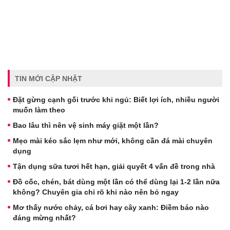
TIN MỚI CẬP NHẬT
Đặt gừng cạnh gối trước khi ngủ: Biết lợi ích, nhiều người
muốn làm theo
Bao lâu thì nên vệ sinh máy giặt một lần?
Mẹo mài kéo sắc lẹm như mới, không cần đá mài chuyên
dụng
Tận dụng sữa tươi hết hạn, giải quyết 4 vấn đề trong nhà
Đồ cốc, chén, bát dùng một lần có thể dùng lại 1-2 lần nữa
không? Chuyên gia chỉ rõ khi nào nên bỏ ngay
Mơ thấy nước chảy, cá bơi hay cây xanh: Điềm báo nào
đáng mừng nhất?