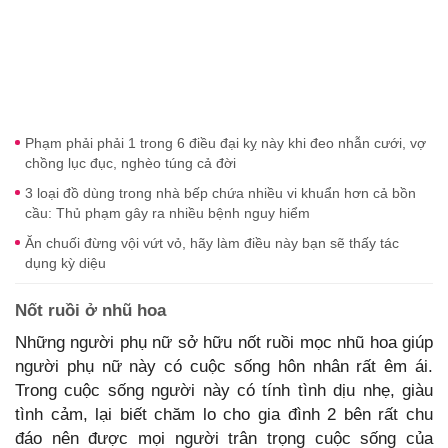
Phạm phải phải 1 trong 6 điều đại kỵ này khi đeo nhẫn cưới, vợ
chồng lục đục, nghèo túng cả đời
3 loại đồ dùng trong nhà bếp chứa nhiều vi khuẩn hơn cả bồn
cầu: Thủ phạm gây ra nhiều bệnh nguy hiểm
Ăn chuối đừng vội vứt vỏ, hãy làm điều này bạn sẽ thấy tác
dụng kỳ diệu
Nốt ruồi ở nhũ hoa
Những người phụ nữ sở hữu nốt ruồi mọc nhũ hoa giúp
người phụ nữ này có cuộc sống hôn nhân rất êm ái.
Trong cuộc sống người này có tính tình dịu nhẹ, giàu
tình cảm, lại biết chăm lo cho gia đình 2 bên rất chu
đáo nên được mọi người trân trọng cuộc sống của