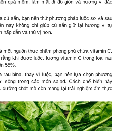
 nên quá mềm, làm mất đi độ giòn và hương vị đặc
ủa củ sắn, bạn nên thử phương pháp luộc sơ và sau
n này không chỉ giúp củ sắn giữ lại hương vị tự
 hấp dẫn và thú vị hơn.
, là một nguồn thực phẩm phong phú chứa vitamin C.
 rằng khi được luộc, lượng vitamin C trong loại rau
ến 55%.
a rau bina, thay vì luộc, bạn nên lựa chọn phương
i sống trong các món salad. Cách chế biến này
ác dưỡng chất mà còn mang lại trải nghiệm ẩm thực