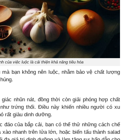
nh của việc luộc là cải thiện khả năng tiêu hóa
củ mà bạn không nên luộc, nhằm bảo vệ chất lượng
chúng.
giác nhũn nát, đồng thời còn giải phóng hợp chất
 như trứng thối. Điều này khiến nhiều người có xu
ó rất giàu dinh dưỡng.
c đáo của bắp cải, bạn có thể thử những cách chế
à xào nhanh trên lửa lớn, hoặc biến tấu thành salad
ối đa giá trị dinh dưỡng và làm tăng sự hấp dẫn cho