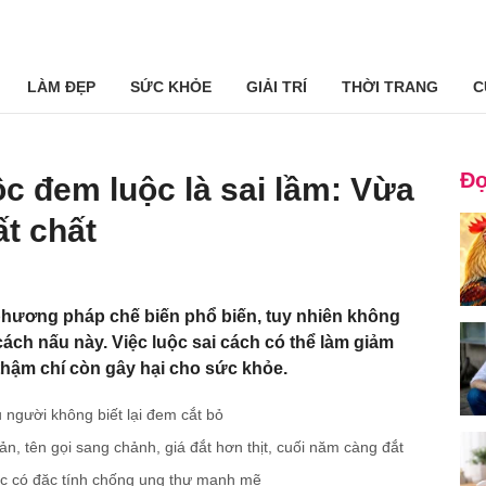
LÀM ĐẸP
SỨC KHỎE
GIẢI TRÍ
THỜI TRANG
C
Đọ
ộc đem luộc là sai lầm: Vừa
t chất
phương pháp chế biến phổ biến, tuy nhiên không
cách nấu này. Việc luộc sai cách có thể làm giảm
 thậm chí còn gây hại cho sức khỏe.
u người không biết lại đem cắt bỏ
ản, tên gọi sang chảnh, giá đắt hơn thịt, cuối năm càng đắt
dược có đặc tính chống ung thư mạnh mẽ