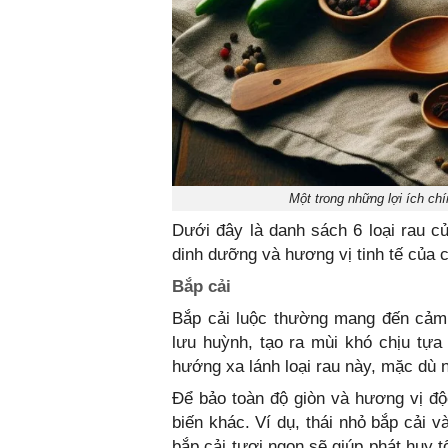
Một trong những lợi ích chí
Dưới đây là danh sách 6 loại rau 
dinh dưỡng và hương vị tinh tế của 
Bắp cải
Bắp cải luộc thường mang đến cảm 
lưu huỳnh, tạo ra mùi khó chịu tựa
hướng xa lánh loại rau này, mặc dù n
Để bảo toàn độ giòn và hương vị độ
biến khác. Ví dụ, thái nhỏ bắp cải v
bắp cải tươi ngon sẽ giúp phát huy t