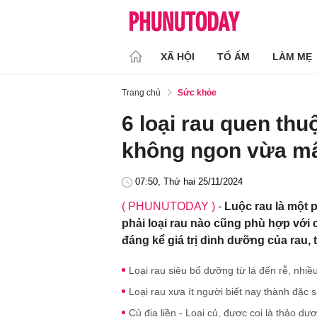
XÃ HỘI
TỔ ẤM
LÀM MẸ
Trang chủ
Sức khỏe
6 loại rau quen thu
không ngon vừa mấ
07:50, Thứ hai 25/11/2024
( PHUNUTODAY )
-
Luộc rau là một 
phải loại rau nào cũng phù hợp với 
đáng kể giá trị dinh dưỡng của rau,
Loại rau siêu bổ dưỡng từ lá đến rễ, nhiề
Loại rau xưa ít người biết nay thành đặc s
Củ địa liền - Loại củ, được coi là thảo 