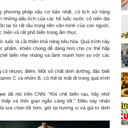
g phương pháp nấu cơ bản nhất, có lịch sử hàng
n những dấu tích của các hố luộc nước có niên đại
ồn tại từ rất lâu trong nền văn minh của con người.
c hiện và rất phổ biến trong ẩm thực.
c luộc là cải thiện khả năng tiêu hóa. Quá trình này
hực phẩm, khiến chúng dễ dàng hơn cho cơ thể hấp
 chế biến nhẹ nhàng và lành mạnh hơn so với các
g có nhược điểm. Một số chất dinh dưỡng, đặc biệt
tamin C và nhóm B, có thể bị mất đi trong quá trình
ee đã nói trên CNN: "Khi chế biến rau, hãy nhớ
 thấp và thời gian ngắn càng tốt." Điều này nhấn
 lựa chọn tốt hơn, giữ lại hương vị và giá trị dinh