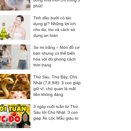
bóng như mới chỉ trong 5
phút!
Tinh dầu bưởi có tác
dụng gì? Những lợi ích
cho da, tóc và cách sử
dụng an toàn
Sơ mi trắng – Món đồ cơ
bản nhưng có thể biến
hóa với đủ phong cách
thời trang
Thứ Sáu, Thứ Bảy, Chủ
Nhật (7,8,9/8): 3 con giáp
giữ ví, chủ quan là mất
tiền không đáng
3 ngày cuối tuần từ Thứ
Sáu tới Chủ Nhật: 3 con
giáp Ăn Lộc Mẫu giàu to