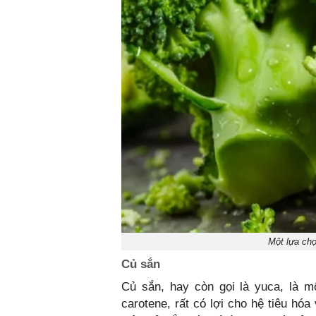
Một lựa chọ
Củ sắn
Củ sắn, hay còn gọi là yuca, là m
carotene, rất có lợi cho hệ tiêu hó