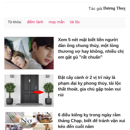
Tác giả:
Dương Thuỵ
điềm lành
may mắn
tài lộc
Từ khóa:
Xem 5 nét mặt biết liền người
đàn ông chung thủy, một lòng
thương vợ hay không, nhiều chị
em gật gù "rất chuẩn"
Đặt cây cảnh ở 2 vị trí này là
phạm đại kỵ phong thủy, tài lộc
thất thoát, gia chủ gặp toàn xui
rủi
6 điều kiêng kỵ trong ngày rằm
tháng Chạp, biết để tránh vận xui
kéo đến cuối năm