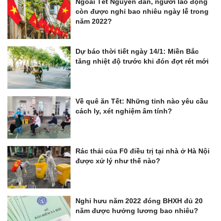
Ngoài Tết Nguyên đán, người lao động
còn được nghỉ bao nhiêu ngày lễ trong
năm 2022?
Dự báo thời tiết ngày 14/1: Miền Bắc
tăng nhiệt độ trước khi đón đợt rét mới
Về quê ăn Tết: Những tỉnh nào yêu cầu
cách ly, xét nghiệm âm tính?
Rác thải của F0 điều trị tại nhà ở Hà Nội
được xử lý như thế nào?
Nghỉ hưu năm 2022 đóng BHXH đủ 20
năm được hưởng lương bao nhiêu?