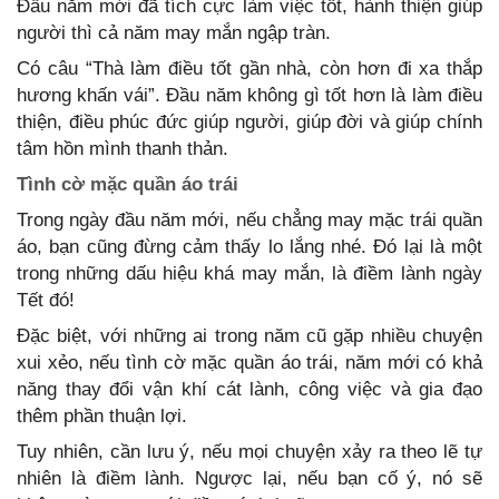
Đầu năm mới đã tích cực làm việc tốt, hành thiện giúp
người thì cả năm may mắn ngập tràn.
Có câu “Thà làm điều tốt gần nhà, còn hơn đi xa thắp
hương khấn vái”. Đầu năm không gì tốt hơn là làm điều
thiện, điều phúc đức giúp người, giúp đời và giúp chính
tâm hồn mình thanh thản.
Tình cờ mặc quần áo trái
Trong ngày đầu năm mới, nếu chẳng may mặc trái quần
áo, bạn cũng đừng cảm thấy lo lắng nhé. Đó lại là một
trong những dấu hiệu khá may mắn, là điềm lành ngày
Tết đó!
Đặc biệt, với những ai trong năm cũ gặp nhiều chuyện
xui xẻo, nếu tình cờ mặc quần áo trái, năm mới có khả
năng thay đổi vận khí cát lành, công việc và gia đạo
thêm phần thuận lợi.
Tuy nhiên, cần lưu ý, nếu mọi chuyện xảy ra theo lẽ tự
nhiên là điềm lành. Ngược lại, nếu bạn cố ý, nó sẽ