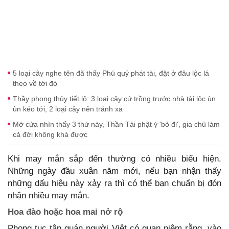
5 loại cây nghe tên đã thấy Phú quý phát tài, đặt ở đâu lộc lá
theo về tới đó
Thầy phong thủy tiết lộ: 3 loại cây cứ trồng trước nhà tài lộc ùn
ùn kéo tới, 2 loại cây nên tránh xa
Mở cửa nhìn thấy 3 thứ này, Thần Tài phật ý 'bỏ đi', gia chủ làm
cả đời không khá được
Khi may mắn sắp đến thường có nhiều biểu hiện.
Những ngày đầu xuân năm mới, nếu bạn nhận thấy
những dấu hiệu này xảy ra thì có thể bạn chuẩn bị đón
nhận nhiều may mắn.
Hoa đào hoặc hoa mai nở rộ
Phong tục tập quán người Việt có quan niệm rằng, vào