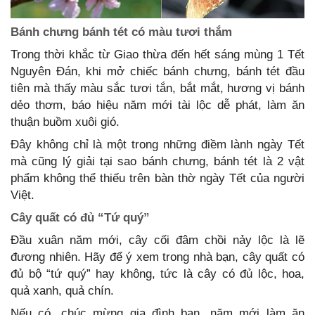
Bánh chưng bánh tét có màu tươi thắm
Trong thời khắc từ Giao thừa đến hết sáng mùng 1 Tết
Nguyên Đán, khi mở chiếc bánh chưng, bánh tét đầu
tiên mà thấy màu sắc tươi tắn, bắt mắt, hương vị bánh
dẻo thơm, báo hiệu năm mới tài lộc dễ phát, làm ăn
thuận buồm xuôi gió.
Đây không chỉ là một trong những điềm lành ngày Tết
mà cũng lý giải tại sao bánh chưng, bánh tét là 2 vật
phẩm không thể thiếu trên bàn thờ ngày Tết của người
Việt.
Cây quất có đủ “Tứ quý”
Đầu xuân năm mới, cây cối đâm chồi nảy lộc là lẽ
đương nhiên. Hãy để ý xem trong nhà bạn, cây quất có
đủ bộ “tứ quý” hay không, tức là cây có đủ lộc, hoa,
quả xanh, quả chín.
Nếu có, chúc mừng gia đình bạn, năm mới làm ăn