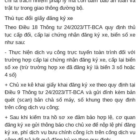
chỉ là trách nhiệm pháp lý mà còn đảm bảo an toàn và
trật tự trong giao thông đường bộ.
Thủ tục đổi giấy đăng ký xe
Theo Điều 18 Thông tư 24/2023/TT-BCA quy định thủ
tục cấp đổi, cấp lại chứng nhận đăng ký xe, biển số xe
như sau:
- Thực hiện dịch vụ công trực tuyến toàn trình đối với
trường hợp cấp lại chứng nhận đăng ký xe, cấp lại biển
số xe (trừ trường hợp xe đã đăng ký là biển 3 số hoặc
4 số)
+ Chủ xe kê khai giấy khai đăng ký xe theo quy định tại
Điều 9 Thông tư 24/2023/TT-BCA và gửi đính kèm bản
quét (scan) bản chà số máy, số khung theo quy định
trên cổng dịch vụ công;
+ Sau khi kiểm tra hồ sơ xe đảm bảo hợp lệ, cơ quan
đăng ký xe gửi thông báo cho chủ xe để nộp lệ phí đăng
ký xe, phí dịch vụ bưu chính công ích trên cổng dịch vụ
công để trả kết quả đăng ký xe theo quy định;