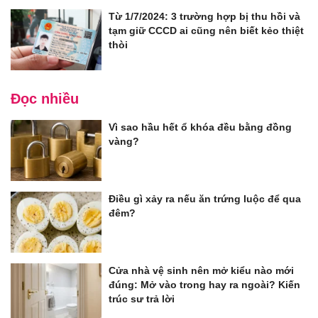
Từ 1/7/2024: 3 trường hợp bị thu hồi và
tạm giữ CCCD ai cũng nên biết kẻo thiệt
thòi
Đọc nhiều
Vì sao hầu hết ổ khóa đều bằng đồng
vàng?
Điều gì xảy ra nếu ăn trứng luộc để qua
đêm?
Cửa nhà vệ sinh nên mở kiểu nào mới
đúng: Mở vào trong hay ra ngoài? Kiến
trúc sư trả lời