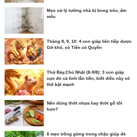
Mẹo xử lý tường nhà bị bong tróc, ẩm
mốc
Tháng 8, 9, 10: 4 con giáp liên tiếp được
Gỡ khó, có Tiền có Quyền
Thứ Bảy,Chủ Nhật (8-9/8): 3 con giáp
cực đỏ cả tình lẫn tiền, biết điều này có
thể bật mạnh
Nên dùng thớt nhựa hay thớt gỗ tốt
hơn?
6 mẹo trồng gừng trong chậu giúp đẻ