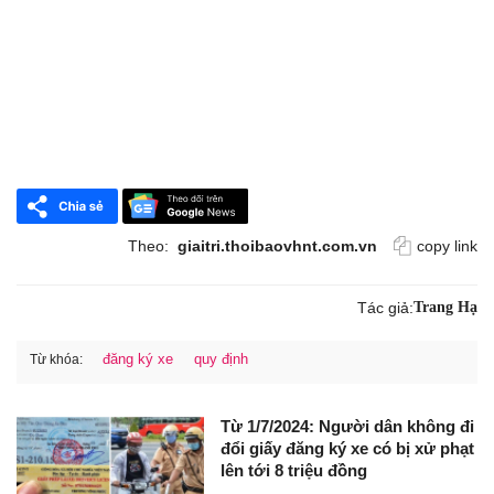
Theo:
giaitri.thoibaovhnt.com.vn
copy link
Tác giả:
Trang Hạ
đăng ký xe
quy định
Từ khóa:
Từ 1/7/2024: Người dân không đi
đổi giấy đăng ký xe có bị xử phạt
lên tới 8 triệu đồng