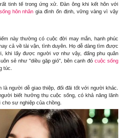
rất tinh tế trong ứng xử. Đàn ông khi kết hôn với
sống
hôn nhân
gia đình ổn định, vững vàng vì vậy
điểm này thường có cuộc đời may mắn, hạnh phúc
may cả về tài vận, tình duyên. Họ dễ dàng tìm được
i, khi lấy được người vợ như vậy, đấng phu quân
uôn sẻ như "diều gặp gió", bên cạnh đó
cuộc sống
g túc.
là người dễ giao thiệp, đối đãi tốt với người khác.
 người biết hưởng thụ cuộc sống, có khả năng lãnh
i cho sự nghiệp của chồng.