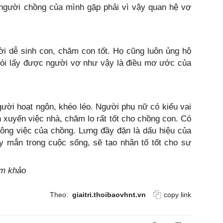
 người chồng của mình gặp phải vì vậy quan hệ vợ
i dễ sinh con, chăm con tốt. Họ cũng luôn ủng hộ
 nói lấy được người vợ như vậy là điều mơ ước của
ười hoạt ngôn, khéo léo. Người phụ nữ có kiểu vai
 xuyến việc nhà, chăm lo rất tốt cho chồng con. Có
 công việc của chồng. Lưng đầy đặn là dấu hiệu của
y mắn trong cuộc sống, sẽ tạo nhân tố tốt cho sự
am khảo
Theo:
giaitri.thoibaovhnt.vn
copy link