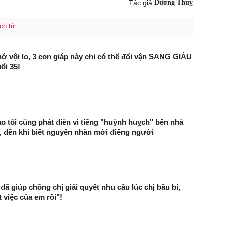
Tác giả:
Dương Thuỵ
ch tử
ớ vội lo, 3 con giáp này chỉ có thể đổi vận SANG GIÀU
ổi 35!
 tôi cũng phát điên vì tiếng "huỳnh huỵch" bên nhà
 đến khi biết nguyên nhân mới điếng người
ã giúp chồng chị giải quyết nhu cầu lúc chị bầu bí,
 việc của em rồi"!