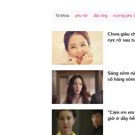
phụ nữ
đàn ông
vượng phu í
Từ khóa:
FaceBook
Chưa giàu ch
rực rỡ sau tu
Sáng sớm nào
cô hàng xóm,
"Cảm ơn em đ
giờ ở đây hết