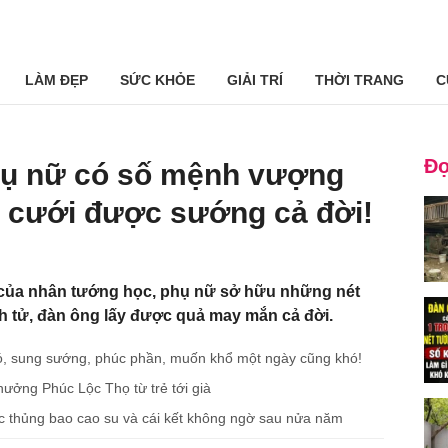
LÀM ĐẸP
SỨC KHỎE
GIẢI TRÍ
THỜI TRANG
C
Đọ
hụ nữ có số mệnh vượng
g cưới được sướng cả đời!
của nhân tướng học, phụ nữ sở hữu những nét
h tử, đàn ông lấy được quả may mắn cả đời.
có, sung sướng, phúc phần, muốn khổ một ngày cũng khó!
ởng Phúc Lộc Thọ từ trẻ tới già
 chọc thủng bao cao su và cái kết không ngờ sau nửa năm