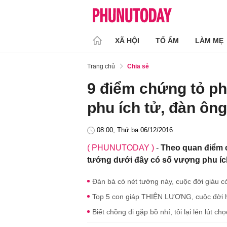
XÃ HỘI
TỔ ẤM
LÀM MẸ
Trang chủ
Chia sẻ
9 điểm chứng tỏ p
phu ích tử, đàn ôn
08:00, Thứ ba 06/12/2016
( PHUNUTODAY )
-
Theo quan điểm 
tướng dưới đây có số vượng phu íc
Đàn bà có nét tướng này, cuộc đời giàu 
Top 5 con giáp THIỆN LƯƠNG, cuộc đời hư
Biết chồng đi gặp bồ nhí, tôi lại lén lút