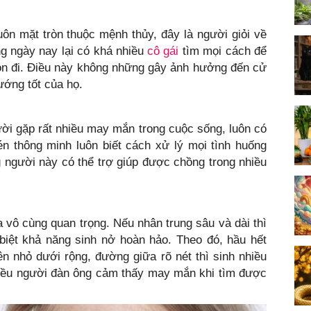
ôn mặt tròn thuộc mệnh thủy, đây là người giỏi về
ưng ngày nay lại có khá nhiều
cô gái
tìm mọi cách để
ọn đi. Điều này không những gây ảnh hưởng đến cử
ướng tốt của họ.
ời gặp rất nhiều may mắn trong cuộc sống, luôn có
n thông minh luôn biết cách xử lý mọi tình huống
 người này có thể trợ giúp được chồng trong nhiều
a vô cùng quan trọng. Nếu nhân trung sâu và dài thì
biệt khả năng sinh nở hoàn hảo. Theo đó, hầu hết
ên nhỏ dưới rộng, đường giữa rõ nét thì sinh nhiều
 nhiều người đàn ông cảm thấy may mắn khi tìm được