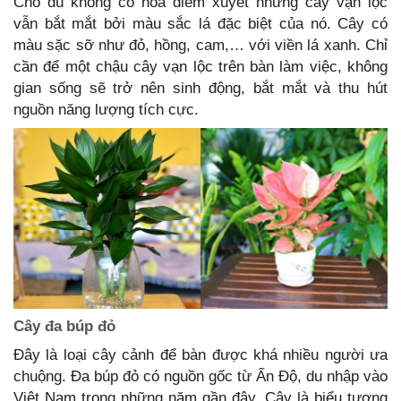
Cho dù không có hoa điểm xuyết nhưng cây vạn lộc
vẫn bắt mắt bởi màu sắc lá đặc biệt của nó. Cây có
màu sặc sỡ như đỏ, hồng, cam,… với viền lá xanh. Chỉ
cần để một chậu cây vạn lộc trên bàn làm việc, không
gian sống sẽ trở nên sinh động, bắt mắt và thu hút
nguồn năng lượng tích cực.
Cây đa búp đỏ
Đây là loại cây cảnh để bàn được khá nhiều người ưa
chuộng. Đa búp đỏ có nguồn gốc từ Ấn Độ, du nhập vào
Việt Nam trong những năm gần đây. Cây là biểu tượng