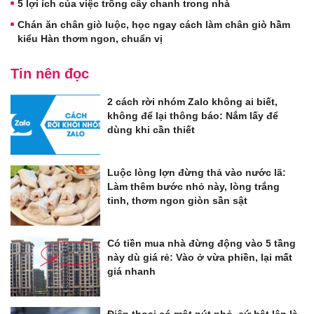
5 lợi ích của việc trồng cây chanh trong nhà
Chán ăn chân giò luộc, học ngay cách làm chân giò hầm
kiểu Hàn thơm ngon, chuẩn vị
Tin nên đọc
2 cách rời nhóm Zalo không ai biết,
không để lại thông báo: Nắm lấy để
dùng khi cần thiết
Luộc lòng lợn đừng thả vào nước lã:
Làm thêm bước nhỏ này, lòng trắng
tinh, thơm ngon giòn sần sật
Có tiền mua nhà đừng động vào 5 tầng
này dù giá rẻ: Vào ở vừa phiền, lại mất
giá nhanh
Điện thoại có một nút nhỏ, cứ bật lên là