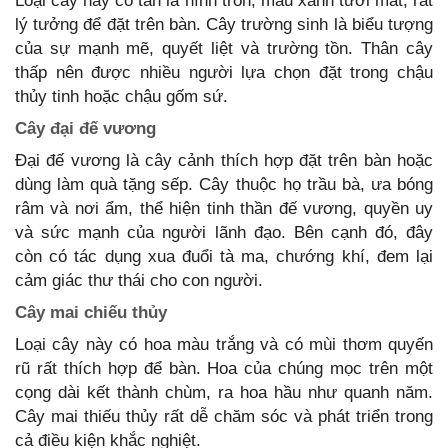
Loại cây này có tán lá hình tròn, màu xanh tươi mát, rất
lý tưởng để đặt trên bàn. Cây trường sinh là biểu tượng
của sự mạnh mẽ, quyết liệt và trường tồn. Thân cây
thấp nên được nhiều người lựa chọn đặt trong chậu
thủy tinh hoặc chậu gốm sứ.
Cây đại đế vương
Đại đế vương là cây cảnh thích hợp đặt trên bàn hoặc
dùng làm quà tặng sếp. Cây thuộc họ trầu bà, ưa bóng
râm và nơi ẩm, thể hiện tinh thần đế vương, quyền uy
và sức mạnh của người lãnh đạo. Bên cạnh đó, đây
còn có tác dụng xua đuổi tà ma, chướng khí, đem lại
cảm giác thư thái cho con người.
Cây mai chiếu thủy
Loại cây này có hoa màu trắng và có mùi thơm quyến
rũ rất thích hợp để bàn. Hoa của chúng mọc trên một
cọng dài kết thành chùm, ra hoa hầu như quanh năm.
Cây mai thiếu thủy rất dễ chăm sóc và phát triển trong
cả điều kiện khắc nghiệt.