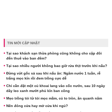
TIN MỚI CẬP NHẬT
Tại sao khách sạn thừa phòng cũng không cho cặp đôi
đến thuê vào ban đêm?
Tại sao nhiều người không bao giờ rửa thịt trước khi nấu?
Đừng vứt gốc sả sau khi nấu ăn: Ngâm nước 1 tuần, rễ
trắng mọc kín rồi đem trồng cực dễ
Chỉ cần đặt một củ khoai lang vào cốc nước, sau 10 ngày
dây leo xanh mướt phủ kín ban công
Mẹo trồng tỏi từ tỏi mọc mầm, củ to tròn, ăn quanh năm
Nên đóng cửa hay mở cửa khi ngủ?