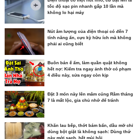
tốc độ sạc pin nhanh gấp 10 lần mà
không lo hại máy
Nút âm lượng của điện thoại có đến 7
tính năng ẩn, cực kỳ hữu ích mà không
phải ai cũng biết
Buôn bán ế ẩm, làm quần quật không
hết nợ: Kiểm tra ngay ảnh thờ có phạm
4 điều này, sửa ngay còn kịp
Đặt 3 món này lên mâm cúng Rằm tháng
7 là mất lộc, gia chủ nhớ để tránh
Khăn lau bếp, thớt bám bẩn, dầu mỡ chỉ
dùng bột giặt là không sạch: Dùng thứ
này mới sạch, hết mùi hôi