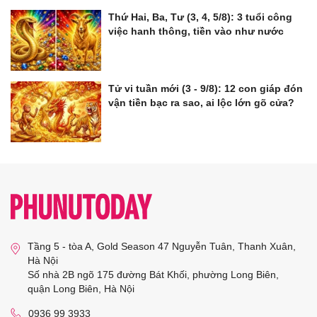
Thứ Hai, Ba, Tư (3, 4, 5/8): 3 tuổi công
việc hanh thông, tiền vào như nước
Tử vi tuần mới (3 - 9/8): 12 con giáp đón
vận tiền bạc ra sao, ai lộc lớn gõ cửa?
Tầng 5 - tòa A, Gold Season 47 Nguyễn Tuân, Thanh Xuân,
Hà Nội
Số nhà 2B ngõ 175 đường Bát Khối, phường Long Biên,
quận Long Biên, Hà Nội
0936 99 3933