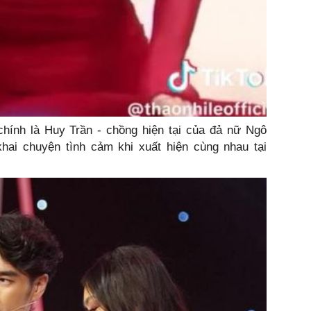
hính là Huy Trần - chồng hiện tại của đả nữ Ngô
ai chuyện tình cảm khi xuất hiện cùng nhau tại