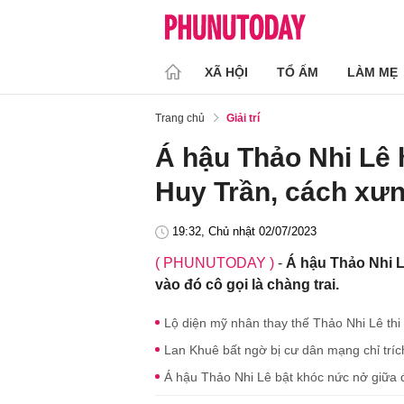
XÃ HỘI
TỔ ẤM
LÀM MẸ
Trang chủ
Giải trí
Á hậu Thảo Nhi Lê 
Huy Trần, cách xưn
19:32, Chủ nhật 02/07/2023
( PHUNUTODAY )
-
Á hậu Thảo Nhi L
vào đó cô gọi là chàng trai.
Lộ diện mỹ nhân thay thế Thảo Nhi Lê thi
Lan Khuê bất ngờ bị cư dân mạng chỉ trích
Á hậu Thảo Nhi Lê bật khóc nức nở giữa đ