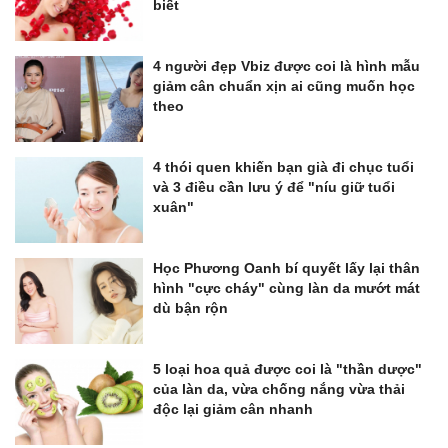
biết
4 người đẹp Vbiz được coi là hình mẫu
giảm cân chuẩn xịn ai cũng muốn học
theo
4 thói quen khiến bạn già đi chục tuổi
và 3 điều cần lưu ý để "níu giữ tuổi
xuân"
Học Phương Oanh bí quyết lấy lại thân
hình "cực cháy" cùng làn da mướt mát
dù bận rộn
5 loại hoa quả được coi là "thần dược"
của làn da, vừa chống nắng vừa thải
độc lại giảm cân nhanh