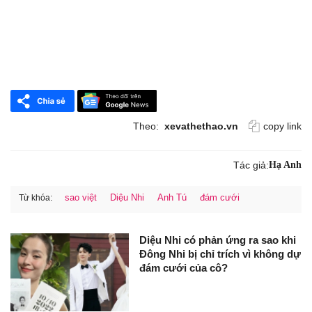
Theo:
xevathethao.vn
copy link
Tác giả:
Hạ Anh
sao việt
Diệu Nhi
Anh Tú
đám cưới
Từ khóa:
Diệu Nhi có phản ứng ra sao khi
Đông Nhi bị chỉ trích vì không dự
đám cưới của cô?