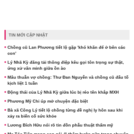
TIN MỚI CẬP NHẬT
Chồng cũ Lan Phương tiết lộ gặp 'khó khăn để ở bên các
con'
Lý Nhã Kỳ đăng tải thông điệp kêu gọi tôn trọng sự thật,
ứng xử văn minh giữa ồn ào
Mâu thuẫn vợ chồng: Thư Đan Nguyễn và chồng cũ đấu tố
kịch liệt 1 tuần
Động thái của Lý Nhã Kỳ giữa lúc bị réo tên khắp MXH
Phương Mỹ Chi úp mở chuyện đặc biệt
Bà xã Công Lý tiết lộ chồng từng đề nghị ly hôn sau khi
xảy ra biến cố sức khỏe
Lương Bích Hữu nói rõ tin đồn phẫu thuật thẩm mỹ