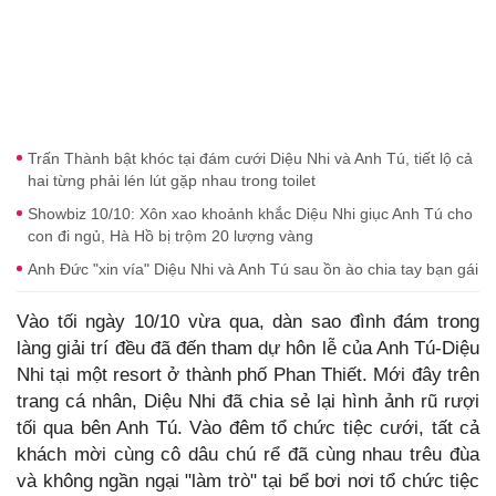
Trấn Thành bật khóc tại đám cưới Diệu Nhi và Anh Tú, tiết lộ cả
hai từng phải lén lút gặp nhau trong toilet
Showbiz 10/10: Xôn xao khoảnh khắc Diệu Nhi giục Anh Tú cho
con đi ngủ, Hà Hồ bị trộm 20 lượng vàng
Anh Đức "xin vía" Diệu Nhi và Anh Tú sau ồn ào chia tay bạn gái
Vào tối ngày 10/10 vừa qua, dàn sao đình đám trong
làng giải trí đều đã đến tham dự hôn lễ của Anh Tú-Diệu
Nhi tại một resort ở thành phố Phan Thiết. Mới đây trên
trang cá nhân, Diệu Nhi đã chia sẻ lại hình ảnh rũ rượi
tối qua bên Anh Tú. Vào đêm tổ chức tiệc cưới, tất cả
khách mời cùng cô dâu chú rể đã cùng nhau trêu đùa
và không ngần ngại "làm trò" tại bể bơi nơi tổ chức tiệc