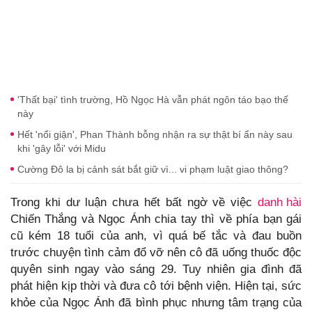
'Thất bại' tình trường, Hồ Ngọc Hà vẫn phát ngôn táo bạo thế
này
Hết 'nổi giận', Phan Thành bỗng nhận ra sự thật bí ẩn này sau
khi 'gây lỗi' với Midu
Cường Đô la bị cảnh sát bắt giữ vì... vi phạm luật giao thông?
Trong khi dư luận chưa hết bất ngờ về việc
danh hài
Chiến Thắng và Ngọc Ánh chia tay thì về phía bạn gái
cũ kém 18 tuổi của anh, vì quá bế tắc và đau buồn
trước chuyện tình cảm đổ vỡ nên cô đã uống thuốc độc
quyên sinh ngay vào sáng 29. Tuy nhiên gia đình đã
phát hiện kịp thời và đưa cô tới bệnh viện. Hiện tại, sức
khỏe của Ngọc Ánh đã bình phục nhưng tâm trạng của