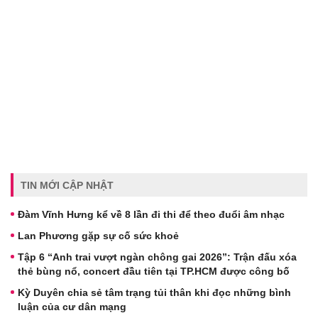
TIN MỚI CẬP NHẬT
Đàm Vĩnh Hưng kể về 8 lần đi thi để theo đuổi âm nhạc
Lan Phương gặp sự cố sức khoẻ
Tập 6 “Anh trai vượt ngàn chông gai 2026”: Trận đấu xóa
thẻ bùng nổ, concert đầu tiên tại TP.HCM được công bố
Kỳ Duyên chia sẻ tâm trạng tủi thân khi đọc những bình
luận của cư dân mạng