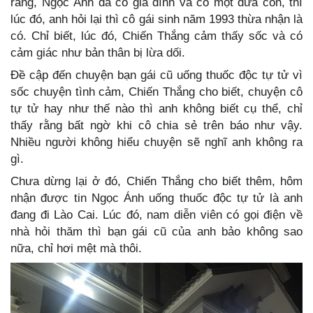
rằng, Ngọc Ánh đã có gia đình và có một đứa con, thì
lúc đó, anh hỏi lại thì cô gái sinh năm 1993 thừa nhận là
có. Chỉ biết, lúc đó, Chiến Thắng cảm thấy sốc và có
cảm giác như bản thân bị lừa dối.
Đề cập đến chuyện bạn gái cũ uống thuốc độc tự tử vì
sốc chuyện tình cảm, Chiến Thắng cho biết, chuyện cô
tự tử hay như thế nào thì anh không biết cụ thể, chỉ
thấy rằng bất ngờ khi cô chia sẻ trên báo như vậy.
Nhiều người không hiểu chuyện sẽ nghĩ anh không ra
gì.
Chưa dừng lại ở đó, Chiến Thắng cho biết thêm, hôm
nhận được tin Ngọc Ánh uống thuốc độc tự tử là anh
đang đi Lào Cai. Lúc đó, nam diễn viên có gọi điện về
nhà hỏi thăm thì bạn gái cũ của anh bảo không sao
nữa, chỉ hơi mệt mà thôi.