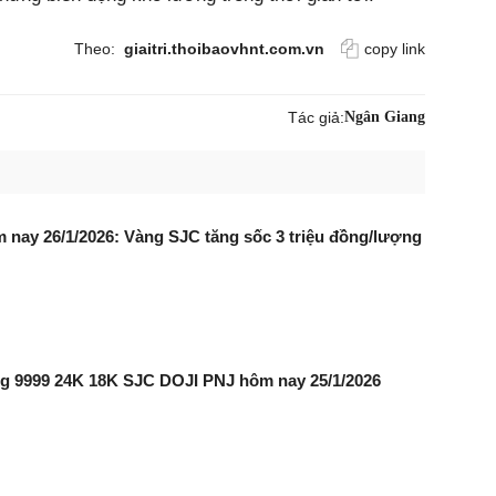
Theo:
giaitri.thoibaovhnt.com.vn
copy link
Tác giả:
Ngân Giang
 nay 26/1/2026: Vàng SJC tăng sốc 3 triệu đồng/lượng
ng 9999 24K 18K SJC DOJI PNJ hôm nay 25/1/2026