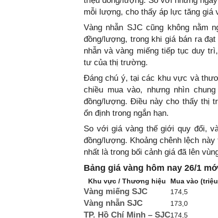
triệu đồng/lượng. So với những ngày
mỗi lượng, cho thấy áp lực tăng giá
Vàng nhẫn SJC cũng không nằm ngo
đồng/lượng, trong khi giá bán ra đạ
nhẫn và vàng miếng tiếp tục duy tr
tư của thị trường.
Đáng chú ý, tại các khu vực và thư
chiều mua vào, nhưng nhìn chung 
đồng/lượng. Điều này cho thấy thị 
ổn định trong ngắn hạn.
So với giá vàng thế giới quy đổi, 
đồng/lượng. Khoảng chênh lệch này ti
nhất là trong bối cảnh giá đã lên vùn
Bảng giá vàng hôm nay 26/1 mớ
Khu vực / Thương hiệu
Mua vào (triệ
Vàng miếng SJC
174,5
Vàng nhẫn SJC
173,0
TP. Hồ Chí Minh – SJC
174,5