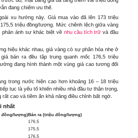
 trước đó, mặt bằng giá đã tăng thêm vài triệu đồng
 vẫn đang chiếm ưu thế.
ài xu hướng này. Giá mua vào đã lên 173 triệu
t 175,5 triệu đồng/lượng. Mức chênh lệch giữa vàng
ì, phản ánh sự khác biệt về
nhu cầu tích trữ
và đầu
ơng hiệu khác nhau, giá vàng có sự phân hóa nhẹ ở
giá bán ra đều tập trung quanh mốc 176,5 triệu
trường đang hình thành một vùng giá cao tương đối
vàng trong nước hiện cao hơn khoảng 16 – 18 triệu
ếp tục là yếu tố khiến nhiều nhà đầu tư thận trọng,
g rất cao và tiềm ẩn khả năng điều chỉnh bất ngờ.
i nhất
u đồng/lượng)
Bán ra (triệu đồng/lượng)
176,5
175,5
176,5