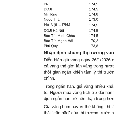
PNJ
174,5
DOJI
174,5
Mi Hồng
174,8
Ngọc Thẩm
173,0
Hà Nội – PNJ
174,5
DOJI Hà Nội
174,5
Bảo Tín Minh Châu
174,5
Bảo Tín Mạnh Hải
170,2
Phú Quý
173,8
Nhận định chung thị trường vàn
Diễn biến giá vàng ngày 26/1/2026 c
cả vàng thế giới lẫn vàng trong nướ
thời gian ngắn khiến tâm lý thị trư
chỉnh.
Trong ngắn hạn, giá vàng nhiều khả
tế. Người mua vàng tích trữ dài hạn 
dịch ngắn hạn trở nên thận trọng hơn
Giá vàng hôm nay vì thế không chỉ l
thái “cân não” của thị trường trước 