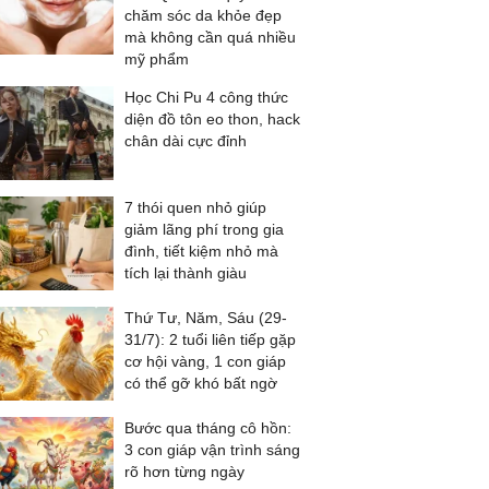
chăm sóc da khỏe đẹp
mà không cần quá nhiều
mỹ phẩm
Học Chi Pu 4 công thức
diện đồ tôn eo thon, hack
chân dài cực đỉnh
7 thói quen nhỏ giúp
giảm lãng phí trong gia
đình, tiết kiệm nhỏ mà
tích lại thành giàu
Thứ Tư, Năm, Sáu (29-
31/7): 2 tuổi liên tiếp gặp
cơ hội vàng, 1 con giáp
có thể gỡ khó bất ngờ
Bước qua tháng cô hồn:
3 con giáp vận trình sáng
rõ hơn từng ngày