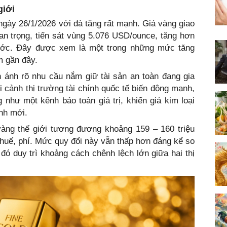
giới
ngày 26/1/2026 với đà tăng rất mạnh. Giá vàng giao
n trọng, tiến sát vùng 5.076 USD/ounce, tăng hơn
rước. Đây được xem là một trong những mức tăng
m gần đây.
n ánh rõ nhu cầu nắm giữ tài sản an toàn đang gia
i cảnh thị trường tài chính quốc tế biến động mạnh,
như một kênh bảo toàn giá trị, khiến giá kim loại
ỉnh mới.
 vàng thế giới tương đương khoảng 159 – 160 triệu
huế, phí. Mức quy đổi này vẫn thấp hơn đáng kể so
đó duy trì khoảng cách chênh lệch lớn giữa hai thị