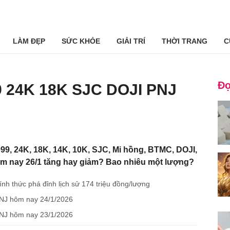
LÀM ĐẸP
SỨC KHỎE
GIẢI TRÍ
THỜI TRANG
C
Đọ
9 24K 18K SJC DOJI PNJ
99, 24K, 18K, 14K, 10K, SJC, Mi hồng, BTMC, DOJI,
ôm nay 26/1 tăng hay giảm? Bao nhiêu một lượng?
nh thức phá đỉnh lịch sử 174 triệu đồng/lượng
NJ hôm nay 24/1/2026
NJ hôm nay 23/1/2026