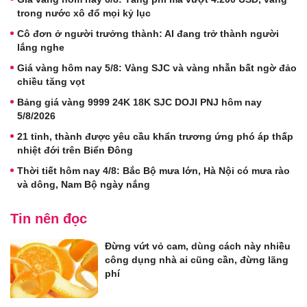
trong nước xô đổ mọi kỷ lục
Cô đơn ở người trưởng thành: AI đang trở thành người
lắng nghe
Giá vàng hôm nay 5/8: Vàng SJC và vàng nhẫn bất ngờ đảo
chiều tăng vọt
Bảng giá vàng 9999 24K 18K SJC DOJI PNJ hôm nay
5/8/2026
21 tỉnh, thành được yêu cầu khẩn trương ứng phó áp thấp
nhiệt đới trên Biển Đông
Thời tiết hôm nay 4/8: Bắc Bộ mưa lớn, Hà Nội có mưa rào
và dông, Nam Bộ ngày nắng
Tin nên đọc
Đừng vứt vỏ cam, dùng cách này nhiều
công dụng nhà ai cũng cần, đừng lãng
phí