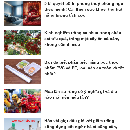
5 bí quyết bố trí phong thuỷ phòng ngủ
theo mệnh: Cải thiện sức khoẻ, thu hút
năng lượng tích cực
Kinh nghiệm trồng cà chua trong chậu
sai trĩu quả, trồng một cây ăn cả năm,
không cần đi mua
Bạn đã biết phân biệt màng bọc thực
phẩm PVC và PE, loại nào an toàn và tốt
nhất?
Múa lân sư rồng có ý nghĩa gì và dịp
nào mới nên múa lân?
Hòa vài giọt dầu gió với giấm trắng,
công dụng bất ngờ nhà ai cũng cần,